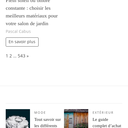
Plein soleil ou ombre
constante : choisir les
meilleurs matériaux pour
votre salon de jardin
Pascal Cabus
En savoir plus
Page:
Next
1
2
…
543
»
MODE
EXTÉRIEUR
Tout savoir sur
Le guide
les différents
complet d’achat