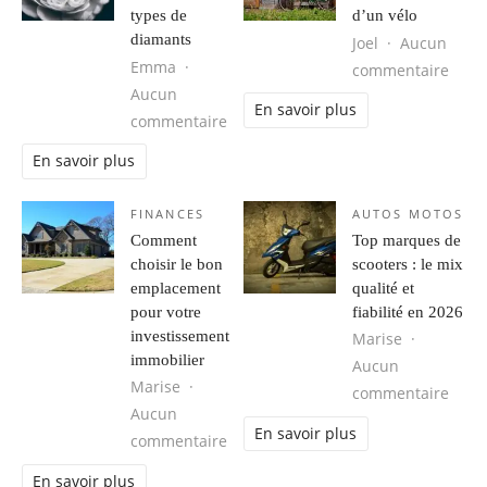
types de
d’un vélo
diamants
Joel
Aucun
Emma
sur L
commentaire
Aucun
En savoir plus
sur Tout savoir sur les différents 
commentaire
En savoir plus
FINANCES
AUTOS MOTOS
Comment
Top marques de
choisir le bon
scooters : le mix
emplacement
qualité et
pour votre
fiabilité en 2026
investissement
Marise
immobilier
Aucun
Marise
sur T
commentaire
Aucun
En savoir plus
sur Comment choisir le bon emplac
commentaire
En savoir plus