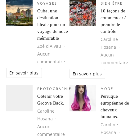
VOYAGES
BIEN ÊTRE
Cuba, une
10 façons de
destination
commencer à
idéale pour un
prendre le
voyage de noce
contrôle
mémorable
Caroline
Zoé d'Alvau
Hosana
Aucun
Aucun
sur Cuba, une destination idéale 
commentaire
sur 1
commentaire
En savoir plus
En savoir plus
PHOTOGRAPHIE
MODE
Obtenir votre
Perruque
Groove Back.
européenne de
cheveux
Caroline
humains.
Hosana
Caroline
Aucun
Hosana
sur Obtenir votre Groove Back.
commentaire