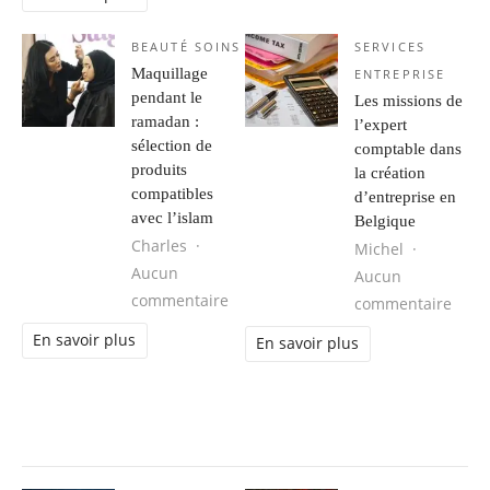
BEAUTÉ SOINS
SERVICES
Maquillage
ENTREPRISE
pendant le
Les missions de
ramadan :
l’expert
sélection de
comptable dans
produits
la création
compatibles
d’entreprise en
avec l’islam
Belgique
Charles
Michel
Aucun
Aucun
sur Maquillage pendant le ramadan 
commentaire
sur L
commentaire
En savoir plus
En savoir plus