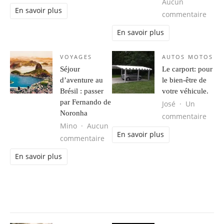
Aucun
En savoir plus
sur 
commentaire
En savoir plus
VOYAGES
AUTOS MOTOS
Séjour
Le carport: pour
d’aventure au
le bien-être de
Brésil : passer
votre véhicule.
par Fernando de
José
Un
Noronha
sur L
commentaire
Mino
Aucun
En savoir plus
sur Séjour d’aventure au Brésil : 
commentaire
En savoir plus