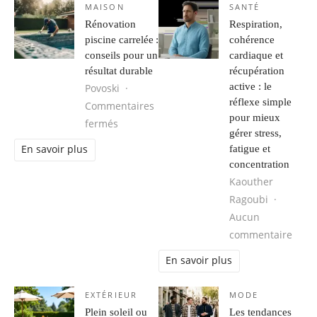
MAISON
SANTÉ
Rénovation
Respiration,
piscine carrelée :
cohérence
conseils pour un
cardiaque et
résultat durable
récupération
active : le
Povoski
réflexe simple
Commentaires
pour mieux
sur Rénovation piscine carrelée : conseils
fermés
gérer stress,
fatigue et
En savoir plus
concentration
Kaouther
Ragoubi
Aucun
sur R
commentaire
En savoir plus
EXTÉRIEUR
MODE
Plein soleil ou
Les tendances