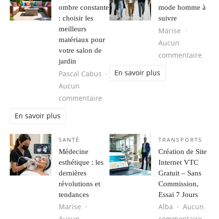
ombre constante
mode homme à
: choisir les
suivre
meilleurs
Marise
matériaux pour
Aucun
votre salon de
sur 
commentaire
jardin
En savoir plus
Pascal Cabus
Aucun
sur Plein soleil ou ombre constante 
commentaire
En savoir plus
SANTÉ
TRANSPORTS
Médecine
Création de Site
esthétique : les
Internet VTC
dernières
Gratuit – Sans
révolutions et
Commission,
tendances
Essai 7 Jours
Marise
Alba
Aucun
sur C