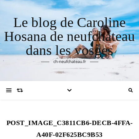
Le blog de Caroline
Hosana de neufchateau
dans les vosges
ch-neufchateau.fr
POST_IMAGE_C3811CB6-DECB-4FFA-
A40F-02F625BC9B53