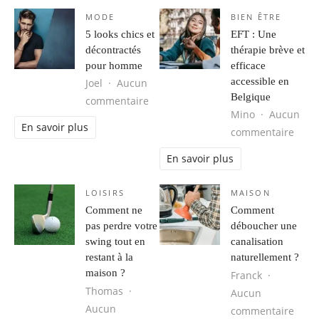
MODE
BIEN ÊTRE
5 looks chics et
EFT : Une
décontractés
thérapie brève et
pour homme
efficace
accessible en
Joel
Aucun
Belgique
sur 5 looks chics et décontractés 
commentaire
Mino
Aucun
En savoir plus
sur E
commentaire
En savoir plus
LOISIRS
MAISON
Comment ne
Comment
pas perdre votre
déboucher une
swing tout en
canalisation
restant à la
naturellement ?
maison ?
Franck
Thomas
Aucun
Aucun
sur 
commentaire