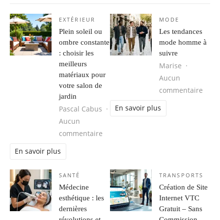
EXTÉRIEUR
MODE
Plein soleil ou
Les tendances
ombre constante
mode homme à
: choisir les
suivre
meilleurs
Marise
matériaux pour
Aucun
votre salon de
sur 
commentaire
jardin
En savoir plus
Pascal Cabus
Aucun
sur Plein soleil ou ombre constante 
commentaire
En savoir plus
SANTÉ
TRANSPORTS
Médecine
Création de Site
esthétique : les
Internet VTC
dernières
Gratuit – Sans
révolutions et
Commission,