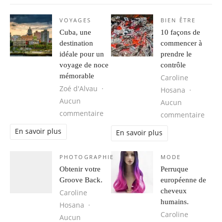
VOYAGES
BIEN ÊTRE
Cuba, une
10 façons de
destination
commencer à
idéale pour un
prendre le
voyage de noce
contrôle
mémorable
Caroline
Zoé d'Alvau
Hosana
Aucun
Aucun
sur Cuba, une destination idéale 
commentaire
sur 1
commentaire
En savoir plus
En savoir plus
PHOTOGRAPHIE
MODE
Obtenir votre
Perruque
Groove Back.
européenne de
cheveux
Caroline
humains.
Hosana
Caroline
Aucun