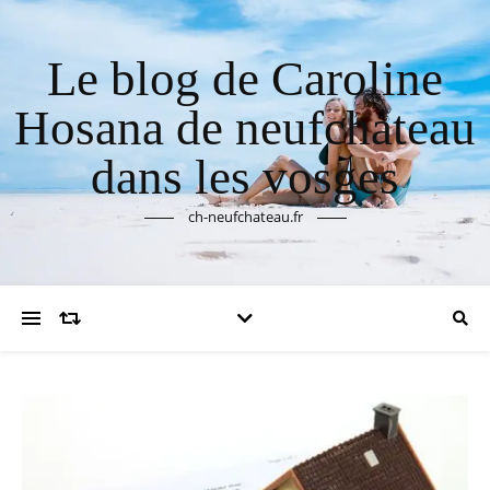
Le blog de Caroline
Hosana de neufchateau
dans les vosges
ch-neufchateau.fr