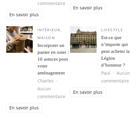
sur Comment ne pas perdre votre sw
commentaire
En savoir plus
En savoir plus
INTÉRIEUR
,
LIFESTYLE
Est-ce que
MAISON
n’importe qui
Incorporer un
peut acheter la
panier en osier :
Légion
10 astuces pour
d’honneur ?
votre
Paul
Aucun
aménagement
sur E
Charles
commentaire
Aucun
En savoir plus
sur Incorporer un panier en osier 
commentaire
En savoir plus