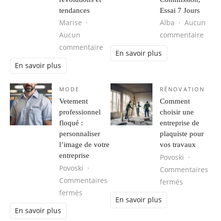
tendances
Essai 7 Jours
Marise
Alba
Aucun
sur C
Aucun
commentaire
sur Médecine esthétique : les derni
commentaire
En savoir plus
En savoir plus
MODE
RÉNOVATION
Vetement
Comment
professionnel
choisir une
floqué :
entreprise de
personnaliser
plaquiste pour
l’image de votre
vos travaux
entreprise
Povoski
Povoski
Commentaires
Commentaires
sur Comment
fermés
sur Vetement professionnel floqué : perso
fermés
En savoir plus
En savoir plus