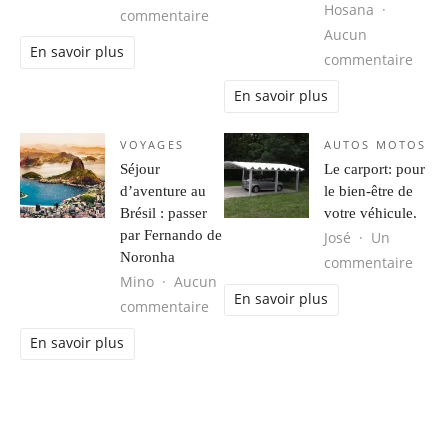
Hosana
sur Obtenir votre Groove Back.
commentaire
Aucun
En savoir plus
sur 
commentaire
En savoir plus
VOYAGES
AUTOS MOTOS
Séjour
Le carport: pour
d’aventure au
le bien-être de
Brésil : passer
votre véhicule.
par Fernando de
José
Un
Noronha
sur L
commentaire
Mino
Aucun
En savoir plus
sur Séjour d’aventure au Brésil : 
commentaire
En savoir plus