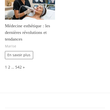
Médecine esthétique : les
dernières révolutions et
tendances
Marise
En savoir plus
Page:
Next
1
2
…
542
»