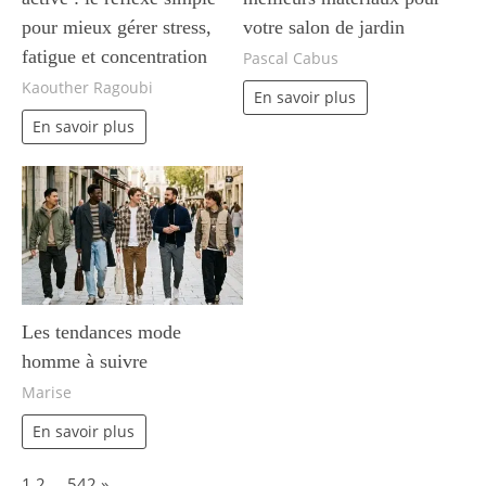
pour mieux gérer stress,
votre salon de jardin
fatigue et concentration
Pascal Cabus
Kaouther Ragoubi
En savoir plus
En savoir plus
Les tendances mode
homme à suivre
Marise
En savoir plus
Page:
Next
1
2
…
542
»