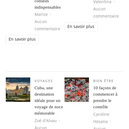
conseils
Valentina
indispensables
Aucun
Marise
sur 6
commentaire
Aucun
En savoir plus
sur Adopter le look rock chic femme
commentaire
En savoir plus
VOYAGES
BIEN ÊTRE
Cuba, une
10 façons de
destination
commencer à
idéale pour un
prendre le
voyage de noce
contrôle
mémorable
Caroline
Zoé d'Alvau
Hosana
Aucun
Aucun