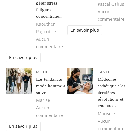
gérer stress,
Pascal Cabus
fatigue et
Aucun
concentration
sur P
commentaire
Kaouther
En savoir plus
Ragoubi
Aucun
sur Respiration, cohérence cardiaque
commentaire
En savoir plus
MODE
SANTÉ
Les tendances
Médecine
mode homme à
esthétique : les
suivre
dernières
révolutions et
Marise
tendances
Aucun
Marise
sur Les tendances mode homme à s
commentaire
Aucun
En savoir plus
sur M
commentaire