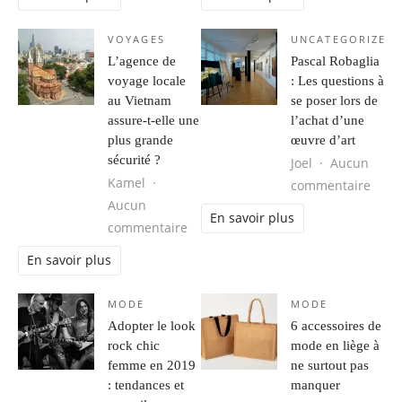
VOYAGES
UNCATEGORIZED
L’agence de
Pascal Robaglia
voyage locale
: Les questions à
au Vietnam
se poser lors de
assure-t-elle une
l’achat d’une
plus grande
œuvre d’art
sécurité ?
Joel
Aucun
Kamel
sur P
commentaire
Aucun
En savoir plus
sur L’agence de voyage locale au Vi
commentaire
En savoir plus
MODE
MODE
Adopter le look
6 accessoires de
rock chic
mode en liège à
femme en 2019
ne surtout pas
: tendances et
manquer