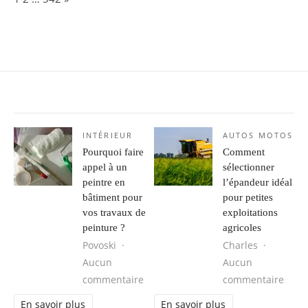
INTÉRIEUR
AUTOS MOTOS
Pourquoi faire
Comment
appel à un
sélectionner
peintre en
l’épandeur idéal
bâtiment pour
pour petites
vos travaux de
exploitations
peinture ?
agricoles
Povoski
Charles
Aucun
Aucun
sur Pourquoi faire appel à un peint
sur C
commentaire
commentaire
En savoir plus
En savoir plus