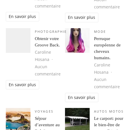
sur Cuba, une destination idéale 
commentaire
sur 1
commentaire
En savoir plus
En savoir plus
PHOTOGRAPHIE
MODE
Obtenir votre
Perruque
Groove Back.
européenne de
cheveux
Caroline
humains.
Hosana
Caroline
Aucun
Hosana
sur Obtenir votre Groove Back.
commentaire
Aucun
En savoir plus
sur 
commentaire
En savoir plus
VOYAGES
AUTOS MOTOS
Séjour
Le carport: pour
d’aventure au
le bien-être de