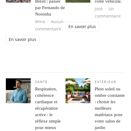
Brésil : passer
votre véhicule.
par Fernando de
José
Un
Noronha
sur L
commentaire
Mino
Aucun
En savoir plus
sur Séjour d’aventure au Brésil : 
commentaire
En savoir plus
SANTÉ
EXTÉRIEUR
Respiration,
Plein soleil ou
cohérence
ombre constante
cardiaque et
: choisir les
récupération
meilleurs
active : le
matériaux pour
réflexe simple
votre salon de
pour mieux
jardin