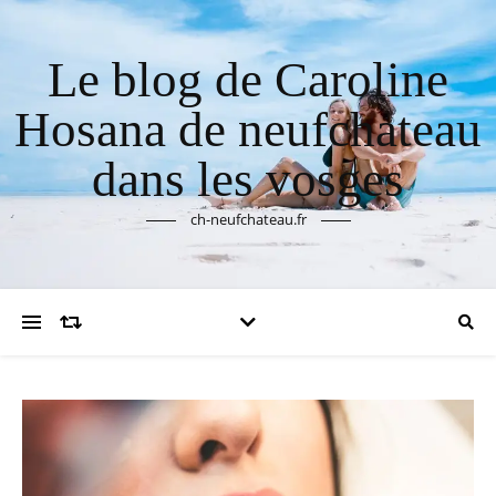
Le blog de Caroline
Hosana de neufchateau
dans les vosges
ch-neufchateau.fr