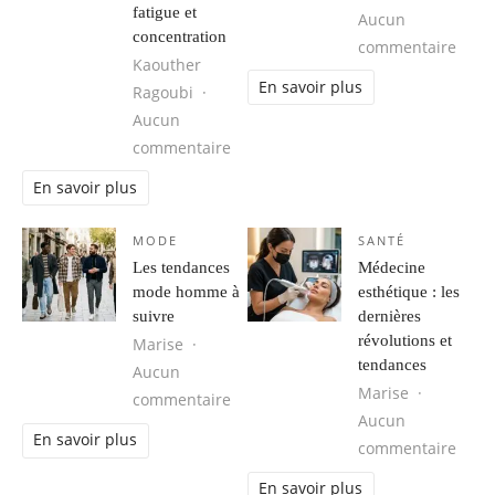
fatigue et
Aucun
concentration
sur P
commentaire
Kaouther
En savoir plus
Ragoubi
Aucun
sur Respiration, cohérence cardiaque
commentaire
En savoir plus
MODE
SANTÉ
Les tendances
Médecine
mode homme à
esthétique : les
suivre
dernières
révolutions et
Marise
tendances
Aucun
Marise
sur Les tendances mode homme à s
commentaire
Aucun
En savoir plus
sur M
commentaire
En savoir plus