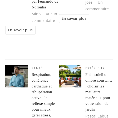
par Fernando de
José
Un
Noronha
sur L
commentaire
Mino
Aucun
En savoir plus
sur Séjour d’aventure au Brésil : 
commentaire
En savoir plus
SANTÉ
EXTÉRIEUR
Respiration,
Plein soleil ou
cohérence
ombre constante
cardiaque et
: choisir les
récupération
meilleurs
active : le
matériaux pour
réflexe simple
votre salon de
pour mieux
jardin
gérer stress,
Pascal Cabus