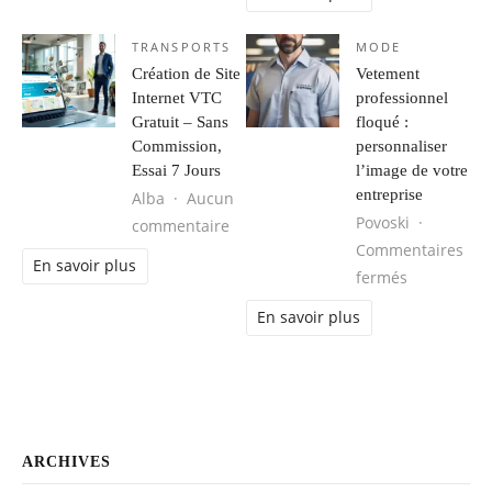
TRANSPORTS
MODE
Création de Site
Vetement
Internet VTC
professionnel
Gratuit – Sans
floqué :
Commission,
personnaliser
Essai 7 Jours
l’image de votre
entreprise
Alba
Aucun
Povoski
sur Création de Site Internet VTC G
commentaire
Commentaires
En savoir plus
sur Vetemen
fermés
En savoir plus
ARCHIVES