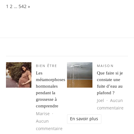
Page:
Next
1
2
…
542
»
BIEN ÊTRE
MAISON
Les
Que faire si je
métamorphoses
constate une
hormonales
fuite d’eau au
pendant la
plafond ?
grossesse à
Joel
Aucun
comprendre
sur Q
commentaire
Marise
En savoir plus
Aucun
sur Les métamorphoses hormonales
commentaire