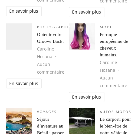
sur 1
commentaire
En savoir plus
En savoir plus
PHOTOGRAPHIE
MODE
Obtenir votre
Perruque
Groove Back.
européenne de
cheveux
Caroline
humains.
Hosana
Caroline
Aucun
Hosana
sur Obtenir votre Groove Back.
commentaire
Aucun
En savoir plus
sur 
commentaire
En savoir plus
VOYAGES
AUTOS MOTOS
Séjour
Le carport: pour
d’aventure au
le bien-être de
Brésil : passer
votre véhicule.