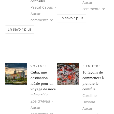
connaître
Aucun
Pascal Cabus
sur 
commentaire
Aucun
En savoir plus
sur Les secrets des compléments ali
commentaire
En savoir plus
VOYAGES
BIEN ÊTRE
Cuba, une
10 façons de
destination
commencer à
idéale pour un
prendre le
voyage de noce
contrôle
mémorable
Caroline
Zoé d'Alvau
Hosana
Aucun
Aucun
sur Cuba, une destination idéale 
commentaire