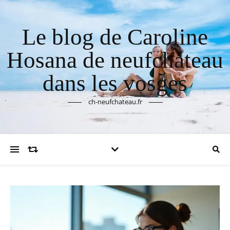
Le blog de Caroline
Hosana de neufchateau
dans les vosges
ch-neufchateau.fr