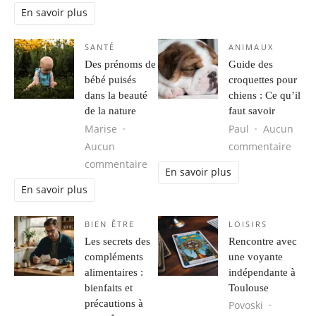
En savoir plus
SANTÉ
ANIMAUX
Des prénoms de
Guide des
bébé puisés
croquettes pour
dans la beauté
chiens : Ce qu’il
de la nature
faut savoir
Marise
Paul
Aucun
sur G
Aucun
commentaire
sur Des prénoms de bébé puisés da
commentaire
En savoir plus
En savoir plus
BIEN ÊTRE
LOISIRS
Les secrets des
Rencontre avec
compléments
une voyante
alimentaires :
indépendante à
bienfaits et
Toulouse
précautions à
Povoski