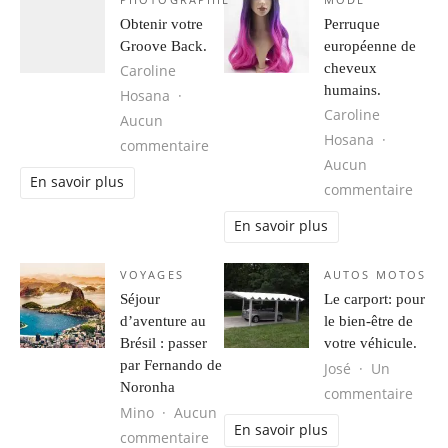
Obtenir votre
Perruque
Groove Back.
européenne de
cheveux
Caroline
humains.
Hosana
Caroline
Aucun
Hosana
sur Obtenir votre Groove Back.
commentaire
Aucun
En savoir plus
sur 
commentaire
En savoir plus
VOYAGES
AUTOS MOTOS
Séjour
Le carport: pour
d’aventure au
le bien-être de
Brésil : passer
votre véhicule.
par Fernando de
José
Un
Noronha
sur L
commentaire
Mino
Aucun
En savoir plus
sur Séjour d’aventure au Brésil : 
commentaire