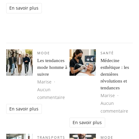
En savoir plus
MODE
SANTÉ
Les tendances
Médecine
mode homme à
esthétique : les
suivre
dernières
révolutions et
Marise
tendances
Aucun
Marise
sur Les tendances mode homme à s
commentaire
Aucun
En savoir plus
sur M
commentaire
En savoir plus
TRANSPORTS
MODE