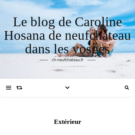
Le blog de Caroline
Hosana de neufchateau
dans les vosges
ch-neufchateau.fr
Extérieur