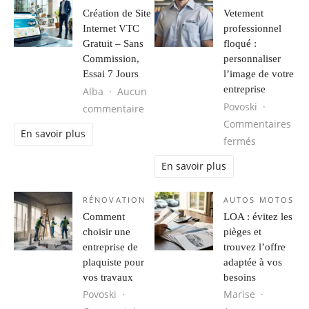
Création de Site
Vetement
Internet VTC
professionnel
Gratuit – Sans
floqué :
Commission,
personnaliser
Essai 7 Jours
l’image de votre
entreprise
Alba
Aucun
Povoski
sur Création de Site Internet VTC G
commentaire
Commentaires
En savoir plus
sur Vetemen
fermés
En savoir plus
RÉNOVATION
AUTOS MOTOS
Comment
LOA : évitez les
choisir une
pièges et
entreprise de
trouvez l’offre
plaquiste pour
adaptée à vos
vos travaux
besoins
Povoski
Marise