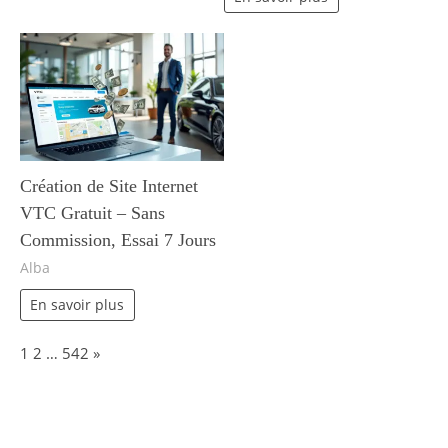
Création de Site Internet
VTC Gratuit – Sans
Commission, Essai 7 Jours
Alba
En savoir plus
Page:
Next
1
2
…
542
»