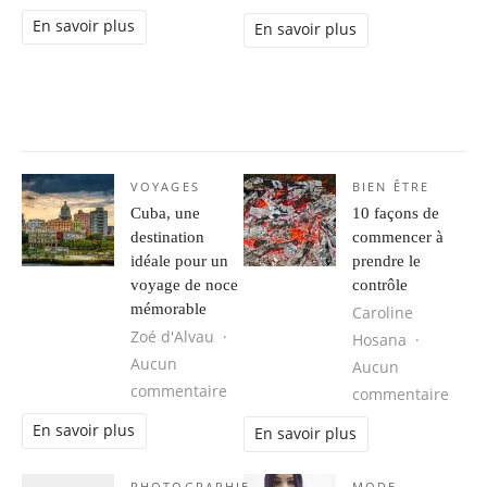
En savoir plus
En savoir plus
VOYAGES
BIEN ÊTRE
Cuba, une
10 façons de
destination
commencer à
idéale pour un
prendre le
voyage de noce
contrôle
mémorable
Caroline
Zoé d'Alvau
Hosana
Aucun
Aucun
sur Cuba, une destination idéale 
commentaire
sur 1
commentaire
En savoir plus
En savoir plus
PHOTOGRAPHIE
MODE