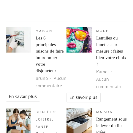
MAISON
MODE
Les 6
Lentilles ou
principales
lunettes sur-
raisons de faire
mesure : faites
bourdonner
bien votre choix
votre
?
disjoncteur
Kamel
Bruno
Aucun
Aucun
sur Les 6 principales raisons de fa
commentaire
sur L
commentaire
En savoir plus
En savoir plus
BIEN ÊTRE
,
MAISON
Rangement sous
LOISIRS
,
le lever du lit:
SANTÉ
idées