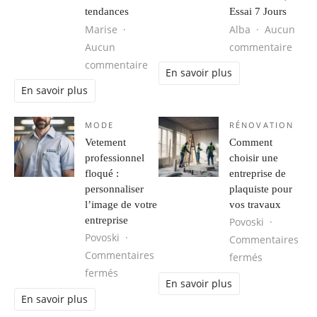
tendances
Essai 7 Jours
Marise
Alba
Aucun
sur C
Aucun
commentaire
sur Médecine esthétique : les derni
commentaire
En savoir plus
En savoir plus
MODE
RÉNOVATION
Vetement
Comment
professionnel
choisir une
floqué :
entreprise de
personnaliser
plaquiste pour
l’image de votre
vos travaux
entreprise
Povoski
Povoski
Commentaires
Commentaires
sur Comment
fermés
sur Vetement professionnel floqué : perso
fermés
En savoir plus
En savoir plus