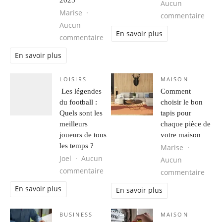
Aucun
Marise
sur T
commentaire
Aucun
En savoir plus
sur Les accessoires de salle de ba
commentaire
En savoir plus
LOISIRS
MAISON
Les légendes
Comment
du football :
choisir le bon
Quels sont les
tapis pour
meilleurs
chaque pièce de
joueurs de tous
votre maison
les temps ?
Marise
Joel
Aucun
Aucun
sur Les légendes du football : Quel
commentaire
sur C
commentaire
En savoir plus
En savoir plus
BUSINESS
MAISON