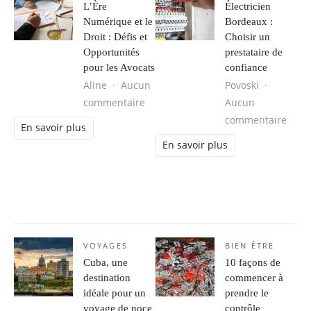
L’Ère
Électricien
Numérique et le
Bordeaux :
Droit : Défis et
Choisir un
Opportunités
prestataire de
pour les Avocats
confiance
Aline
Aucun
Povoski
sur L’Ère Numérique et le Droit : Dé
commentaire
Aucun
sur É
commentaire
En savoir plus
En savoir plus
VOYAGES
BIEN ÊTRE
Cuba, une
10 façons de
destination
commencer à
idéale pour un
prendre le
voyage de noce
contrôle