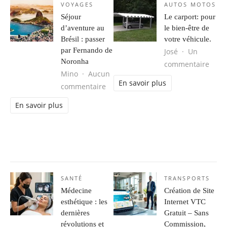
VOYAGES
AUTOS MOTOS
Séjour
Le carport: pour
d’aventure au
le bien-être de
Brésil : passer
votre véhicule.
par Fernando de
José
Un
Noronha
sur L
commentaire
Mino
Aucun
En savoir plus
sur Séjour d’aventure au Brésil : 
commentaire
En savoir plus
SANTÉ
TRANSPORTS
Médecine
Création de Site
esthétique : les
Internet VTC
dernières
Gratuit – Sans
révolutions et
Commission,