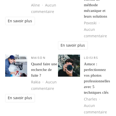
Aline
Aucun
méthode
mécanique et
sur Les jouets les plus mignons po
commentaire
leurs solutions
En savoir plus
Povoski
Aucun
sur L
commentaire
En savoir plus
MAISON
LOISIRS
Quand faire une
Astuce :
recherche de
perfectionnez
fuite ?
vos photos
professionnelles
Rakia
Aucun
avec 5
sur Quand faire une recherche de f
commentaire
techniques clés
En savoir plus
Charles
Aucun
sur A
commentaire