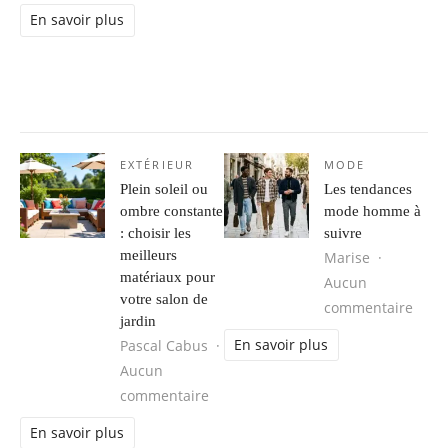
En savoir plus
EXTÉRIEUR
MODE
Plein soleil ou
Les tendances
ombre constante
mode homme à
: choisir les
suivre
meilleurs
Marise
matériaux pour
Aucun
votre salon de
sur 
commentaire
jardin
En savoir plus
Pascal Cabus
Aucun
sur Plein soleil ou ombre constante 
commentaire
En savoir plus