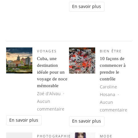
En savoir plus
VOYAGES
BIEN ÊTRE
Cuba, une
10 façons de
destination
commencer à
idéale pour un
prendre le
voyage de noce
contrôle
mémorable
Caroline
Zoé d'Alvau
Hosana
Aucun
Aucun
sur Cuba, une destination idéale 
commentaire
sur 1
commentaire
En savoir plus
En savoir plus
PHOTOGRAPHIE
MODE