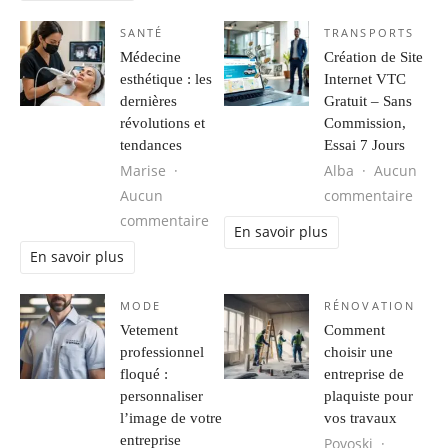
SANTÉ
TRANSPORTS
Médecine
Création de Site
esthétique : les
Internet VTC
dernières
Gratuit – Sans
révolutions et
Commission,
tendances
Essai 7 Jours
Marise
Alba
Aucun
sur C
Aucun
commentaire
sur Médecine esthétique : les derni
commentaire
En savoir plus
En savoir plus
MODE
RÉNOVATION
Vetement
Comment
professionnel
choisir une
floqué :
entreprise de
personnaliser
plaquiste pour
l’image de votre
vos travaux
entreprise
Povoski