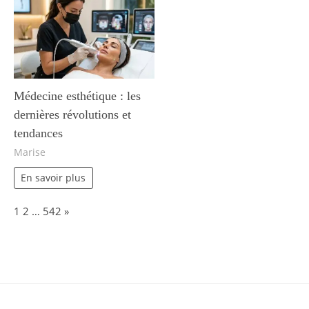
Médecine esthétique : les
dernières révolutions et
tendances
Marise
En savoir plus
Page:
Next
1
2
…
542
»