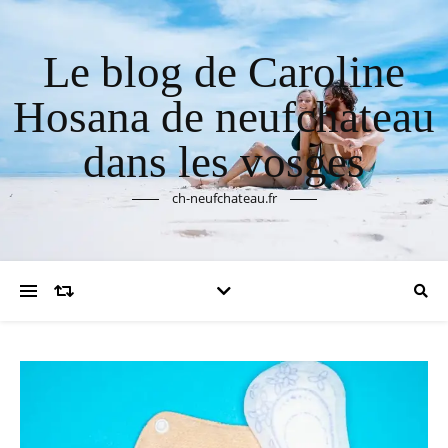
Le blog de Caroline
Hosana de neufchateau
dans les vosges
ch-neufchateau.fr