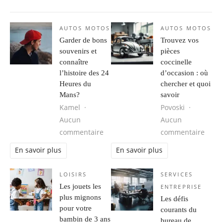
AUTOS MOTOS
AUTOS MOTOS
Garder de bons
Trouvez vos
souvenirs et
pièces
connaître
coccinelle
l’histoire des 24
d’occasion : où
Heures du
chercher et quoi
Mans?
savoir
Kamel
Povoski
Aucun
Aucun
sur Garder de bons souvenirs et co
sur T
commentaire
commentaire
En savoir plus
En savoir plus
LOISIRS
SERVICES
Les jouets les
ENTREPRISE
plus mignons
Les défis
pour votre
courants du
bambin de 3 ans
bureau de