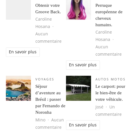
Obtenir votre
Perruque
Groove Back.
européenne de
cheveux
Caroline
humains.
Hosana
Caroline
Aucun
Hosana
sur Obtenir votre Groove Back.
commentaire
Aucun
En savoir plus
sur 
commentaire
En savoir plus
VOYAGES
AUTOS MOTOS
Séjour
Le carport: pour
d’aventure au
le bien-être de
Brésil : passer
votre véhicule.
par Fernando de
José
Un
Noronha
sur L
commentaire
Mino
Aucun
En savoir plus
sur Séjour d’aventure au Brésil : 
commentaire