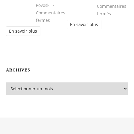
Povoski
Commentaires
Commentaires
sur Comment
fermés
sur Vetement professionnel floqué : perso
fermés
En savoir plus
En savoir plus
ARCHIVES
Archives