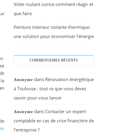
Volet roulant coince comment réagir et
aux
que faire
Peinture interieur isolante thermique :
une solution pour économiser l’énergie
s-
COMMENTAIRES RÉCENTS
se
de
dans
Rénovation énergétique
la
Anonyme
es
à Toulouse : tout ce que vous devez
savoir pour vous lancer
dans
Contacter un expert-
Anonyme
comptable en cas de crise financière de
de
on
l’entreprise ?