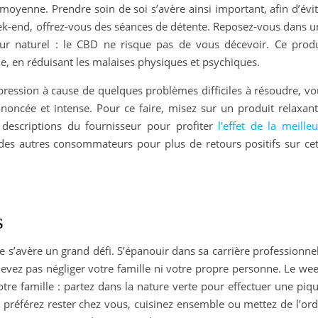
oyenne. Prendre soin de soi s’avère ainsi important, afin d’évit
eek-end, offrez-vous des séances de détente. Reposez-vous dans u
ur naturel : le CBD ne risque pas de vous décevoir. Ce produ
e, en réduisant les malaises physiques et psychiques.
ression à cause de quelques problèmes difficiles à résoudre, vo
noncée et intense. Pour ce faire, misez sur un produit relaxant
descriptions du fournisseur pour profiter
l’effet de la meille
 des autres consommateurs pour plus de retours positifs sur cet
s
le s’avère un grand défi. S’épanouir dans sa carrière professionne
evez pas négliger votre famille ni votre propre personne. Le wee
otre famille : partez dans la nature verte pour effectuer une piq
us préférez rester chez vous, cuisinez ensemble ou mettez de l’or