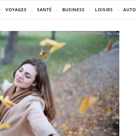
vosges
VOYAGES
SANTÉ
BUSINESS
LOISIRS
AUTO
ch-neufchateau.fr