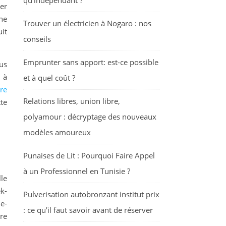
qu’indépendant ?
er
ne
Trouver un électricien à Nogaro : nos
it
conseils
Emprunter sans apport: est-ce possible
us
 à
et à quel coût ?
ure
Relations libres, union libre,
te
polyamour : décryptage des nouveaux
modèles amoureux
Punaises de Lit : Pourquoi Faire Appel
à un Professionnel en Tunisie ?
lle
k-
Pulverisation autobronzant institut prix
ue-
: ce qu’il faut savoir avant de réserver
dre