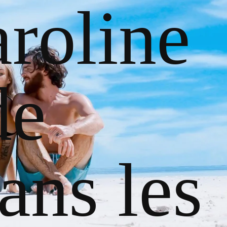
roline
de
ans les