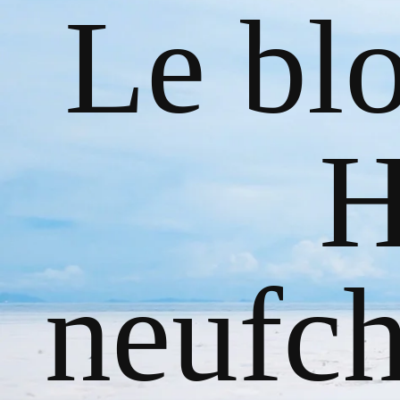
Le bl
H
neufch