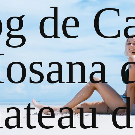
og de Ca
osana 
ateau d