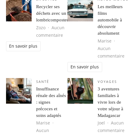
Recycler ses
Les meilleurs
déchets avec un
films
lombricomposteur
automobile à
découvrir
Zozo
Aucun
absolument
sur Recycler ses déchets avec un 
commentaire
Marise
En savoir plus
Aucun
sur L
commentaire
En savoir plus
SANTÉ
VOYAGES
Insuffisance
3 aventures
rénale des aînés
familiales à
: signes
vivre lors de
précoces et
votre séjour à
soins adaptés
Madagascar
Marise
Joel
Aucun
sur 3
Aucun
commentaire