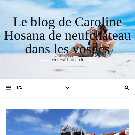
Le blog de Caroline
Hosana de neufchateau
dans les vosges
ch-neufchateau.fr