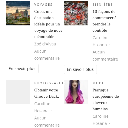
VOYAGES
BIEN ÊTRE
Cuba, une
10 façons de
destination
commencer à
idéale pour un
prendre le
voyage de noce
contrôle
mémorable
Caroline
Zoé d'Alvau
Hosana
Aucun
Aucun
sur Cuba, une destination idéale 
commentaire
sur 1
commentaire
En savoir plus
En savoir plus
PHOTOGRAPHIE
MODE
Obtenir votre
Perruque
Groove Back.
européenne de
cheveux
Caroline
humains.
Hosana
Caroline
Aucun
Hosana
sur Obtenir votre Groove Back.
commentaire