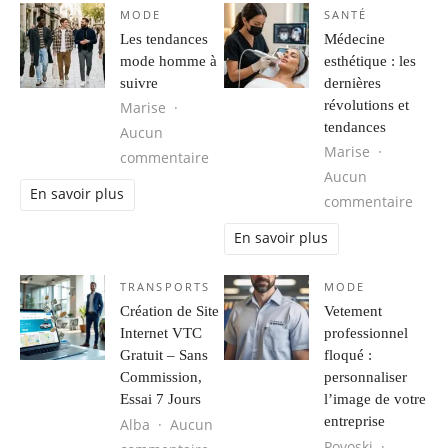
MODE
SANTÉ
Les tendances
Médecine
mode homme à
esthétique : les
suivre
dernières
révolutions et
Marise
tendances
Aucun
Marise
sur Les tendances mode homme à s
commentaire
Aucun
En savoir plus
sur M
commentaire
En savoir plus
TRANSPORTS
MODE
Création de Site
Vetement
Internet VTC
professionnel
Gratuit – Sans
floqué :
Commission,
personnaliser
Essai 7 Jours
l’image de votre
entreprise
Alba
Aucun
Povoski