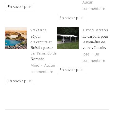
Aucun
En savoir plus
sur 
commentaire
En savoir plus
VOYAGES
AUTOS MOTOS
Séjour
Le carport: pour
d’aventure au
le bien-être de
Brésil : passer
votre véhicule.
par Fernando de
José
Un
Noronha
sur L
commentaire
Mino
Aucun
En savoir plus
sur Séjour d’aventure au Brésil : 
commentaire
En savoir plus