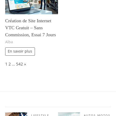
Création de Site Internet
VTC Gratuit – Sans
Commission, Essai 7 Jours
Alba
En savoir plus
Page:
Next
1
2
…
542
»
LIFESTYLE
AUTOS MOTOS