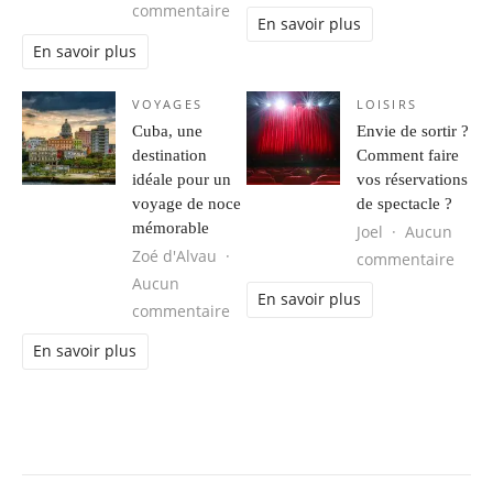
sur Insuffisance rénale des aînés :
commentaire
En savoir plus
En savoir plus
VOYAGES
LOISIRS
Cuba, une
Envie de sortir ?
destination
Comment faire
idéale pour un
vos réservations
voyage de noce
de spectacle ?
mémorable
Joel
Aucun
Zoé d'Alvau
sur E
commentaire
Aucun
En savoir plus
sur Cuba, une destination idéale 
commentaire
En savoir plus