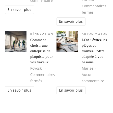
sur Création de Site Internet VTC G
commentaire
Commentaires
En savoir plus
sur Vetemen
fermés
En savoir plus
RÉNOVATION
AUTOS MOTOS
Comment
LOA : évitez les
choisir une
pièges et
entreprise de
trouvez l’offre
plaquiste pour
adaptée à vos
vos travaux
besoins
Povoski
Marise
Commentaires
Aucun
sur Comment choisir une entreprise de pl
sur L
fermés
commentaire
En savoir plus
En savoir plus