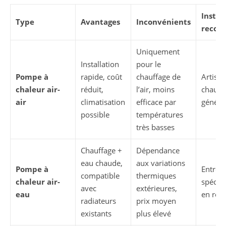
Instal
Type
Avantages
Inconvénients
reco
Uniquement
Installation
pour le
Pompe à
rapide, coût
chauffage de
Artisan
chaleur air-
réduit,
l’air, moins
chauffa
air
climatisation
efficace par
général
possible
températures
très basses
Chauffage +
Dépendance
eau chaude,
aux variations
Pompe à
Entrepr
compatible
thermiques
chaleur air-
spécial
avec
extérieures,
eau
en rén
radiateurs
prix moyen
existants
plus élevé