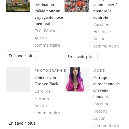
destination
commencer à
idéale pour un
prendre le
voyage de noce
contrôle
mémorable
Caroline
Zoé d'Alvau
Hosana
Aucun
Aucun
sur Cuba, une destination idéale 
commentaire
sur 1
commentaire
En savoir plus
En savoir plus
PHOTOGRAPHIE
MODE
Obtenir votre
Perruque
Groove Back.
européenne de
cheveux
Caroline
humains.
Hosana
Caroline
Aucun
Hosana
sur Obtenir votre Groove Back.
commentaire
Aucun
En savoir plus
sur 
commentaire