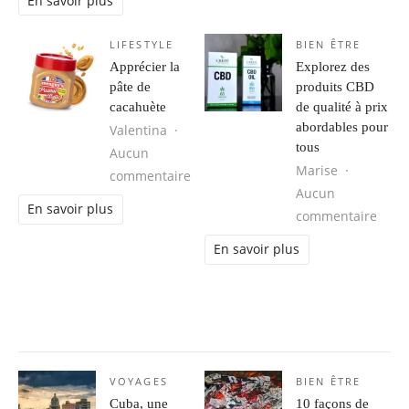
En savoir plus
LIFESTYLE
BIEN ÊTRE
Apprécier la
Explorez des
pâte de
produits CBD
cacahuète
de qualité à prix
abordables pour
Valentina
tous
Aucun
Marise
sur Apprécier la pâte de cacahuète
commentaire
Aucun
En savoir plus
sur E
commentaire
En savoir plus
VOYAGES
BIEN ÊTRE
Cuba, une
10 façons de