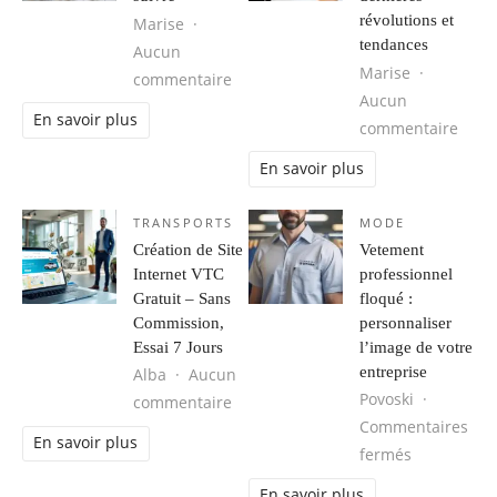
révolutions et
Marise
tendances
Aucun
Marise
sur Les tendances mode homme à s
commentaire
Aucun
En savoir plus
sur M
commentaire
En savoir plus
TRANSPORTS
MODE
Création de Site
Vetement
Internet VTC
professionnel
Gratuit – Sans
floqué :
Commission,
personnaliser
Essai 7 Jours
l’image de votre
entreprise
Alba
Aucun
Povoski
sur Création de Site Internet VTC G
commentaire
Commentaires
En savoir plus
sur Vetemen
fermés
En savoir plus