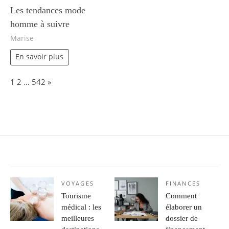
Les tendances mode
homme à suivre
Marise
En savoir plus
Page:
Next
1
2
…
542
»
VOYAGES
FINANCES
Tourisme
Comment
médical : les
élaborer un
meilleures
dossier de