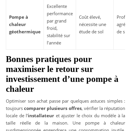
Excellente
performance
Pompe à
Coût élevé,
Profes
par grand
chaleur
nécessite une
agréé 
froid,
géothermique
étude de sol
de sol
stabilité sur
l’année
Bonnes pratiques pour
maximiser le retour sur
investissement d’une pompe à
chaleur
Optimiser son achat passe par quelques astuces simples :
toujours
comparer plusieurs offres
, vérifier la réputation
locale de l’
installateur
et ajuster le choix du modèle à la
taille réelle de la maison. Une pompe à chaleur
surdimensionnée engendrera une consommation inutile,