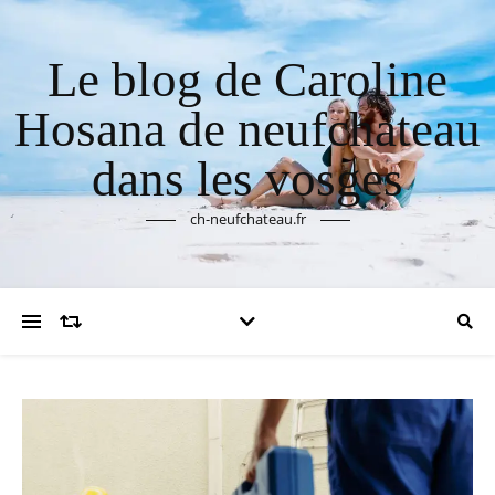
Le blog de Caroline
Hosana de neufchateau
dans les vosges
ch-neufchateau.fr