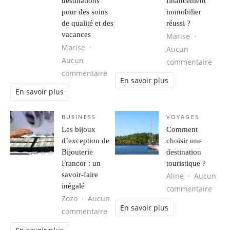
destinations
financement
pour des soins
immobilier
de qualité et des
réussi ?
vacances
Marise
Marise
Aucun
Aucun
sur C
commentaire
sur Tourisme médical : les meilleur
commentaire
En savoir plus
En savoir plus
BUSINESS
VOYAGES
Les bijoux
Comment
d’exception de
choisir une
Bijouterie
destination
Francor : un
touristique ?
savoir-faire
Aline
Aucun
inégalé
sur C
commentaire
Zozo
Aucun
En savoir plus
sur Les bijoux d’exception de Bijout
commentaire