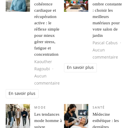
cohérence
ombre constante
cardiaque et
: choisir les
récupération
meilleurs
active : le
matériaux pour
réflexe simple
votre salon de
pour mieux
jardin
gérer stress,
Pascal Cabus
fatigue et
Aucun
concentration
sur P
commentaire
Kaouther
En savoir plus
Ragoubi
Aucun
sur Respiration, cohérence cardiaque
commentaire
En savoir plus
MODE
SANTÉ
Les tendances
Médecine
mode homme à
esthétique : les
suivre
dernières