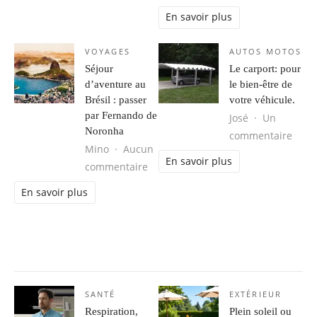
En savoir plus
VOYAGES
AUTOS MOTOS
Séjour
Le carport: pour
d’aventure au
le bien-être de
Brésil : passer
votre véhicule.
par Fernando de
José
Un
Noronha
sur L
commentaire
Mino
Aucun
En savoir plus
sur Séjour d’aventure au Brésil : 
commentaire
En savoir plus
SANTÉ
EXTÉRIEUR
Respiration,
Plein soleil ou