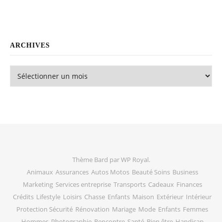
ARCHIVES
Archives
Thème Bard par
WP Royal
.
Animaux
Assurances
Autos Motos
Beauté Soins
Business
Marketing
Services entreprise
Transports
Cadeaux
Finances
Crédits
Lifestyle
Loisirs
Chasse
Enfants
Maison
Extérieur
Intérieur
Protection Sécurité
Rénovation
Mariage
Mode
Enfants
Femmes
Hommes
Photographie
Rencontre
Santé
Bien être
Handicap