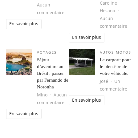
Caroline
Aucun
Hosana
sur Obtenir votre Groove Back.
commentaire
Aucun
En savoir plus
sur 
commentaire
En savoir plus
VOYAGES
AUTOS MOTOS
Séjour
Le carport: pour
d’aventure au
le bien-être de
Brésil : passer
votre véhicule.
par Fernando de
José
Un
Noronha
sur L
commentaire
Mino
Aucun
En savoir plus
sur Séjour d’aventure au Brésil : 
commentaire
En savoir plus