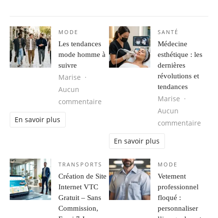
MODE
SANTÉ
Les tendances
Médecine
mode homme à
esthétique : les
suivre
dernières
révolutions et
Marise
tendances
Aucun
Marise
sur Les tendances mode homme à s
commentaire
Aucun
En savoir plus
sur M
commentaire
En savoir plus
TRANSPORTS
MODE
Création de Site
Vetement
Internet VTC
professionnel
Gratuit – Sans
floqué :
Commission,
personnaliser