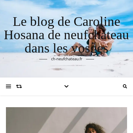
Le blog de Caroline
Hosana de neufchateau
dans les vosges
ch-neufchateau.fr