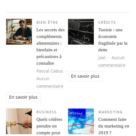
BIEN ÊTRE
CRÉDITS
Les secrets des
Tunisie : une
compléments
économie
alimentaires :
fragilisée par la
bienfaits et
dette
précautions à
Joel
Aucun
connaître
sur T
commentaire
Pascal Cabus
En savoir plus
Aucun
sur Les secrets des compléments ali
commentaire
En savoir plus
BUSINESS
MARKETING
Quels critères
Comment faire
prendre en
du marketing en
compte pour
2019 ?