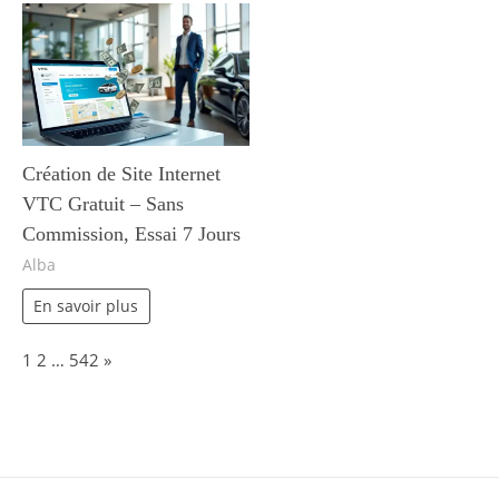
Création de Site Internet
VTC Gratuit – Sans
Commission, Essai 7 Jours
Alba
En savoir plus
Page:
Next
1
2
…
542
»