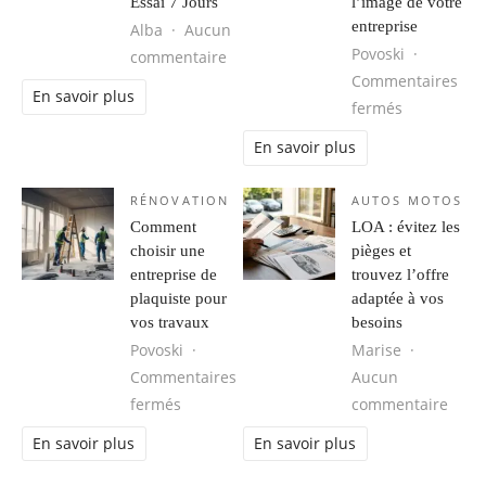
Essai 7 Jours
l’image de votre
entreprise
Alba
Aucun
Povoski
sur Création de Site Internet VTC G
commentaire
Commentaires
En savoir plus
sur Vetemen
fermés
En savoir plus
RÉNOVATION
AUTOS MOTOS
Comment
LOA : évitez les
choisir une
pièges et
entreprise de
trouvez l’offre
plaquiste pour
adaptée à vos
vos travaux
besoins
Povoski
Marise
Commentaires
Aucun
sur Comment choisir une entreprise de pl
sur L
fermés
commentaire
En savoir plus
En savoir plus