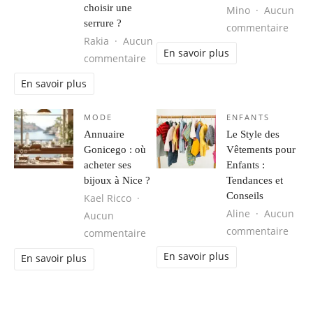
choisir une
Mino
Aucun
serrure ?
sur C
commentaire
Rakia
Aucun
En savoir plus
sur Quels critères prendre en comp
commentaire
En savoir plus
MODE
ENFANTS
Annuaire
Le Style des
Gonicego : où
Vêtements pour
acheter ses
Enfants :
bijoux à Nice ?
Tendances et
Conseils
Kael Ricco
Aline
Aucun
Aucun
sur L
commentaire
sur Annuaire Gonicego : où acheter 
commentaire
En savoir plus
En savoir plus