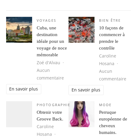
VOYAGES
BIEN ÊTRE
Cuba, une
10 façons de
destination
commencer à
idéale pour un
prendre le
voyage de noce
contrôle
mémorable
Caroline
Zoé d'Alvau
Hosana
Aucun
Aucun
sur Cuba, une destination idéale 
commentaire
sur 1
commentaire
En savoir plus
En savoir plus
PHOTOGRAPHIE
MODE
Obtenir votre
Perruque
Groove Back.
européenne de
cheveux
Caroline
humains.
Hosana