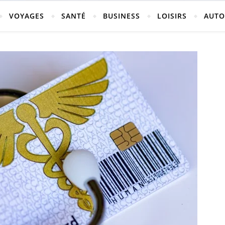
vosges
VOYAGES
SANTÉ
BUSINESS
LOISIRS
AUTO
ch-neufchateau.fr