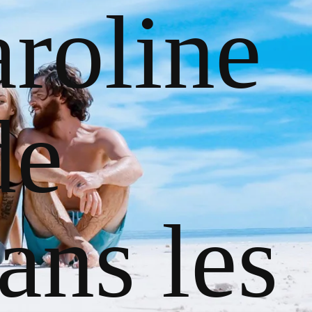
roline
de
ans les