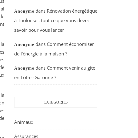
lus
nal
dans
Rénovation énergétique
Anonyme
de
à Toulouse : tout ce que vous devez
nt
savoir pour vous lancer
 la
dans
Comment économiser
Anonyme
ses
de l’énergie à la maison ?
es
de
dans
Comment venir au gite
Anonyme
ux
en Lot-et-Garonne ?
 la
on
CATÉGORIES
es
ide
Animaux
Assurances