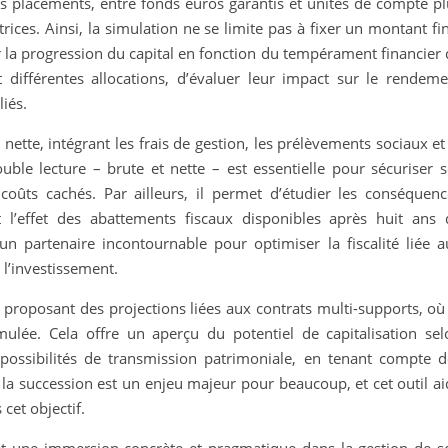
 des placements, entre fonds euros garantis et unités de compte p
ices. Ainsi, la simulation ne se limite pas à fixer un montant fi
la progression du capital en fonction du tempérament financier 
 différentes allocations, d’évaluer leur impact sur le rendeme
iés.
ette, intégrant les frais de gestion, les prélèvements sociaux et
double lecture – brute et nette – est essentielle pour sécuriser 
oûts cachés. Par ailleurs, il permet d’étudier les conséquenc
t l’effet des abattements fiscaux disponibles après huit ans 
 un partenaire incontournable pour optimiser la fiscalité liée a
e l’investissement.
 proposant des projections liées aux contrats multi-supports, où
ulée. Cela offre un aperçu du potentiel de capitalisation sel
 possibilités de transmission patrimoniale, en tenant compte d
 la succession est un enjeu majeur pour beaucoup, et cet outil a
cet objectif.