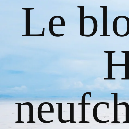
Le bl
H
neufch