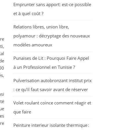
Emprunter sans apport: est-ce possible
et à quel coût ?
Relations libres, union libre,
polyamour : décryptage des nouveaux
re
modèles amoureux
ti,
al
Punaises de Lit : Pourquoi Faire Appel
de
à un Professionnel en Tunisie ?
600
s,
Pulverisation autobronzant institut prix
: ce qu’il faut savoir avant de réserver
nsi
ité
Volet roulant coince comment réagir et
ue
que faire
des
re
Peinture interieur isolante thermique :