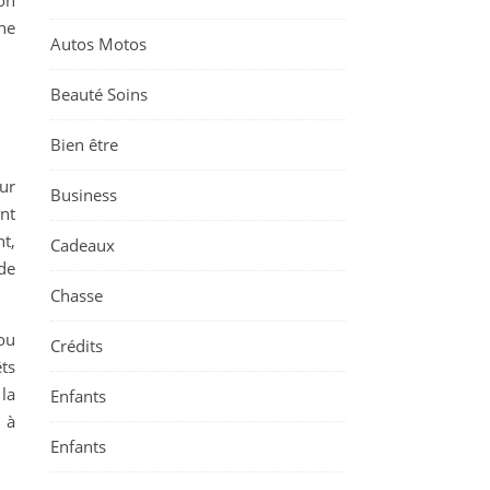
on
ne
Autos Motos
Beauté Soins
Bien être
ur
Business
ant
t,
Cadeaux
 de
Chasse
ou
Crédits
ts
la
Enfants
 à
Enfants