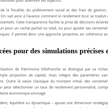
cessibles pour atteindre ses objectifs.
e la fiscalité, du prélèvement social et des frais de gestion, 
 On sait ainsi à l’avance comment le rendement brut se traduit 
entiels. Cette transparence facilite la prise de décisions éclairé
pour un rachat partiel ou total, ou pour ajuster ses versemen
iques. Il permet donc une approche proactive, en cohérence av
cées pour des simulations précises 
Gestion de Patrimoine Villefranche se distingue par sa riches
imple projection de capital, mais intègre des paramètres vari
ière. Outre la saisie classique du montant initial, des versemen
ateur peut sélectionner un taux de rendement personnalisé, compr
ontexte économique envisagé.
udent, équilibré ou dynamique – ajoute une dimension stratégiq