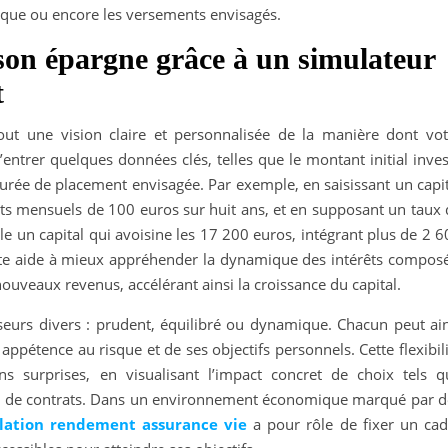
risque ou encore les versements envisagés.
 son épargne grâce à un simulateur
t
out une vision claire et personnalisée de la manière dont vot
’entrer quelques données clés, telles que le montant initial inves
urée de placement envisagée. Par exemple, en saisissant un capit
ts mensuels de 100 euros sur huit ans, et en supposant un taux 
e un capital qui avoisine les 17 200 euros, intégrant plus de 2 
rète aide à mieux appréhender la dynamique des intérêts composé
nouveaux revenus, accélérant ainsi la croissance du capital.
tisseurs divers : prudent, équilibré ou dynamique. Chacun peut ai
appétence au risque et de ses objectifs personnels. Cette flexibil
s surprises, en visualisant l’impact concret de choix tels q
gestion de contrats. Dans un environnement économique marqué par 
lation rendement assurance vie
a pour rôle de fixer un cad