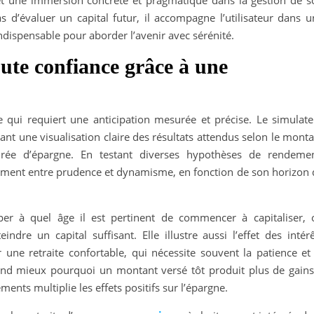
et une immersion concrète et pragmatique dans la gestion de s
 d’évaluer un capital futur, il accompagne l’utilisateur dans u
ndispensable pour aborder l’avenir avec sérénité.
toute confiance grâce à une
le qui requiert une anticipation mesurée et précise. Le simulate
rant une visualisation claire des résultats attendus selon le mont
urée d’épargne. En testant diverses hypothèses de rendemen
tissement entre prudence et dynamisme, en fonction de son horizon
per à quel âge il est pertinent de commencer à capitaliser, 
re un capital suffisant. Elle illustre aussi l’effet des intérê
e retraite confortable, qui nécessite souvent la patience et 
end mieux pourquoi un montant versé tôt produit plus de gains
ents multiplie les effets positifs sur l’épargne.