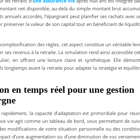
r les retraits d’
une
assurance vie
après huit ans est intégrée d
e montant net disponible, au-delà du simple montant brut accumul
s annuels accordés, l’épargnant peut planifier ses rachats avec 
 préserver la valeur de son capital tout en bénéficiant de liquidi
 complexification des règles, cet aspect constitue un véritable lev
r ses revenus à la retraite. La simulation rend ainsi accessible ce
ier, en offrant une lecture claire et synthétique. Elle démont
s longtemps avant la retraite pour adapter la stratégie et équilib
on en temps réel pour une gestion
rgne
rapidement, la capacité d’adaptation est primordiale pour réuss
ance vie agit comme un tableau de bord, vous permettant de suiv
des modifications de votre situation personnelle ou des conditio
impact d’une augmentation ou d’une diminution de vos versement