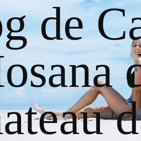
og de Ca
osana 
ateau d