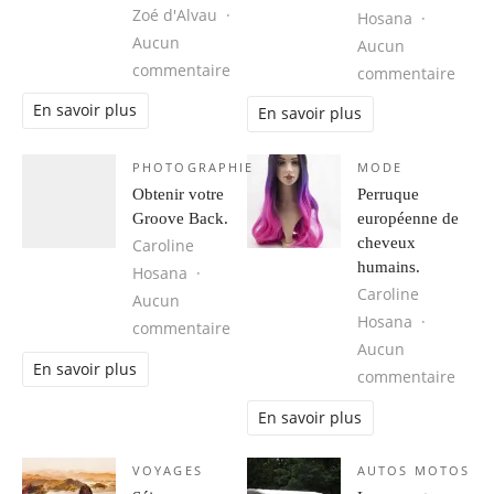
Zoé d'Alvau
Hosana
Aucun
Aucun
sur Cuba, une destination idéale 
commentaire
sur 1
commentaire
En savoir plus
En savoir plus
PHOTOGRAPHIE
MODE
Obtenir votre
Perruque
Groove Back.
européenne de
cheveux
Caroline
humains.
Hosana
Caroline
Aucun
Hosana
sur Obtenir votre Groove Back.
commentaire
Aucun
En savoir plus
sur 
commentaire
En savoir plus
VOYAGES
AUTOS MOTOS