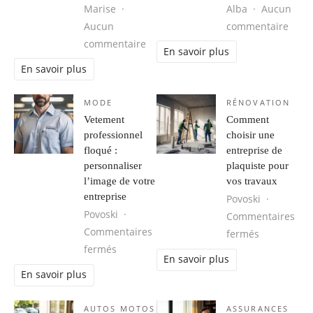
Marise
Alba
Aucun
sur C
Aucun
commentaire
sur Médecine esthétique : les derni
commentaire
En savoir plus
En savoir plus
MODE
RÉNOVATION
Vetement
Comment
professionnel
choisir une
floqué :
entreprise de
personnaliser
plaquiste pour
l’image de votre
vos travaux
entreprise
Povoski
Povoski
Commentaires
Commentaires
sur Comment
fermés
sur Vetement professionnel floqué : perso
fermés
En savoir plus
En savoir plus
AUTOS MOTOS
ASSURANCES