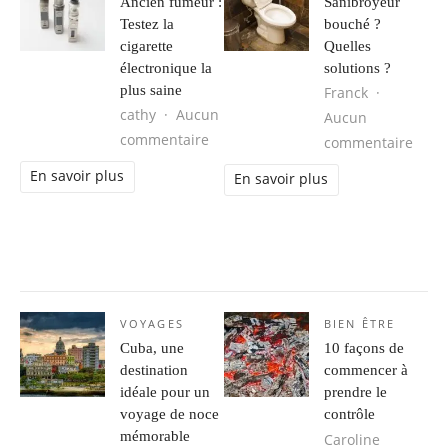
Ancien fumeur :
Sanibroyeur
Testez la
bouché ?
cigarette
Quelles
électronique la
solutions ?
plus saine
Franck
cathy
Aucun
Aucun
sur Ancien fumeur : Testez la cigare
commentaire
sur S
commentaire
En savoir plus
En savoir plus
VOYAGES
BIEN ÊTRE
Cuba, une
10 façons de
destination
commencer à
idéale pour un
prendre le
voyage de noce
contrôle
mémorable
Caroline