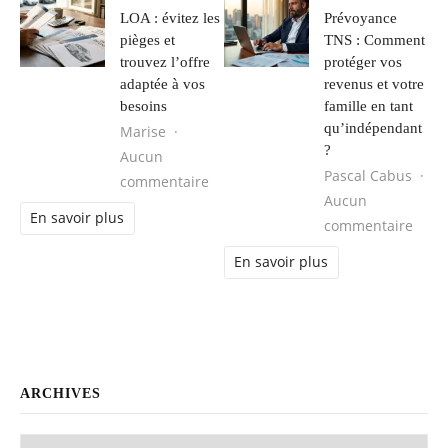
LOA : évitez les
Prévoyance
pièges et
TNS : Comment
trouvez l’offre
protéger vos
adaptée à vos
revenus et votre
besoins
famille en tant
qu’indépendant
Marise
?
Aucun
Pascal Cabus
sur LOA : évitez les pièges et trouve
commentaire
Aucun
En savoir plus
sur P
commentaire
En savoir plus
ARCHIVES
Archives