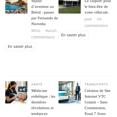
Séjour
Le carport: pour
d’aventure au
le bien-être de
Brésil : passer
votre véhicule.
par Fernando de
José
Un
Noronha
sur L
commentaire
Mino
Aucun
En savoir plus
sur Séjour d’aventure au Brésil : 
commentaire
En savoir plus
SANTÉ
TRANSPORTS
Médecine
Création de Site
esthétique : les
Internet VTC
dernières
Gratuit – Sans
révolutions et
Commission,
tendances
Essai 7 Jours