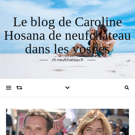
Le blog de Caroline
Hosana de neufchateau
dans les vosges
ch-neufchateau.fr