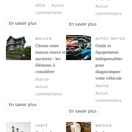
Aline
Aucun
Aucun
sur Alonso s’engage avec Aston Mart
commentaire
sur C
commentaire
En savoir plus
En savoir plus
MAISON
AUTOS MOTOS
Choisir entre
Outils et
maison neuve et
équipements
ancienne : les
indispensables
éléments à
pour
considérer
diagnostiquer
votre véhicule
Marise
Marise
Aucun
Aucun
sur Choisir entre maison neuve et a
commentaire
sur O
commentaire
En savoir plus
En savoir plus
SANTÉ
MAISON