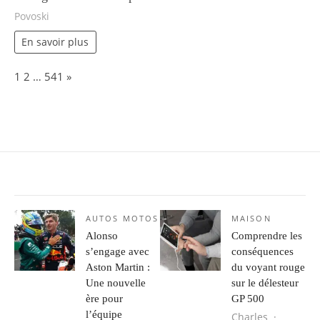
Povoski
En savoir plus
Page:
Next
1
2
…
541
»
AUTOS MOTOS
MAISON
Alonso
Comprendre les
s’engage avec
conséquences
Aston Martin :
du voyant rouge
Une nouvelle
sur le délesteur
ère pour
GP 500
l’équipe
Charles