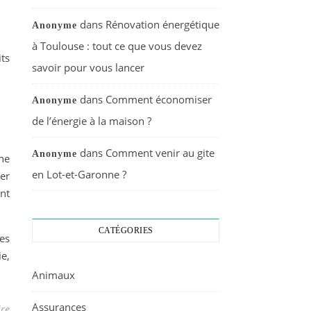
dans
Rénovation énergétique
Anonyme
à Toulouse : tout ce que vous devez
ts
savoir pour vous lancer
dans
Comment économiser
Anonyme
de l’énergie à la maison ?
dans
Comment venir au gite
Anonyme
ne
en Lot-et-Garonne ?
ser
ont
CATÉGORIES
ces
ie,
Animaux
Assurances
re