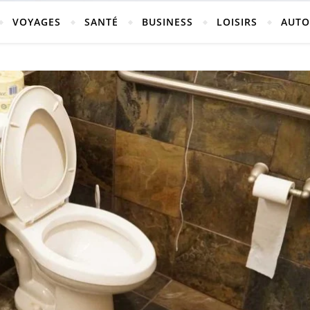
vosges
VOYAGES
SANTÉ
BUSINESS
LOISIRS
AUTO
ch-neufchateau.fr