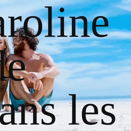
roline
de
ans les