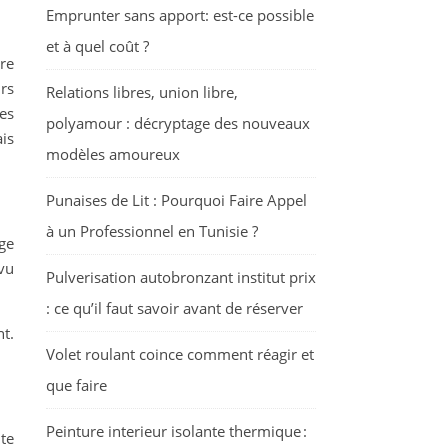
Emprunter sans apport: est-ce possible
et à quel coût ?
re
urs
Relations libres, union libre,
es
polyamour : décryptage des nouveaux
is
modèles amoureux
Punaises de Lit : Pourquoi Faire Appel
à un Professionnel en Tunisie ?
ge
 vu
Pulverisation autobronzant institut prix
: ce qu’il faut savoir avant de réserver
t.
Volet roulant coince comment réagir et
que faire
Peinture interieur isolante thermique :
ite