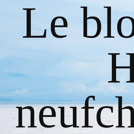
Le bl
H
neufch