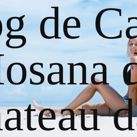
og de Ca
osana 
ateau d