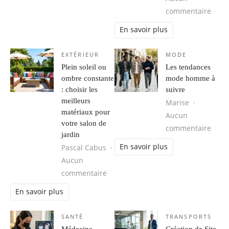
sur R
commentaire
En savoir plus
EXTÉRIEUR
MODE
Plein soleil ou
Les tendances
ombre constante
mode homme à
: choisir les
suivre
meilleurs
Marise
matériaux pour
Aucun
votre salon de
sur 
commentaire
jardin
En savoir plus
Pascal Cabus
Aucun
sur Plein soleil ou ombre constante 
commentaire
En savoir plus
SANTÉ
TRANSPORTS
Médecine
Création de Site