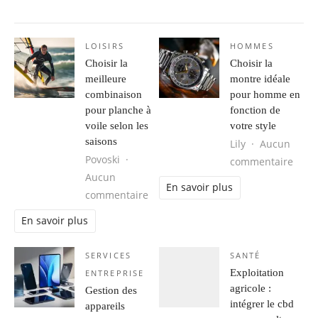
LOISIRS
HOMMES
Choisir la
Choisir la
meilleure
montre idéale
combinaison
pour homme en
pour planche à
fonction de
voile selon les
votre style
saisons
Lily
Aucun
Povoski
sur C
commentaire
Aucun
En savoir plus
sur Choisir la meilleure combinaiso
commentaire
En savoir plus
SERVICES
SANTÉ
Exploitation
ENTREPRISE
agricole :
Gestion des
intégrer le cbd
appareils