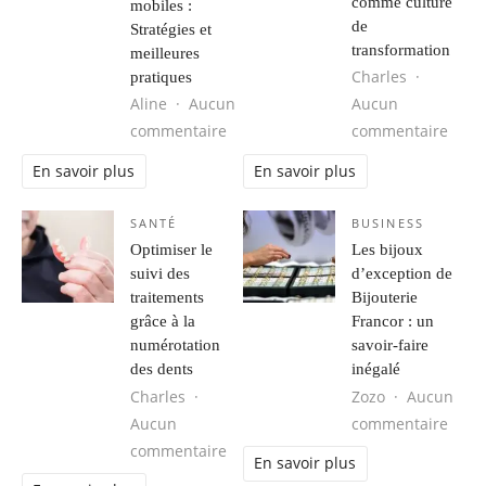
comme culture
mobiles :
de
Stratégies et
transformation
meilleures
Charles
pratiques
Aline
Aucun
Aucun
sur Gestion des appareils mobiles :
sur E
commentaire
commentaire
En savoir plus
En savoir plus
SANTÉ
BUSINESS
Optimiser le
Les bijoux
suivi des
d’exception de
traitements
Bijouterie
grâce à la
Francor : un
numérotation
savoir-faire
des dents
inégalé
Charles
Zozo
Aucun
sur L
Aucun
commentaire
sur Optimiser le suivi des traiteme
commentaire
En savoir plus