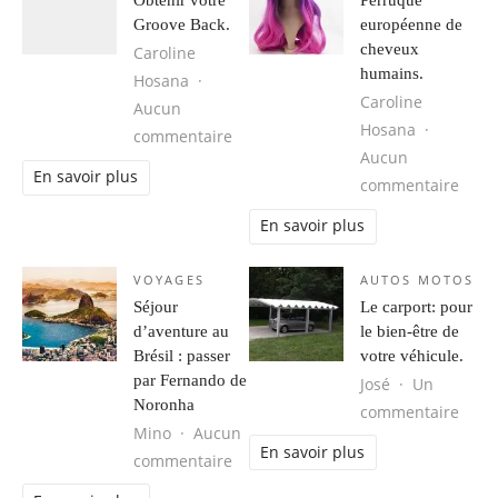
Obtenir votre
Perruque
Groove Back.
européenne de
cheveux
Caroline
humains.
Hosana
Caroline
Aucun
Hosana
sur Obtenir votre Groove Back.
commentaire
Aucun
En savoir plus
sur 
commentaire
En savoir plus
VOYAGES
AUTOS MOTOS
Séjour
Le carport: pour
d’aventure au
le bien-être de
Brésil : passer
votre véhicule.
par Fernando de
José
Un
Noronha
sur L
commentaire
Mino
Aucun
En savoir plus
sur Séjour d’aventure au Brésil : 
commentaire