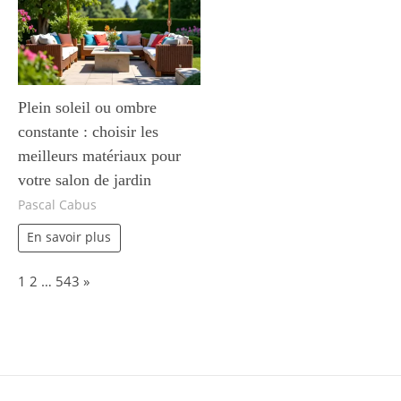
Plein soleil ou ombre
constante : choisir les
meilleurs matériaux pour
votre salon de jardin
Pascal Cabus
En savoir plus
Page:
Next
1
2
…
543
»