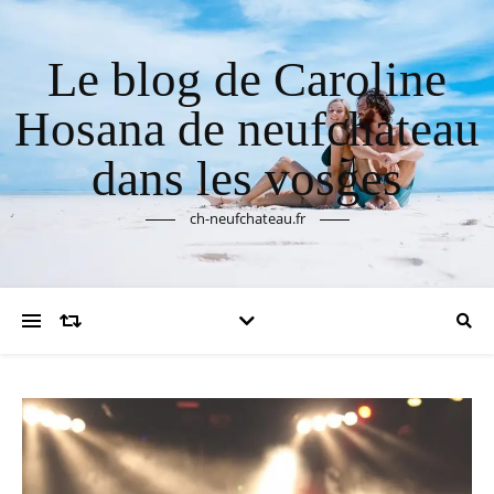
Le blog de Caroline
Hosana de neufchateau
dans les vosges
ch-neufchateau.fr