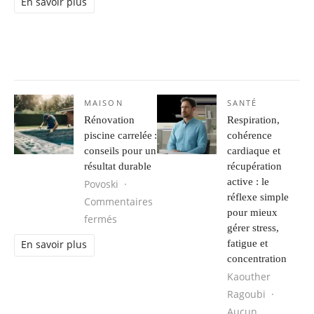
En savoir plus
MAISON
SANTÉ
Rénovation
Respiration,
piscine carrelée :
cohérence
conseils pour un
cardiaque et
résultat durable
récupération
active : le
Povoski
réflexe simple
Commentaires
pour mieux
sur Rénovation piscine carrelée : conseils
fermés
gérer stress,
fatigue et
En savoir plus
concentration
Kaouther
Ragoubi
Aucun