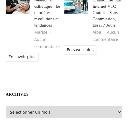
esthétique : les
Internet VTC
dernières
Gratuit – Sans
révolutions et
Commission,
tendances
Essai 7 Jours
Marise
Alba
Aucun
sur C
Aucun
commentaire
sur Médecine esthétique : les derni
commentaire
En savoir plus
En savoir plus
ARCHIVES
Archives