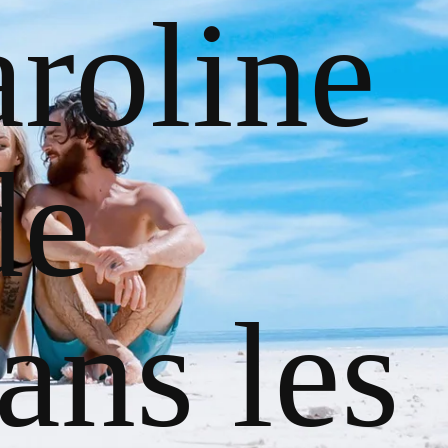
roline
de
ans les