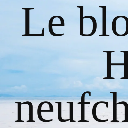
Le bl
H
neufch