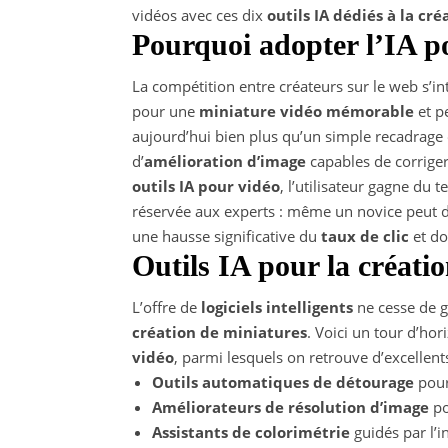
vidéos avec ces dix
outils IA dédiés à la cr
Pourquoi adopter l’IA po
La compétition entre créateurs sur le web s’in
pour une
miniature vidéo mémorable
et p
aujourd’hui bien plus qu’un simple recadrage o
d’
amélioration d’image
capables de corriger 
outils IA pour vidéo
, l’utilisateur gagne du 
réservée aux experts : même un novice peut do
une hausse significative du
taux de clic
et do
Outils IA pour la créatio
L’offre de
logiciels intelligents
ne cesse de g
création de miniatures
. Voici un tour d’ho
vidéo
, parmi lesquels on retrouve d’excellen
Outils automatiques de détourage
pour 
Améliorateurs de résolution d’image
po
Assistants de colorimétrie
guidés par l’in