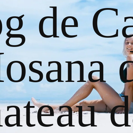
og de Ca
osana 
ateau d