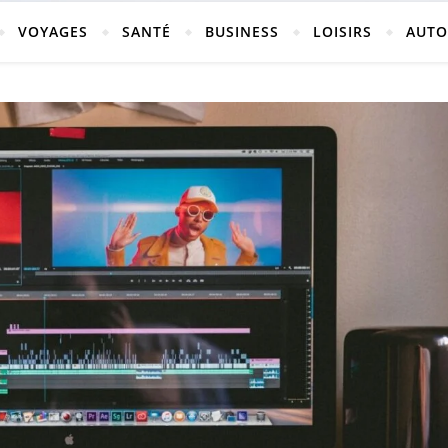
vosges
VOYAGES
SANTÉ
BUSINESS
LOISIRS
AUTO
ch-neufchateau.fr