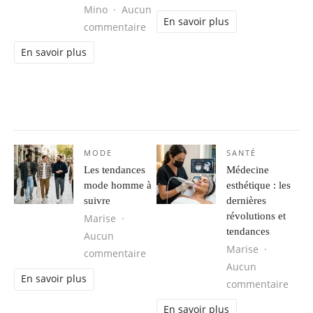
Mino
Aucun
En savoir plus
sur Séjour d’aventure au Brésil : 
commentaire
En savoir plus
MODE
SANTÉ
Les tendances
Médecine
mode homme à
esthétique : les
suivre
dernières
révolutions et
Marise
tendances
Aucun
Marise
sur Les tendances mode homme à s
commentaire
Aucun
En savoir plus
sur M
commentaire
En savoir plus