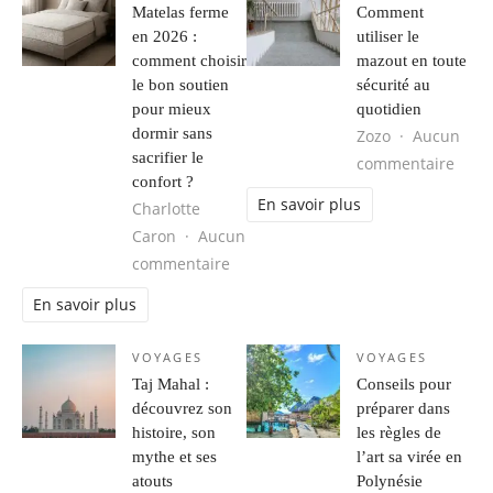
Matelas ferme
Comment
en 2026 :
utiliser le
comment choisir
mazout en toute
le bon soutien
sécurité au
pour mieux
quotidien
dormir sans
Zozo
Aucun
sacrifier le
sur C
commentaire
confort ?
En savoir plus
Charlotte
Caron
Aucun
sur Matelas ferme en 2026 : comment
commentaire
En savoir plus
VOYAGES
VOYAGES
Taj Mahal :
Conseils pour
découvrez son
préparer dans
histoire, son
les règles de
mythe et ses
l’art sa virée en
atouts
Polynésie