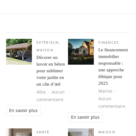
EXTÉRIEUR
,
FINANCES
Le financement
MAISON
immobilier
Décorer un
responsable :
lavoir en béton
une approche
pour sublimer
éthique pour
votre jardin en
2025
un clin d’œil
Marise
Alba
Aucun
Aucun
sur Décorer un lavoir en béton pour
commentaire
sur L
commentaire
En savoir plus
En savoir plus
SANTÉ
MAISON