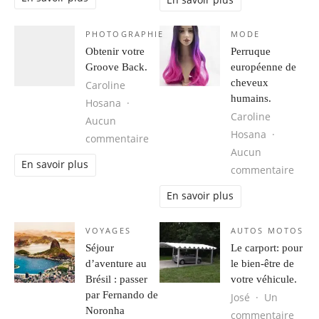
PHOTOGRAPHIE
MODE
Obtenir votre
Perruque
Groove Back.
européenne de
cheveux
Caroline
humains.
Hosana
Caroline
Aucun
Hosana
sur Obtenir votre Groove Back.
commentaire
Aucun
En savoir plus
sur 
commentaire
En savoir plus
VOYAGES
AUTOS MOTOS
Séjour
Le carport: pour
d’aventure au
le bien-être de
Brésil : passer
votre véhicule.
par Fernando de
José
Un
Noronha
sur L
commentaire