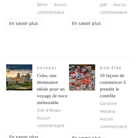
Mino
Aucun
Joel
Aucun
sur Taj Mahal : découvrez son histo
sur C
commentaire
commentaire
En savoir plus
En savoir plus
VOYAGES
BIEN ÊTRE
Cuba, une
10 façons de
destination
commencer à
idéale pour un
prendre le
voyage de noce
contrôle
mémorable
Caroline
Zoé d'Alvau
Hosana
Aucun
Aucun
sur Cuba, une destination idéale 
commentaire
sur 1
commentaire
En savoir plus
En savoir plus