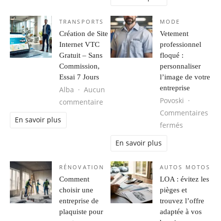
TRANSPORTS
MODE
Création de Site
Vetement
Internet VTC
professionnel
Gratuit – Sans
floqué :
Commission,
personnaliser
Essai 7 Jours
l’image de votre
entreprise
Alba
Aucun
Povoski
sur Création de Site Internet VTC G
commentaire
Commentaires
En savoir plus
sur Vetemen
fermés
En savoir plus
RÉNOVATION
AUTOS MOTOS
Comment
LOA : évitez les
choisir une
pièges et
entreprise de
trouvez l’offre
plaquiste pour
adaptée à vos