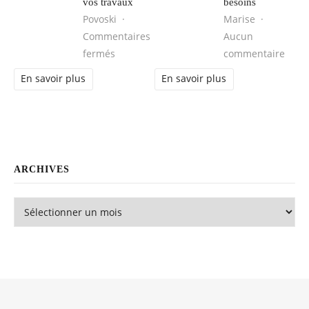
vos travaux
besoins
Povoski
Marise
Commentaires
Aucun
sur Comment choisir une entreprise de pl
sur L
fermés
commentaire
En savoir plus
En savoir plus
ARCHIVES
Archives