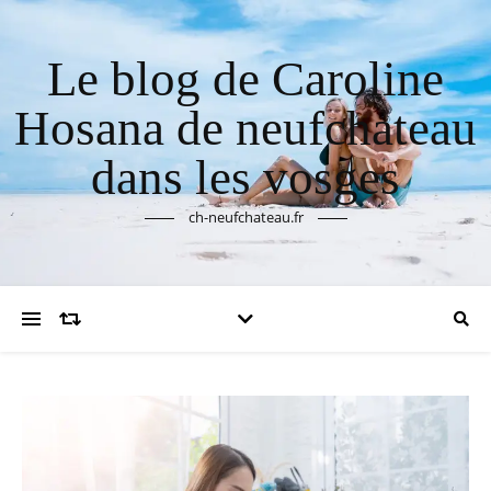
Le blog de Caroline
Hosana de neufchateau
dans les vosges
ch-neufchateau.fr