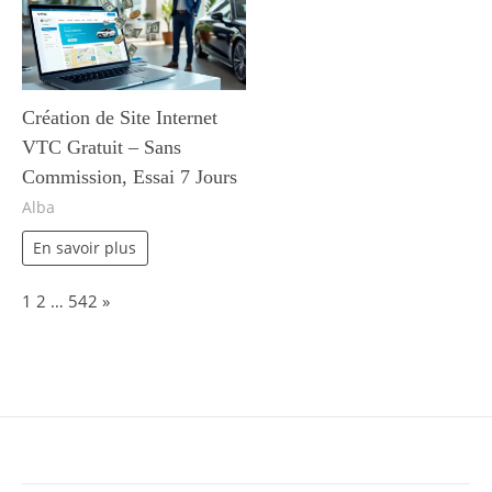
Création de Site Internet
VTC Gratuit – Sans
Commission, Essai 7 Jours
Alba
En savoir plus
Page:
Next
1
2
…
542
»