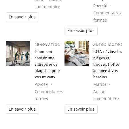
Povoski
sur Création de Site Internet VTC G
commentaire
Commentaires
En savoir plus
sur Vetemen
fermés
En savoir plus
RÉNOVATION
AUTOS MOTOS
Comment
LOA : évitez les
choisir une
pièges et
entreprise de
trouvez l’offre
plaquiste pour
adaptée à vos
vos travaux
besoins
Povoski
Marise
Commentaires
Aucun
sur Comment choisir une entreprise de pl
sur L
fermés
commentaire
En savoir plus
En savoir plus