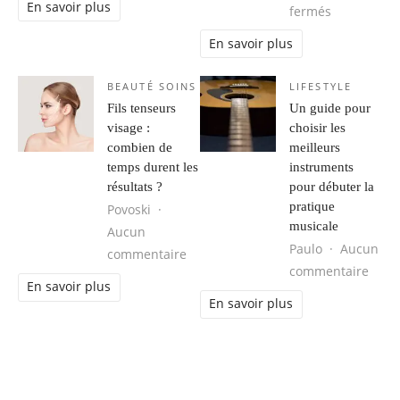
En savoir plus
sur Faut-il
fermés
En savoir plus
BEAUTÉ SOINS
LIFESTYLE
Fils tenseurs
Un guide pour
visage :
choisir les
combien de
meilleurs
temps durent les
instruments
résultats ?
pour débuter la
pratique
Povoski
musicale
Aucun
Paulo
Aucun
sur Fils tenseurs visage : combien d
commentaire
sur U
commentaire
En savoir plus
En savoir plus