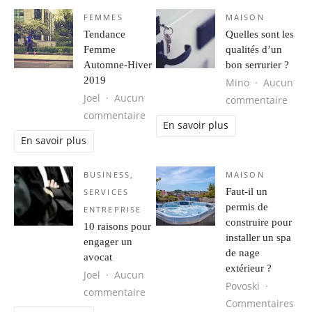
FEMMES
MAISON
Tendance
Quelles sont les
Femme
qualités d’un
Automne-Hiver
bon serrurier ?
2019
Mino
Aucun
Joel
Aucun
sur Q
commentaire
sur Tendance Femme Automne-Hive
commentaire
En savoir plus
En savoir plus
BUSINESS
,
MAISON
Faut-il un
SERVICES
permis de
ENTREPRISE
construire pour
10 raisons pour
installer un spa
engager un
de nage
avocat
extérieur ?
Joel
Aucun
Povoski
sur 10 raisons pour engager un avo
commentaire
Commentaires