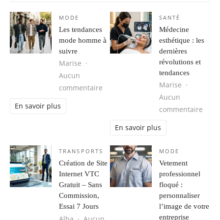
MODE
SANTÉ
Les tendances
Médecine
mode homme à
esthétique : les
suivre
dernières
révolutions et
Marise
tendances
Aucun
Marise
sur Les tendances mode homme à s
commentaire
Aucun
En savoir plus
sur M
commentaire
En savoir plus
TRANSPORTS
MODE
Création de Site
Vetement
Internet VTC
professionnel
Gratuit – Sans
floqué :
Commission,
personnaliser
Essai 7 Jours
l’image de votre
entreprise
Alba
Aucun