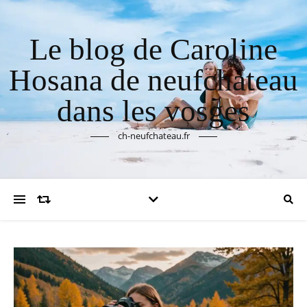
Le blog de Caroline
Hosana de neufchateau
dans les vosges
ch-neufchateau.fr