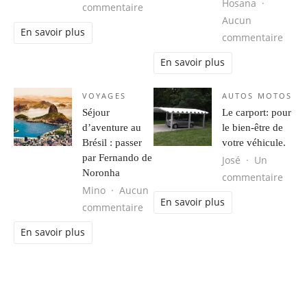
Hosana
sur Obtenir votre Groove Back.
commentaire
Aucun
En savoir plus
sur 
commentaire
En savoir plus
VOYAGES
AUTOS MOTOS
Séjour
Le carport: pour
d’aventure au
le bien-être de
Brésil : passer
votre véhicule.
par Fernando de
José
Un
Noronha
sur L
commentaire
Mino
Aucun
En savoir plus
sur Séjour d’aventure au Brésil : 
commentaire
En savoir plus