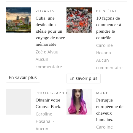
VOYAGES
BIEN ÊTRE
Cuba, une
10 façons de
destination
commencer à
idéale pour un
prendre le
voyage de noce
contrôle
mémorable
Caroline
Zoé d'Alvau
Hosana
Aucun
Aucun
sur Cuba, une destination idéale 
commentaire
sur 1
commentaire
En savoir plus
En savoir plus
PHOTOGRAPHIE
MODE
Obtenir votre
Perruque
Groove Back.
européenne de
cheveux
Caroline
humains.
Hosana
Caroline
Aucun