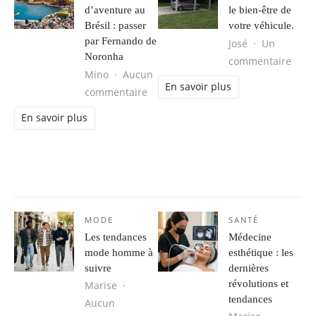
d’aventure au
le bien-être de
Brésil : passer
votre véhicule.
par Fernando de
José
Un
Noronha
sur L
commentaire
Mino
Aucun
En savoir plus
sur Séjour d’aventure au Brésil : 
commentaire
En savoir plus
MODE
SANTÉ
Les tendances
Médecine
mode homme à
esthétique : les
suivre
dernières
révolutions et
Marise
tendances
Aucun