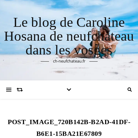
Le blog de Caroline
Hosana de neufchateau
dans les vosges
ch-neufchateau.fr
POST_IMAGE_720B142B-B2AD-41DF-
B6E1-15BA21E67809