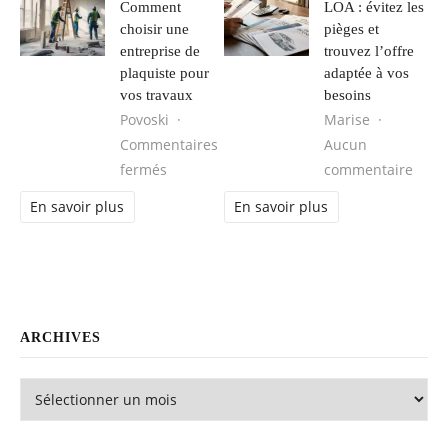
Comment
LOA : évitez les
choisir une
pièges et
entreprise de
trouvez l’offre
plaquiste pour
adaptée à vos
vos travaux
besoins
Povoski
Marise
Commentaires
Aucun
sur Comment choisir une entreprise de pl
sur L
fermés
commentaire
En savoir plus
En savoir plus
ARCHIVES
Archives