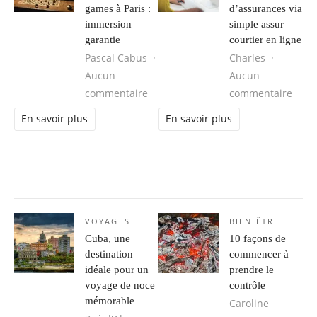
games à Paris :
d’assurances via
immersion
simple assur
garantie
courtier en ligne
Pascal Cabus
Charles
Aucun
Aucun
sur Découvrez les meilleurs escape
sur A
commentaire
commentaire
En savoir plus
En savoir plus
VOYAGES
BIEN ÊTRE
Cuba, une
10 façons de
destination
commencer à
idéale pour un
prendre le
voyage de noce
contrôle
mémorable
Caroline