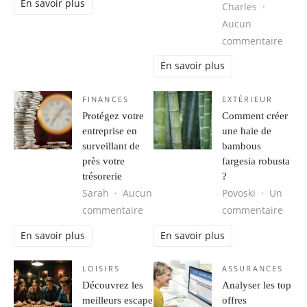
En savoir plus
Charles
Aucun
sur 
commentaire
En savoir plus
FINANCES
EXTÉRIEUR
Protégez votre
Comment créer
entreprise en
une haie de
surveillant de
bambous
près votre
fargesia robusta
trésorerie
?
Sarah
Aucun
Povoski
Un
sur Protégez votre entreprise en sur
sur 
commentaire
commentaire
En savoir plus
En savoir plus
LOISIRS
ASSURANCES
Découvrez les
Analyser les top
meilleurs escape
offres