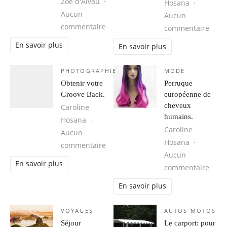
Zoé d'Alvau
Hosana
Aucun
Aucun
sur Cuba, une destination idéale 
commentaire
sur 1
commentaire
En savoir plus
En savoir plus
PHOTOGRAPHIE
MODE
Obtenir votre
Perruque
Groove Back.
européenne de
cheveux
Caroline
humains.
Hosana
Caroline
Aucun
Hosana
sur Obtenir votre Groove Back.
commentaire
Aucun
En savoir plus
sur 
commentaire
En savoir plus
VOYAGES
AUTOS MOTOS
Séjour
Le carport: pour