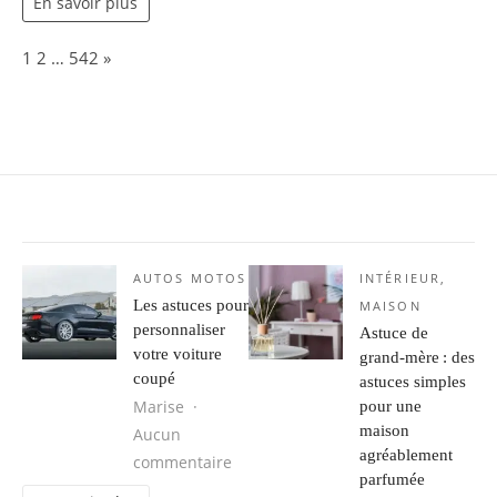
En savoir plus
Page:
Next
1
2
…
542
»
AUTOS MOTOS
INTÉRIEUR
,
Les astuces pour
MAISON
personnaliser
Astuce de
votre voiture
grand-mère : des
coupé
astuces simples
Marise
pour une
maison
Aucun
agréablement
sur Les astuces pour personnaliser 
commentaire
parfumée