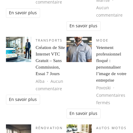
Marise
sur Les tendances mode homme à s
commentaire
Aucun
En savoir plus
sur M
commentaire
En savoir plus
TRANSPORTS
MODE
Création de Site
Vetement
Internet VTC
professionnel
Gratuit – Sans
floqué :
Commission,
personnaliser
Essai 7 Jours
l’image de votre
entreprise
Alba
Aucun
Povoski
sur Création de Site Internet VTC G
commentaire
Commentaires
En savoir plus
sur Vetemen
fermés
En savoir plus
RÉNOVATION
AUTOS MOTOS