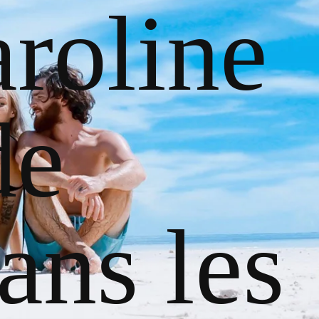
roline
de
ans les