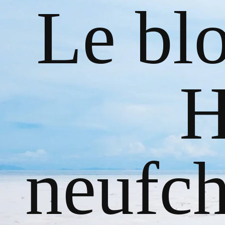
Le bl
H
neufch