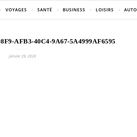
vosges
VOYAGES
SANTÉ
BUSINESS
LOISIRS
AUTO
F9-AFB3-40C4-9A67-5A4999AF6595
ch-neufchateau.fr
janvier 29, 2026