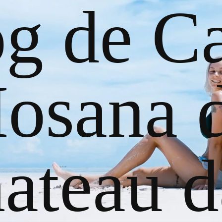
og de Ca
osana 
ateau d