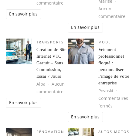
Marise
sur Les tendances mode homme à s
commentaire
Aucun
En savoir plus
sur M
commentaire
En savoir plus
TRANSPORTS
MODE
Création de Site
Vetement
Internet VTC
professionnel
Gratuit – Sans
floqué :
Commission,
personnaliser
Essai 7 Jours
l’image de votre
entreprise
Alba
Aucun
Povoski
sur Création de Site Internet VTC G
commentaire
Commentaires
En savoir plus
sur Vetemen
fermés
En savoir plus
RÉNOVATION
AUTOS MOTOS