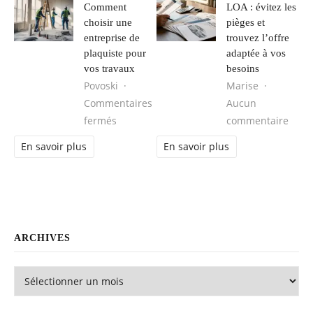
Comment
LOA : évitez les
choisir une
pièges et
entreprise de
trouvez l’offre
plaquiste pour
adaptée à vos
vos travaux
besoins
Povoski
Marise
Commentaires
Aucun
sur Comment choisir une entreprise de pl
sur L
fermés
commentaire
En savoir plus
En savoir plus
ARCHIVES
Archives