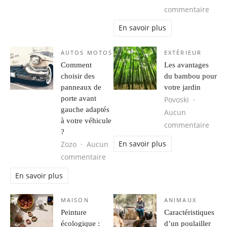
sur 
commentaire
En savoir plus
AUTOS MOTOS
EXTÉRIEUR
Comment
Les avantages
choisir des
du bambou pour
panneaux de
votre jardin
porte avant
Povoski
gauche adaptés
Aucun
à votre véhicule
sur L
commentaire
?
En savoir plus
Zozo
Aucun
sur Comment choisir des panneaux 
commentaire
En savoir plus
MAISON
ANIMAUX
Peinture
Caractéristiques
écologique :
d’un poulailler