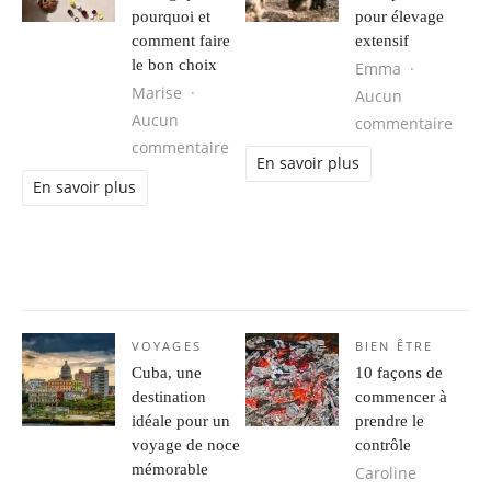
pourquoi et
pour élevage
comment faire
extensif
le bon choix
Emma
Marise
Aucun
Aucun
sur C
commentaire
sur Peinture écologique : pourquoi 
commentaire
En savoir plus
En savoir plus
VOYAGES
BIEN ÊTRE
Cuba, une
10 façons de
destination
commencer à
idéale pour un
prendre le
voyage de noce
contrôle
mémorable
Caroline