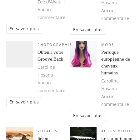
Zoé d'Alvau
Hosana
Aucun
Aucun
sur Cuba, une destination idéale 
commentaire
sur 1
commentaire
En savoir plus
En savoir plus
PHOTOGRAPHIE
MODE
Obtenir votre
Perruque
Groove Back.
européenne de
cheveux
Caroline
humains.
Hosana
Caroline
Aucun
Hosana
sur Obtenir votre Groove Back.
commentaire
Aucun
En savoir plus
sur 
commentaire
En savoir plus
VOYAGES
AUTOS MOTOS
Séjour
Le carport: pour