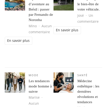
d’aventure au
le bien-être de
Brésil : passer
votre véhicule.
par Fernando de
José
Un
Noronha
sur L
commentaire
Mino
Aucun
En savoir plus
sur Séjour d’aventure au Brésil : 
commentaire
En savoir plus
MODE
SANTÉ
Les tendances
Médecine
mode homme à
esthétique : les
suivre
dernières
révolutions et
Marise
tendances
Aucun