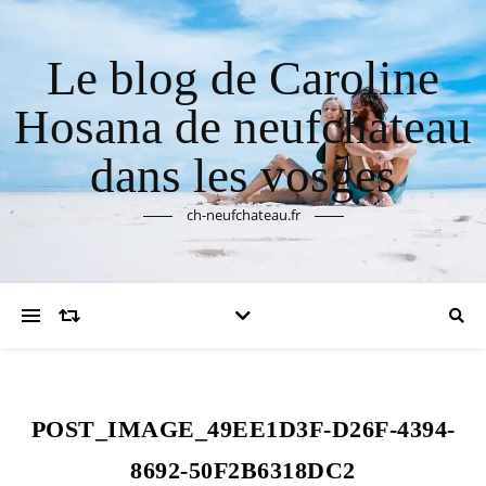
Le blog de Caroline
Hosana de neufchateau
dans les vosges
ch-neufchateau.fr
POST_IMAGE_49EE1D3F-D26F-4394-
8692-50F2B6318DC2