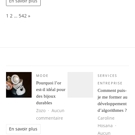
En savoir plus
Page:
Next
1
2
…
542
»
MODE
SERVICES
Pourquoi l’or
ENTREPRISE
est-il idéal pour
Comment puis-
des bijoux
je me former au
durables
développement
Zozo
Aucun
d’algorithmes ?
sur Pourquoi l’or est-il idéal pour 
commentaire
Caroline
Hosana
En savoir plus
Aucun