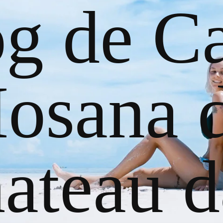
og de Ca
osana 
ateau d