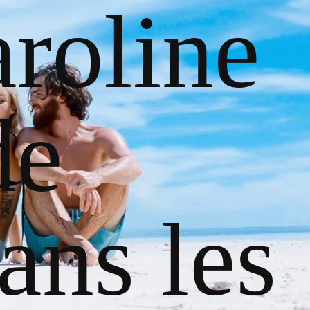
roline
de
ans les