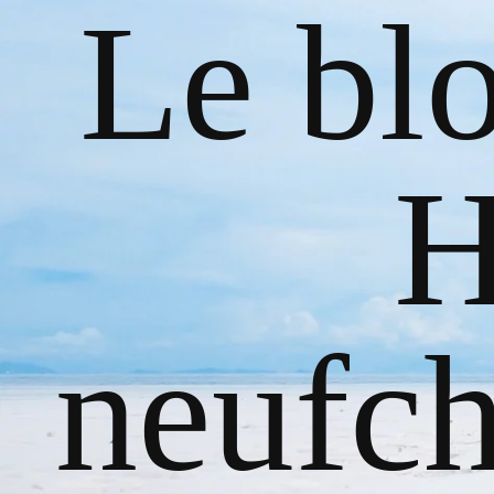
Le bl
H
neufch