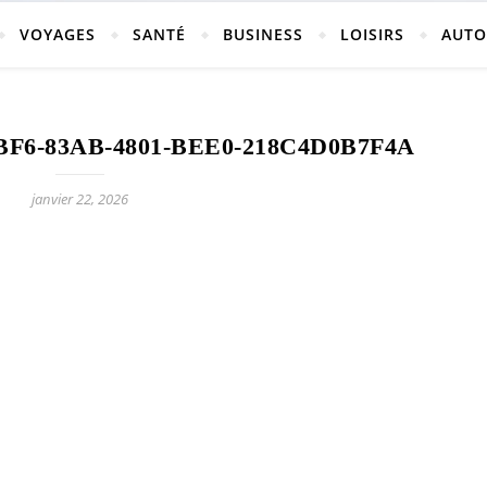
vosges
VOYAGES
SANTÉ
BUSINESS
LOISIRS
AUTO
F6-83AB-4801-BEE0-218C4D0B7F4A
ch-neufchateau.fr
janvier 22, 2026