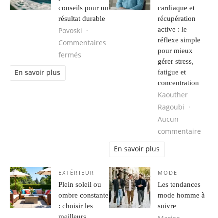
conseils pour un
cardiaque et
résultat durable
récupération
active : le
Povoski
réflexe simple
Commentaires
pour mieux
sur Rénovation piscine carrelée : conseils
fermés
gérer stress,
fatigue et
En savoir plus
concentration
Kaouther
Ragoubi
Aucun
sur R
commentaire
En savoir plus
EXTÉRIEUR
MODE
Plein soleil ou
Les tendances
ombre constante
mode homme à
: choisir les
suivre
meilleurs