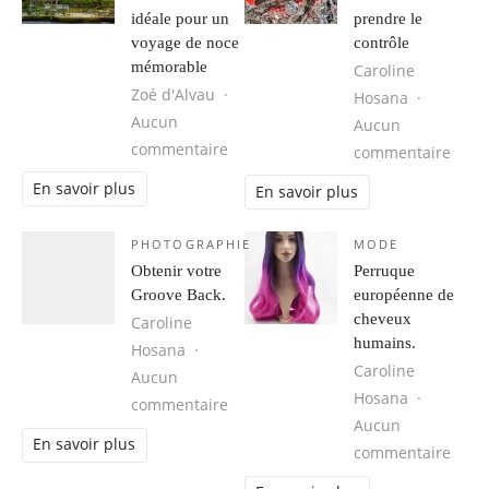
idéale pour un
prendre le
voyage de noce
contrôle
mémorable
Caroline
Zoé d'Alvau
Hosana
Aucun
Aucun
sur Cuba, une destination idéale 
commentaire
sur 1
commentaire
En savoir plus
En savoir plus
PHOTOGRAPHIE
MODE
Obtenir votre
Perruque
Groove Back.
européenne de
cheveux
Caroline
humains.
Hosana
Caroline
Aucun
Hosana
sur Obtenir votre Groove Back.
commentaire
Aucun
En savoir plus
sur 
commentaire