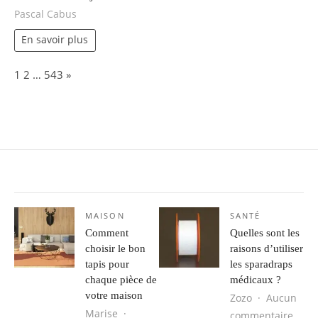
Pascal Cabus
En savoir plus
Page:
Next
1
2
…
543
»
MAISON
SANTÉ
Comment
Quelles sont les
choisir le bon
raisons d’utiliser
tapis pour
les sparadraps
chaque pièce de
médicaux ?
votre maison
Zozo
Aucun
Marise
sur Q
commentaire