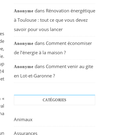
dans
Rénovation énergétique
Anonyme
à Toulouse : tout ce que vous devez
savoir pour vous lancer
es
 de
dans
Comment économiser
Anonyme
e,
de l’énergie à la maison ?
e.
up
dans
Comment venir au gite
Anonyme
24
en Lot-et-Garonne ?
 et
m «
CATÉGORIES
al
ma
Animaux
un
Assurances