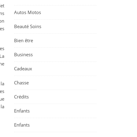
Cet
Autos Motos
ns
on
Beauté Soins
es
Bien être
les
Business
La
ne
Cadeaux
Chasse
la
es
Crédits
ue
la
Enfants
Enfants