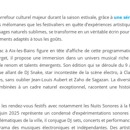
efour culturel majeur durant la saison estivale, grâce à
une sér
es mélomanes que les festivaliers en quête d’expériences artistiq
ysages naturels sublimes, se transforme en un véritable écrin pour
ements adaptés à tous les goûts.
c à Aix-les-Bains figure en tête d’affiche de cette programmati
ourget, il propose une immersion dans un univers musical riche 
 de renom et talents émergents. Son édition qui se déroule du 9 
ue allant de DJ Snake, star incontestée de la scène électro, à Cl
les, sans oublier Jean-Louis Aubert et Zaho de Sagazan. La divers
ombinées à un cadre naturel exceptionnel, racontent une histoi
 les rendez-vous festifs avec notamment les Nuits Sonores à la f
 juin 2025 représente un condensé d’expérimentations sonores 
lématiques de la ville, il conjugue DJ sets, concerts et performan
rama des musiques électroniques et indépendantes. Des artist