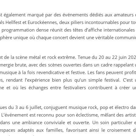
 est également marqué par des événements dédiés aux amateurs 
als Hellfest et Eurockéennes, deux piliers incontournables pour t
r programmation dense réunit des têtes d’affiche internationales
phère unique où chaque concert devient une véritable communi
nt de la scène métal et rock extrême. Tenue du 20 au 22 juin 202
énergie brute, avec des scènes ouvertes dans un cadre rappelant 
 musique à la fois revendicative et festive. Les fans peuvent profi
s, rendant l’expérience bien plus qu’un simple festival. C’est 
e et où les échanges entre festivaliers contribuent à créer u
vues du 3 au 6 juillet, conjuguent musique rock, pop et électro d
 L’événement est reconnu pour son éclectisme, mêlant des artist
ans une ambiance conviviale et ouverte. Un soin particulier e
 espaces adaptés aux familles, favorisant ainsi le croisement d