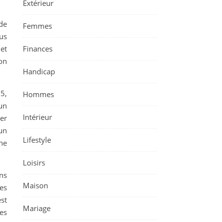
Extérieur
de
Femmes
ous
 et
Finances
on
Handicap
5,
Hommes
un
Intérieur
ter
un
Lifestyle
ne
Loisirs
ans
Maison
es
st
Mariage
es