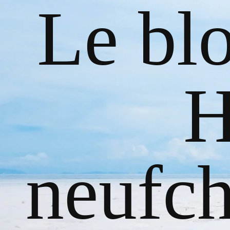
Le bl
H
neufch