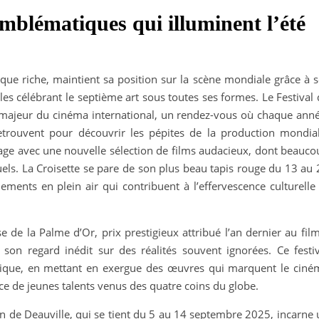
emblématiques qui illuminent l’été
que riche, maintient sa position sur la scène mondiale grâce à s
lles célébrant le septième art sous toutes ses formes. Le Festival
majeur du cinéma international, un rendez-vous où chaque anné
retrouvent pour découvrir les pépites de la production mondial
tage avec une nouvelle sélection de films audacieux, dont beauco
ls. La Croisette se pare de son plus beau tapis rouge du 13 au 
ements en plein air qui contribuent à l’effervescence culturelle
e de la Palme d’Or, prix prestigieux attribué l’an dernier au fil
son regard inédit sur des réalités souvent ignorées. Ce festiv
stique, en mettant en exergue des œuvres qui marquent le ciné
e de jeunes talents venus des quatre coins du globe.
n de Deauville, qui se tient du 5 au 14 septembre 2025, incarne 