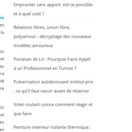
Emprunter sans apport: est-ce possible
et à quel coût ?
ie
ues
Relations libres, union libre,
 la
polyamour : décryptage des nouveaux
modèles amoureux
on
et
Punaises de Lit : Pourquoi Faire Appel
au
à un Professionnel en Tunisie ?
ara
ité
Pulverisation autobronzant institut prix
re
: ce qu’il faut savoir avant de réserver
Volet roulant coince comment réagir et
in
que faire
et
ces
Peinture interieur isolante thermique :
es