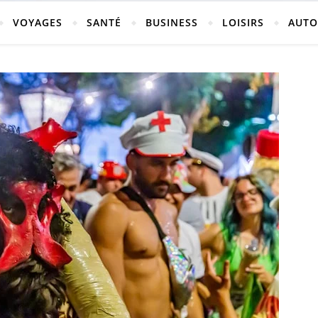
vosges
VOYAGES
SANTÉ
BUSINESS
LOISIRS
AUTO
ch-neufchateau.fr