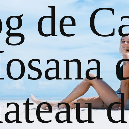
og de Ca
osana 
ateau d