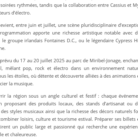
irées rythmées, tandis que la collaboration entre Cassius et M
urs d’électro.
evient, entre juin et juillet, une scène pluridisciplinaire d’except
programmation apporte une richesse artistique notable avec d
e groupe irlandais Fontaines D.C., ou le légendaire Cypress Hil
ne.
prévu du 17 au 20 juillet 2025 au parc de Miribel-Jonage, enchan
l, mêlant pop, rock et électro dans un environnement natur
s les étoiles, où détente et découverte alliées à des animations
cier la musique.
vrir la région sous un angle culturel et festif : chaque événeme
n proposant des produits locaux, des stands d’artisanat ou d
é des styles musicaux ainsi que la richesse des décors naturels f
mbiner loisirs, culture et tourisme estival. Préparer ses billets
tirent un public large et passionné qui recherche une expérien
le et chaleureuse.