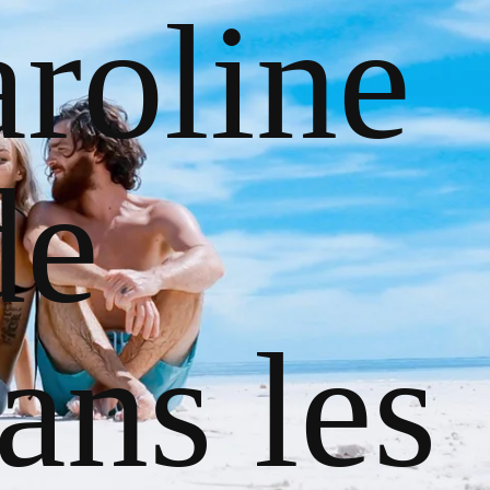
roline
de
ans les