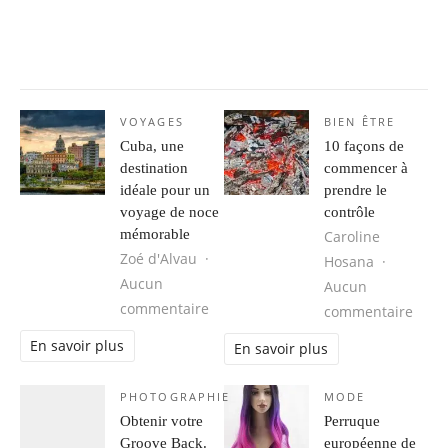
VOYAGES
BIEN ÊTRE
Cuba, une
10 façons de
destination
commencer à
idéale pour un
prendre le
voyage de noce
contrôle
mémorable
Caroline
Zoé d'Alvau
Hosana
Aucun
Aucun
sur Cuba, une destination idéale 
commentaire
sur 1
commentaire
En savoir plus
En savoir plus
PHOTOGRAPHIE
MODE
Obtenir votre
Perruque
Groove Back.
européenne de