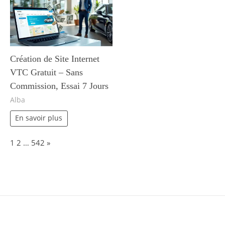
Création de Site Internet
VTC Gratuit – Sans
Commission, Essai 7 Jours
Alba
En savoir plus
Page:
Next
1
2
…
542
»