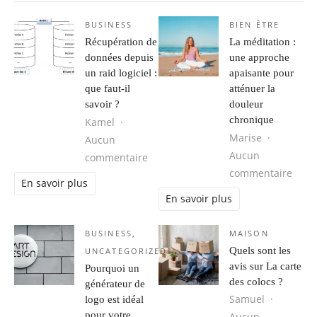
BUSINESS
BIEN ÊTRE
Récupération de
La méditation :
données depuis
une approche
un raid logiciel :
apaisante pour
que faut-il
atténuer la
savoir ?
douleur
chronique
Kamel
Marise
Aucun
Aucun
sur Récupération de données depuis u
commentaire
sur L
commentaire
En savoir plus
En savoir plus
BUSINESS
,
MAISON
Quels sont les
UNCATEGORIZED
avis sur La carte
Pourquoi un
des colocs ?
générateur de
Samuel
logo est idéal
pour votre