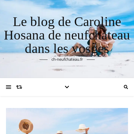
Le blog de Caroline
Hosana de neufchateau
dans les vosges
ch-neufchateau.fr