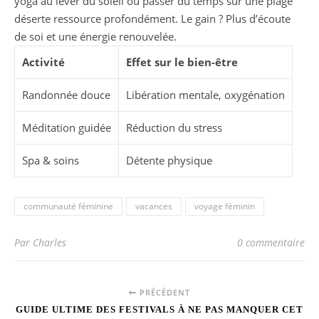
yoga au lever du soleil ou passer du temps sur une plage
déserte ressource profondément. Le gain ? Plus d’écoute
de soi et une énergie renouvelée.
Activité
Effet sur le bien-être
Randonnée douce
Libération mentale, oxygénation
Méditation guidée
Réduction du stress
Spa & soins
Détente physique
communauté féminine
vacances
voyage féminin
Par Charles
0 commentaire
PRÉCÉDENT
GUIDE ULTIME DES FESTIVALS À NE PAS MANQUER CET