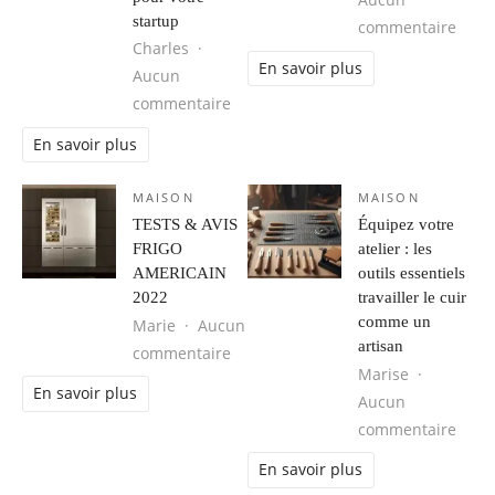
Aucun
startup
sur Q
commentaire
Charles
En savoir plus
Aucun
sur Pourquoi un générateur de logo 
commentaire
En savoir plus
MAISON
MAISON
TESTS & AVIS
Équipez votre
FRIGO
atelier : les
AMERICAIN
outils essentiels
2022
travailler le cuir
comme un
Marie
Aucun
artisan
sur TESTS & AVIS FRIGO AMERICAIN
commentaire
Marise
En savoir plus
Aucun
sur É
commentaire
En savoir plus