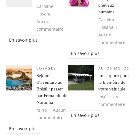
cheveux
Caroline
humains.
Hosana
Caroline
Aucun
Hosana
sur Obtenir votre Groove Back.
commentaire
Aucun
En savoir plus
sur 
commentaire
En savoir plus
VOYAGES
AUTOS MOTOS
Séjour
Le carport: pour
d’aventure au
le bien-être de
Brésil : passer
votre véhicule.
par Fernando de
José
Un
Noronha
sur L
commentaire
Mino
Aucun
En savoir plus
sur Séjour d’aventure au Brésil : 
commentaire
En savoir plus