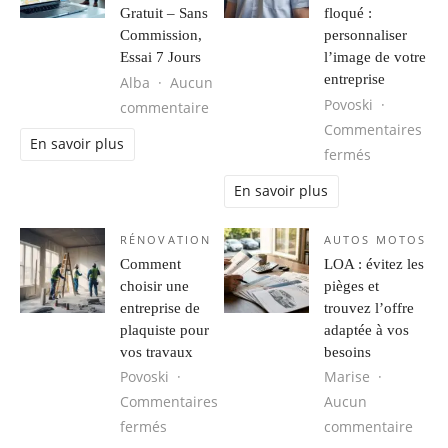
Gratuit – Sans
floqué :
Commission,
personnaliser
Essai 7 Jours
l’image de votre
entreprise
Alba
Aucun
Povoski
sur Création de Site Internet VTC G
commentaire
Commentaires
En savoir plus
sur Vetemen
fermés
En savoir plus
RÉNOVATION
AUTOS MOTOS
Comment
LOA : évitez les
choisir une
pièges et
entreprise de
trouvez l’offre
plaquiste pour
adaptée à vos
vos travaux
besoins
Povoski
Marise
Commentaires
Aucun
sur Comment choisir une entreprise de pl
sur L
fermés
commentaire