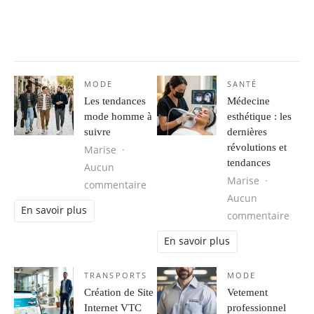
MODE
SANTÉ
Les tendances
Médecine
mode homme à
esthétique : les
suivre
dernières
révolutions et
Marise
tendances
Aucun
Marise
sur Les tendances mode homme à s
commentaire
Aucun
En savoir plus
sur M
commentaire
En savoir plus
TRANSPORTS
MODE
Création de Site
Vetement
Internet VTC
professionnel