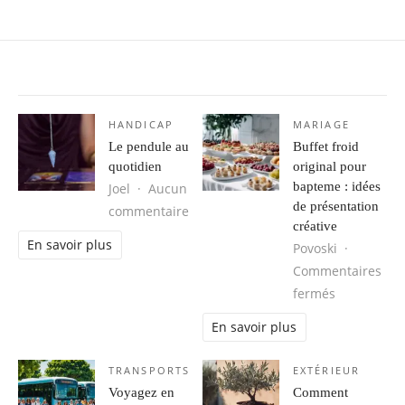
HANDICAP
MARIAGE
Le pendule au
Buffet froid
quotidien
original pour
bapteme : idées
Joel
Aucun
de présentation
sur Le pendule au quotidien
commentaire
créative
En savoir plus
Povoski
Commentaires
sur Buffet 
fermés
En savoir plus
TRANSPORTS
EXTÉRIEUR
Voyagez en
Comment