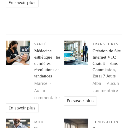
En savoir plus
SANTÉ
TRANSPORTS
Médecine
Création de Site
esthétique : les
Internet VTC
dernières
Gratuit – Sans
révolutions et
Commission,
tendances
Essai 7 Jours
Marise
Alba
Aucun
sur C
Aucun
commentaire
sur Médecine esthétique : les derni
commentaire
En savoir plus
En savoir plus
MODE
RÉNOVATION