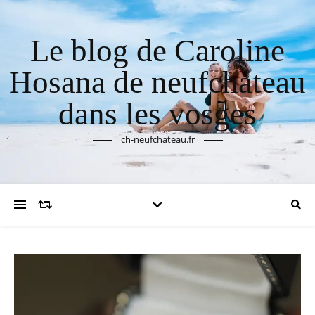
Le blog de Caroline
Hosana de neufchateau
dans les vosges
ch-neufchateau.fr