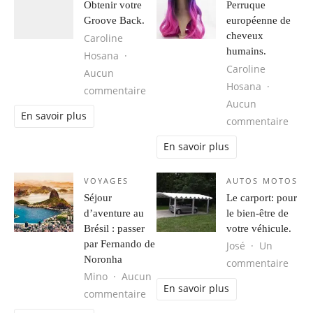
Obtenir votre
Perruque
Groove Back.
européenne de
cheveux
Caroline
humains.
Hosana
Caroline
Aucun
Hosana
sur Obtenir votre Groove Back.
commentaire
Aucun
En savoir plus
sur 
commentaire
En savoir plus
VOYAGES
AUTOS MOTOS
Séjour
Le carport: pour
d’aventure au
le bien-être de
Brésil : passer
votre véhicule.
par Fernando de
José
Un
Noronha
sur L
commentaire
Mino
Aucun
En savoir plus
sur Séjour d’aventure au Brésil : 
commentaire