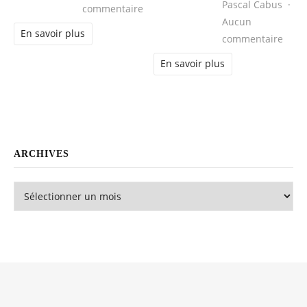
Pascal Cabus
sur LOA : évitez les pièges et trouve
commentaire
Aucun
En savoir plus
sur P
commentaire
En savoir plus
ARCHIVES
Archives