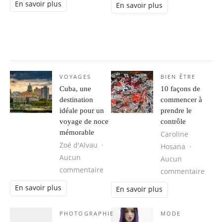
En savoir plus
En savoir plus
VOYAGES
BIEN ÊTRE
Cuba, une
10 façons de
destination
commencer à
idéale pour un
prendre le
voyage de noce
contrôle
mémorable
Caroline
Zoé d'Alvau
Hosana
Aucun
Aucun
sur Cuba, une destination idéale 
commentaire
sur 1
commentaire
En savoir plus
En savoir plus
PHOTOGRAPHIE
MODE