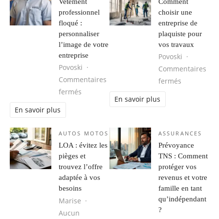
Vetement
Comment
professionnel
choisir une
floqué :
entreprise de
personnaliser
plaquiste pour
l’image de votre
vos travaux
entreprise
Povoski
Povoski
Commentaires
Commentaires
sur Comment
fermés
sur Vetement professionnel floqué : perso
fermés
En savoir plus
En savoir plus
AUTOS MOTOS
ASSURANCES
LOA : évitez les
Prévoyance
pièges et
TNS : Comment
trouvez l’offre
protéger vos
adaptée à vos
revenus et votre
besoins
famille en tant
qu’indépendant
Marise
?
Aucun