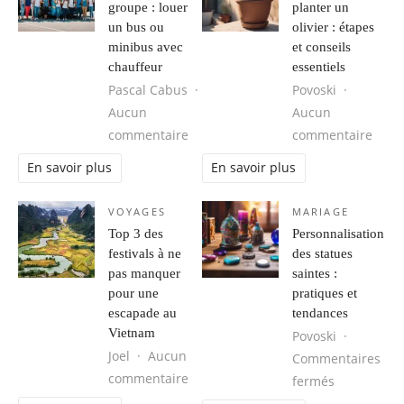
groupe : louer
planter un
un bus ou
olivier : étapes
minibus avec
et conseils
chauffeur
essentiels
Pascal Cabus
Povoski
Aucun
Aucun
sur Voyagez en groupe : louer un b
sur C
commentaire
commentaire
En savoir plus
En savoir plus
VOYAGES
MARIAGE
Top 3 des
Personnalisation
festivals à ne
des statues
pas manquer
saintes :
pour une
pratiques et
escapade au
tendances
Vietnam
Povoski
Joel
Aucun
Commentaires
sur Top 3 des festivals à ne pas 
commentaire
sur Personn
fermés