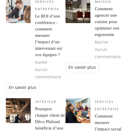
SERVICES
MAISON
Comment
ENTREPRISE
agencer une
Le ROI d’une
cuisine pour
conférence :
optimiser son
comment
ergonomie
mesurer
Marise
l’impact d’un
intervenant sur
Aucun
vos équipes ?
sur 
commentaire
Kamel
En savoir plus
Aucun
sur Le ROI d’une conférence : comm
commentaire
En savoir plus
INTÉRIEUR
SERVICES
Pourquoi
ENTREPRISE
chaque client de
Comment
Déco Plafond
mesurer
bénéficie d’une
l’impact social