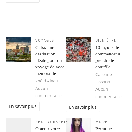
VOYAGES
BIEN ÊTRE
Cuba, une
10 façons de
destination
commencer à
idéale pour un
prendre le
voyage de noce
contrôle
mémorable
Caroline
Zoé d'Alvau
Hosana
Aucun
Aucun
sur Cuba, une destination idéale 
commentaire
sur 1
commentaire
En savoir plus
En savoir plus
PHOTOGRAPHIE
MODE
Obtenir votre
Perruque