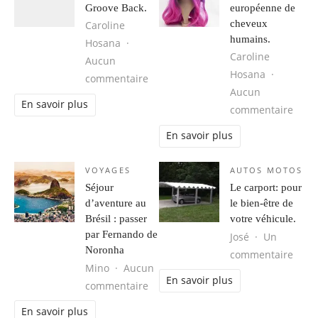
Groove Back.
européenne de
cheveux
Caroline
humains.
Hosana
Caroline
Aucun
Hosana
sur Obtenir votre Groove Back.
commentaire
Aucun
En savoir plus
sur 
commentaire
En savoir plus
VOYAGES
AUTOS MOTOS
Séjour
Le carport: pour
d’aventure au
le bien-être de
Brésil : passer
votre véhicule.
par Fernando de
José
Un
Noronha
sur L
commentaire
Mino
Aucun
En savoir plus
sur Séjour d’aventure au Brésil : 
commentaire
En savoir plus