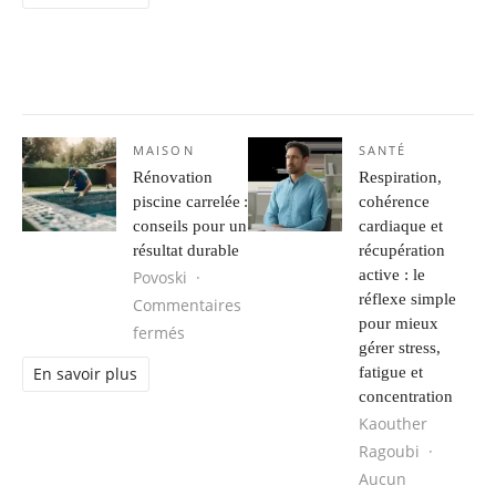
MAISON
SANTÉ
Rénovation
Respiration,
piscine carrelée :
cohérence
conseils pour un
cardiaque et
résultat durable
récupération
active : le
Povoski
réflexe simple
Commentaires
pour mieux
sur Rénovation piscine carrelée : conseils
fermés
gérer stress,
fatigue et
En savoir plus
concentration
Kaouther
Ragoubi
Aucun