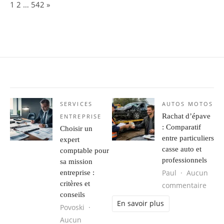
Page:
Next
1
2
…
542
»
SERVICES
AUTOS MOTOS
Rachat d’épave
ENTREPRISE
: Comparatif
Choisir un
entre particuliers
expert
casse auto et
comptable pour
professionnels
sa mission
Paul
Aucun
entreprise :
critères et
sur R
commentaire
conseils
En savoir plus
Povoski
Aucun