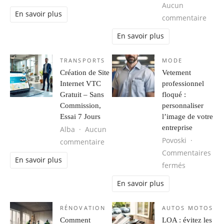
Aucun
En savoir plus
sur M
commentaire
En savoir plus
TRANSPORTS
MODE
Création de Site
Vetement
Internet VTC
professionnel
Gratuit – Sans
floqué :
Commission,
personnaliser
Essai 7 Jours
l’image de votre
entreprise
Alba
Aucun
Povoski
sur Création de Site Internet VTC G
commentaire
Commentaires
En savoir plus
sur Vetemen
fermés
En savoir plus
RÉNOVATION
AUTOS MOTOS
Comment
LOA : évitez les