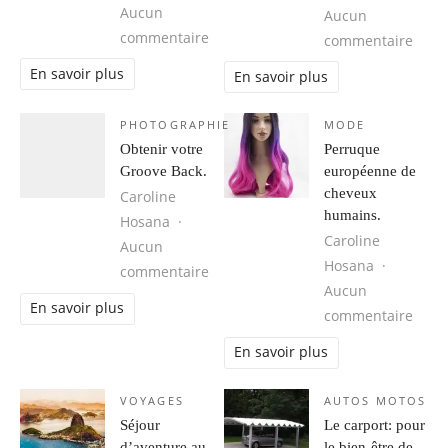
Aucun
Aucun
sur Cuba, une destination idéale 
commentaire
sur 1
commentaire
En savoir plus
En savoir plus
PHOTOGRAPHIE
MODE
Obtenir votre
Perruque
Groove Back.
européenne de
cheveux
Caroline
humains.
Hosana
Caroline
Aucun
Hosana
sur Obtenir votre Groove Back.
commentaire
Aucun
En savoir plus
sur 
commentaire
En savoir plus
VOYAGES
AUTOS MOTOS
Séjour
Le carport: pour
d’aventure au
le bien-être de