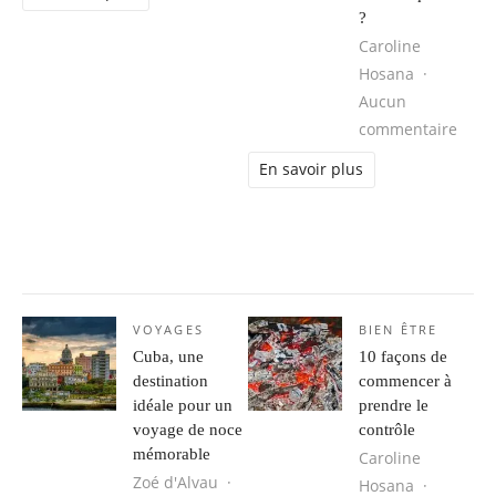
?
Caroline
Hosana
Aucun
sur C
commentaire
En savoir plus
VOYAGES
BIEN ÊTRE
Cuba, une
10 façons de
destination
commencer à
idéale pour un
prendre le
voyage de noce
contrôle
mémorable
Caroline
Zoé d'Alvau
Hosana