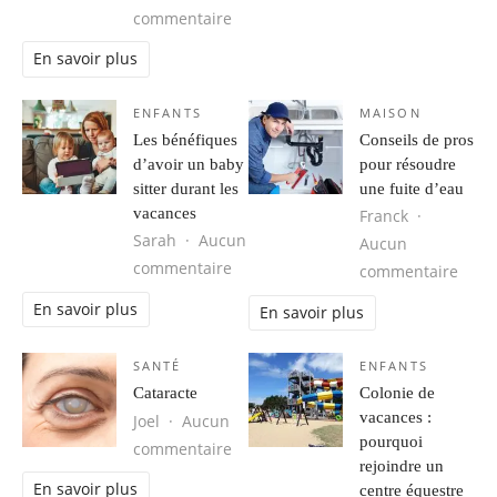
sur Choisir un expert comptable pour
commentaire
En savoir plus
ENFANTS
MAISON
Les bénéfiques
Conseils de pros
d’avoir un baby
pour résoudre
sitter durant les
une fuite d’eau
vacances
Franck
Sarah
Aucun
Aucun
sur Les bénéfiques d’avoir un baby 
commentaire
sur C
commentaire
En savoir plus
En savoir plus
SANTÉ
ENFANTS
Cataracte
Colonie de
vacances :
Joel
Aucun
pourquoi
sur Cataracte
commentaire
rejoindre un
En savoir plus
centre équestre