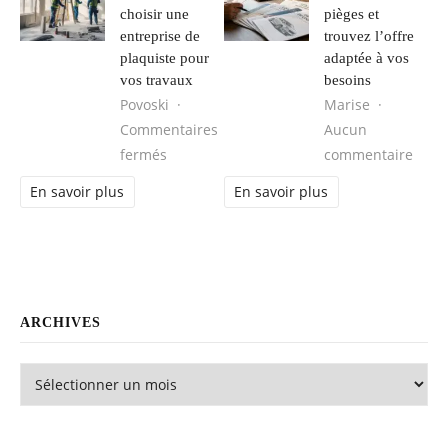
choisir une
pièges et
entreprise de
trouvez l’offre
plaquiste pour
adaptée à vos
vos travaux
besoins
Povoski
Marise
Commentaires
Aucun
sur Comment choisir une entreprise de pl
sur L
fermés
commentaire
En savoir plus
En savoir plus
ARCHIVES
Archives