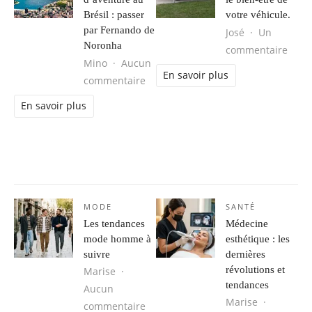
Brésil : passer
votre véhicule.
par Fernando de
José
Un
Noronha
sur L
commentaire
Mino
Aucun
En savoir plus
sur Séjour d’aventure au Brésil : 
commentaire
En savoir plus
MODE
SANTÉ
Les tendances
Médecine
mode homme à
esthétique : les
suivre
dernières
révolutions et
Marise
tendances
Aucun
Marise
sur Les tendances mode homme à s
commentaire