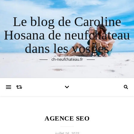
Le blog de Caroline
Hosana de neufchateau
dans les vosges
ch-neufchateau.fr
AGENCE SEO
juillet 16, 2025