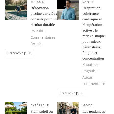
MAISON
SANTÉ
Rénovation
Respiration,
piscine carrelée :
cohérence
conseils pour un
cardiaque et
résultat durable
récupération
active : le
Povoski
réflexe simple
Commentaires
pour mieux
sur Rénovation piscine carrelée : conseils
fermés
gérer stress,
fatigue et
En savoir plus
concentration
Kaouther
Ragoubi
Aucun
sur R
commentaire
En savoir plus
EXTÉRIEUR
MODE
Plein soleil ou
Les tendances