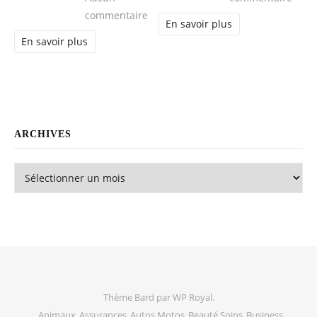
sur Médecine esthétique : les derni
commentaire
En savoir plus
En savoir plus
ARCHIVES
Archives
Thème Bard par
WP Royal
.
Animaux
Assurances
Autos Motos
Beauté Soins
Business