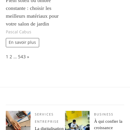
Plein soleil ou ombre
constante : choisir les
meilleurs matériaux pour
votre salon de jardin
Pascal Cabus
En savoir plus
Page:
Next
1
2
…
543
»
SERVICES
BUSINESS
À qui confier la
ENTREPRISE
croissance
La digitalisation