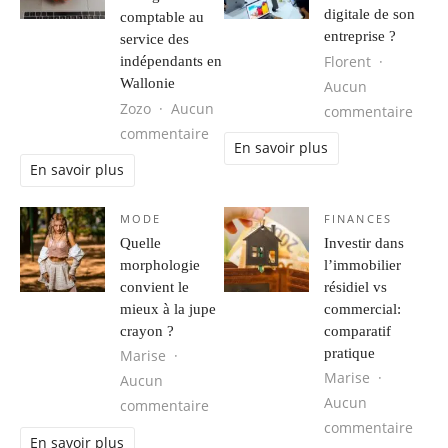
digitale de son
comptable au
entreprise ?
service des
Florent
indépendants en
Wallonie
Aucun
Zozo
Aucun
sur À
commentaire
sur La digitalisation comptable au
commentaire
En savoir plus
En savoir plus
MODE
FINANCES
Quelle
Investir dans
morphologie
l’immobilier
convient le
résidiel vs
mieux à la jupe
commercial:
crayon ?
comparatif
pratique
Marise
Marise
Aucun
Aucun
sur Quelle morphologie convient le 
commentaire
sur I
commentaire
En savoir plus