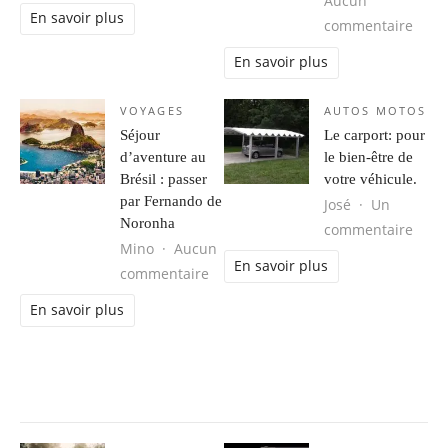
Aucun
En savoir plus
sur 
commentaire
En savoir plus
VOYAGES
AUTOS MOTOS
Séjour
Le carport: pour
d’aventure au
le bien-être de
Brésil : passer
votre véhicule.
par Fernando de
José
Un
Noronha
sur L
commentaire
Mino
Aucun
En savoir plus
sur Séjour d’aventure au Brésil : 
commentaire
En savoir plus