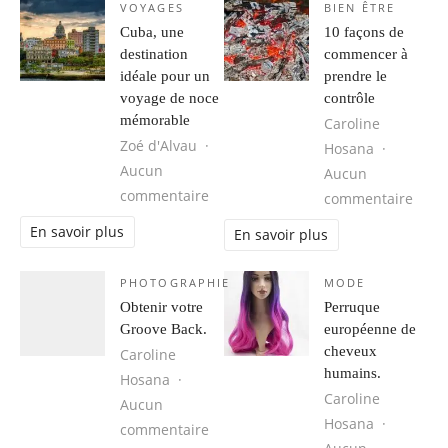
VOYAGES
BIEN ÊTRE
Cuba, une
10 façons de
destination
commencer à
idéale pour un
prendre le
voyage de noce
contrôle
mémorable
Caroline
Zoé d'Alvau
Hosana
Aucun
Aucun
sur Cuba, une destination idéale 
commentaire
sur 1
commentaire
En savoir plus
En savoir plus
PHOTOGRAPHIE
MODE
Obtenir votre
Perruque
Groove Back.
européenne de
cheveux
Caroline
humains.
Hosana
Caroline
Aucun
Hosana
sur Obtenir votre Groove Back.
commentaire