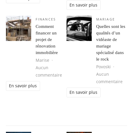
En savoir plus
FINANCES
MARIAGE
Comment
Quelles sont les
financer un
qualités d’un
projet de
vidéaste de
rénovation
mariage
immobilière
spécialisé dans
le rock
Marise
Povoski
Aucun
Aucun
sur Comment financer un projet de
commentaire
sur Q
commentaire
En savoir plus
En savoir plus