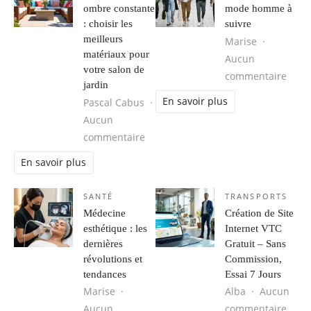
ombre constante
mode homme à
: choisir les
suivre
meilleurs
Marise
matériaux pour
Aucun
votre salon de
sur 
commentaire
jardin
En savoir plus
Pascal Cabus
Aucun
sur Plein soleil ou ombre constante 
commentaire
En savoir plus
SANTÉ
TRANSPORTS
Médecine
Création de Site
esthétique : les
Internet VTC
dernières
Gratuit – Sans
révolutions et
Commission,
tendances
Essai 7 Jours
Marise
Alba
Aucun
sur C
Aucun
commentaire