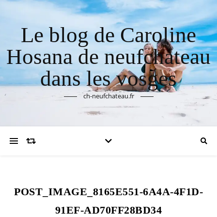
Le blog de Caroline
Hosana de neufchateau
dans les vosges
ch-neufchateau.fr
POST_IMAGE_8165E551-6A4A-4F1D-
91EF-AD70FF28BD34