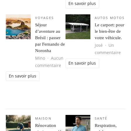
En savoir plus
VOYAGES
AUTOS MOTOS
Séjour
Le carport: pour
d’aventure au
le bien-être de
Brésil : passer
votre véhicule.
par Fernando de
José
Un
Noronha
sur L
commentaire
Mino
Aucun
En savoir plus
sur Séjour d’aventure au Brésil : 
commentaire
En savoir plus
MAISON
SANTÉ
Rénovation
Respiration,