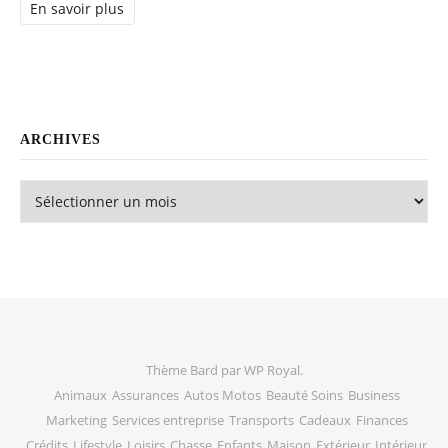
En savoir plus
ARCHIVES
Archives
Thème Bard par
WP Royal
.
Animaux
Assurances
Autos Motos
Beauté Soins
Business
Marketing
Services entreprise
Transports
Cadeaux
Finances
Crédits
Lifestyle
Loisirs
Chasse
Enfants
Maison
Extérieur
Intérieur