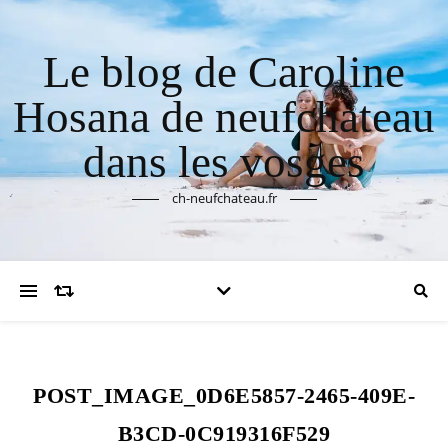
Le blog de Caroline
Hosana de neufchateau
dans les vosges
ch-neufchateau.fr
POST_IMAGE_0D6E5857-2465-409E-
B3CD-0C919316F529