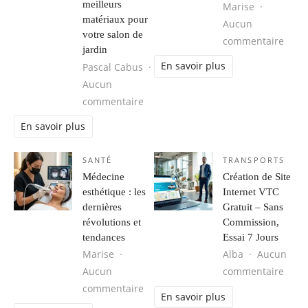
meilleurs
Marise
matériaux pour
Aucun
votre salon de
sur 
commentaire
jardin
En savoir plus
Pascal Cabus
Aucun
sur Plein soleil ou ombre constante 
commentaire
En savoir plus
SANTÉ
TRANSPORTS
Médecine
Création de Site
esthétique : les
Internet VTC
dernières
Gratuit – Sans
révolutions et
Commission,
tendances
Essai 7 Jours
Marise
Alba
Aucun
sur C
Aucun
commentaire
sur Médecine esthétique : les derni
commentaire
En savoir plus