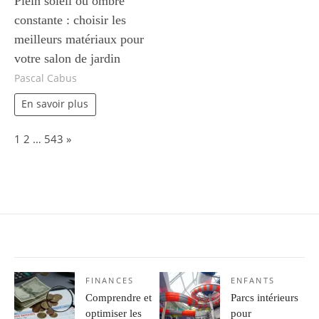
Plein soleil ou ombre
constante : choisir les
meilleurs matériaux pour
votre salon de jardin
Pascal Cabus
En savoir plus
Page:
Next
1
2
…
543
»
FINANCES
ENFANTS
Comprendre et
Parcs intérieurs
optimiser les
pour