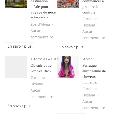
destination
commencer à
idéale pour un
prendre le
voyage de noce
contrôle
mémorable
Caroline
Zoé d'Alvau
Hosana
Aucun
Aucun
sur Cuba, une destination idéale 
commentaire
sur 1
commentaire
En savoir plus
En savoir plus
PHOTOGRAPHIE
MODE
Obtenir votre
Perruque
Groove Back.
européenne de
cheveux
Caroline
humains.
Hosana
Caroline
Aucun
Hosana
sur Obtenir votre Groove Back.
commentaire
Aucun
En savoir plus
sur 
commentaire