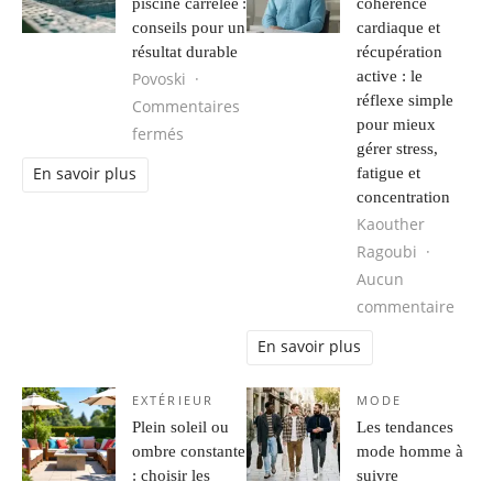
piscine carrelée :
cohérence
conseils pour un
cardiaque et
résultat durable
récupération
active : le
Povoski
réflexe simple
Commentaires
pour mieux
sur Rénovation piscine carrelée : conseils
fermés
gérer stress,
fatigue et
En savoir plus
concentration
Kaouther
Ragoubi
Aucun
sur R
commentaire
En savoir plus
EXTÉRIEUR
MODE
Plein soleil ou
Les tendances
ombre constante
mode homme à
: choisir les
suivre