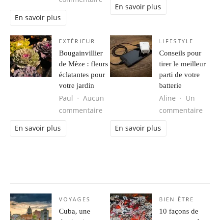
En savoir plus
En savoir plus
EXTÉRIEUR
LIFESTYLE
Bougainvillier
Conseils pour
de Mèze : fleurs
tirer le meilleur
éclatantes pour
parti de votre
votre jardin
batterie
Paul
Aucun
Aline
Un
sur Bougainvillier de Mèze : fleurs 
sur C
commentaire
commentaire
En savoir plus
En savoir plus
VOYAGES
BIEN ÊTRE
Cuba, une
10 façons de