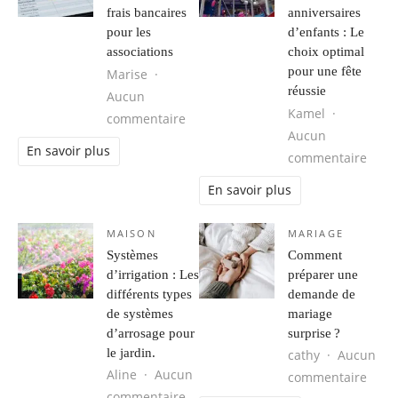
frais bancaires
anniversaires
pour les
d’enfants : Le
associations
choix optimal
pour une fête
Marise
réussie
Aucun
Kamel
sur Comprendre et optimiser les fra
commentaire
Aucun
En savoir plus
sur P
commentaire
En savoir plus
MAISON
MARIAGE
Systèmes
Comment
d’irrigation : Les
préparer une
différents types
demande de
de systèmes
mariage
d’arrosage pour
surprise ?
le jardin.
cathy
Aucun
Aline
Aucun
sur 
commentaire
sur Systèmes d’irrigation : Les diff
commentaire