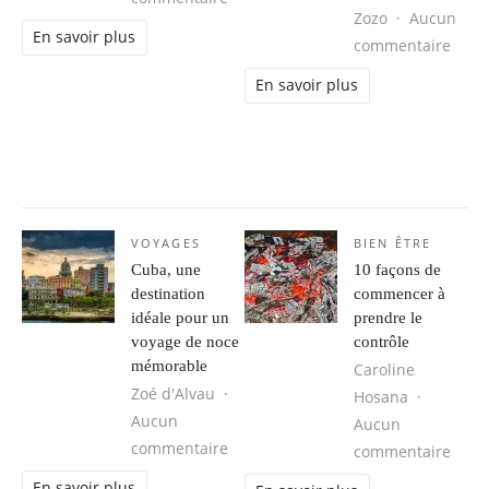
Zozo
Aucun
En savoir plus
sur D
commentaire
En savoir plus
VOYAGES
BIEN ÊTRE
Cuba, une
10 façons de
destination
commencer à
idéale pour un
prendre le
voyage de noce
contrôle
mémorable
Caroline
Zoé d'Alvau
Hosana
Aucun
Aucun
sur Cuba, une destination idéale 
commentaire
sur 1
commentaire
En savoir plus