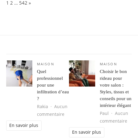
Page:
Next
1
2
…
542
»
MAISON
MAISON
Quel
Choisir le bon
professionnel
rideau pour
pour une
votre salon :
infiltration d’eau
Styles, tissus et
?
conseils pour un
intérieur élégant
Rakia
Aucun
Paul
Aucun
sur Quel professionnel pour une infi
commentaire
sur C
commentaire
En savoir plus
En savoir plus