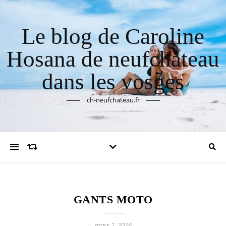
Le blog de Caroline
Hosana de neufchateau
dans les vosges
ch-neufchateau.fr
GANTS MOTO
mars 2, 2026