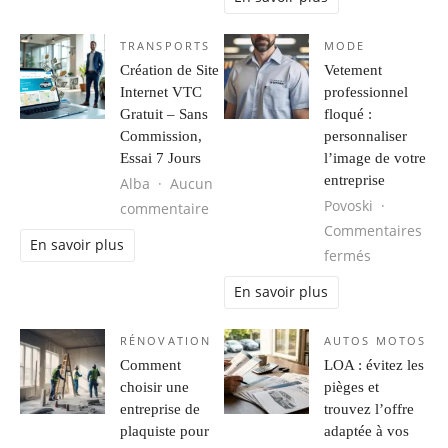
TRANSPORTS
MODE
Création de Site
Vetement
Internet VTC
professionnel
Gratuit – Sans
floqué :
Commission,
personnaliser
Essai 7 Jours
l’image de votre
entreprise
Alba
Aucun
Povoski
sur Création de Site Internet VTC G
commentaire
Commentaires
En savoir plus
sur Vetemen
fermés
En savoir plus
RÉNOVATION
AUTOS MOTOS
Comment
LOA : évitez les
choisir une
pièges et
entreprise de
trouvez l’offre
plaquiste pour
adaptée à vos