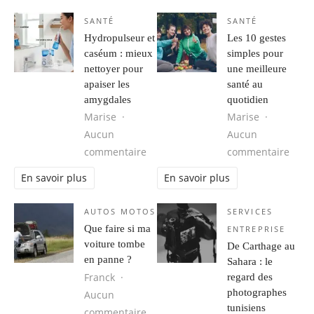
SANTÉ
SANTÉ
Hydropulseur et
Les 10 gestes
caséum : mieux
simples pour
nettoyer pour
une meilleure
apaiser les
santé au
amygdales
quotidien
Marise
Marise
Aucun
Aucun
sur Hydropulseur et caséum : mieux
sur L
commentaire
commentaire
En savoir plus
En savoir plus
AUTOS MOTOS
SERVICES
Que faire si ma
ENTREPRISE
voiture tombe
De Carthage au
en panne ?
Sahara : le
Franck
regard des
photographes
Aucun
tunisiens
sur Que faire si ma voiture tombe 
commentaire