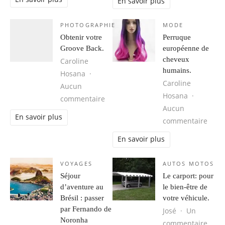
En savoir plus
PHOTOGRAPHIE
MODE
Obtenir votre
Perruque
Groove Back.
européenne de
cheveux
Caroline
humains.
Hosana
Caroline
Aucun
Hosana
sur Obtenir votre Groove Back.
commentaire
Aucun
En savoir plus
sur 
commentaire
En savoir plus
VOYAGES
AUTOS MOTOS
Séjour
Le carport: pour
d’aventure au
le bien-être de
Brésil : passer
votre véhicule.
par Fernando de
José
Un
Noronha
sur L
commentaire