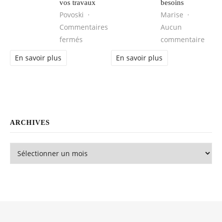
vos travaux
besoins
Povoski
Marise
Commentaires
Aucun
sur Comment choisir une entreprise de pl
sur L
fermés
commentaire
En savoir plus
En savoir plus
ARCHIVES
Archives