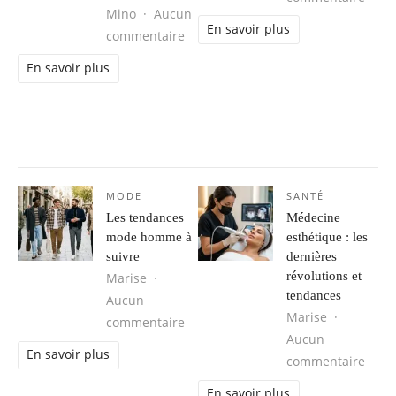
Mino
Aucun
En savoir plus
sur Séjour d’aventure au Brésil : 
commentaire
En savoir plus
MODE
SANTÉ
Les tendances
Médecine
mode homme à
esthétique : les
suivre
dernières
révolutions et
Marise
tendances
Aucun
Marise
sur Les tendances mode homme à s
commentaire
Aucun
En savoir plus
sur M
commentaire
En savoir plus