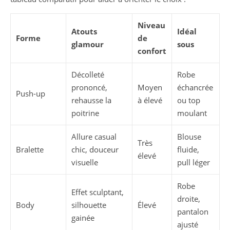
Niveau
Atouts
Idéal
Forme
de
glamour
sous
confort
Décolleté
Robe
prononcé,
Moyen
échancrée
Push-up
rehausse la
à élevé
ou top
poitrine
moulant
Allure casual
Blouse
Très
Bralette
chic, douceur
fluide,
élevé
visuelle
pull léger
Robe
Effet sculptant,
droite,
Body
silhouette
Élevé
pantalon
gainée
ajusté