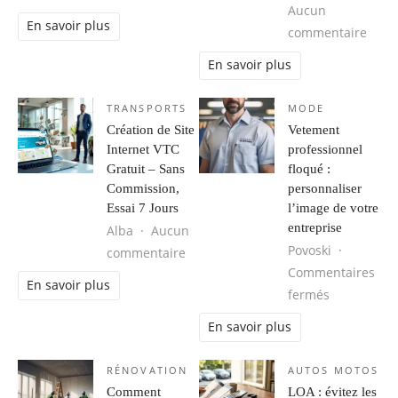
Aucun
En savoir plus
sur M
commentaire
En savoir plus
TRANSPORTS
MODE
Création de Site
Vetement
Internet VTC
professionnel
Gratuit – Sans
floqué :
Commission,
personnaliser
Essai 7 Jours
l’image de votre
entreprise
Alba
Aucun
Povoski
sur Création de Site Internet VTC G
commentaire
Commentaires
En savoir plus
sur Vetemen
fermés
En savoir plus
RÉNOVATION
AUTOS MOTOS
Comment
LOA : évitez les