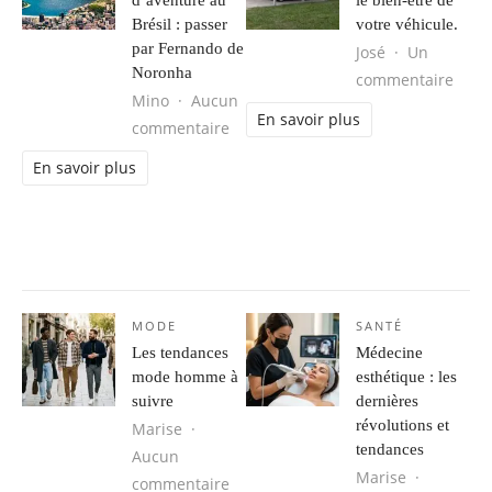
Brésil : passer
votre véhicule.
par Fernando de
José
Un
Noronha
sur L
commentaire
Mino
Aucun
En savoir plus
sur Séjour d’aventure au Brésil : 
commentaire
En savoir plus
MODE
SANTÉ
Les tendances
Médecine
mode homme à
esthétique : les
suivre
dernières
révolutions et
Marise
tendances
Aucun
Marise
sur Les tendances mode homme à s
commentaire