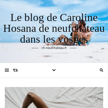
Le blog de Caroline
Hosana de neufchateau
dans les vosges
ch-neufchateau.fr