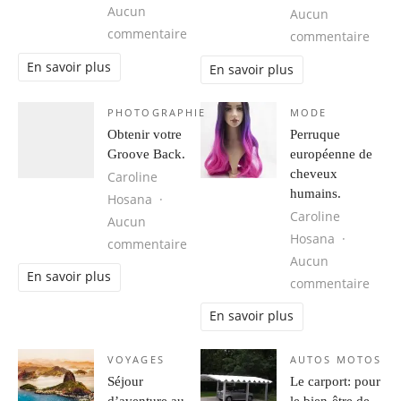
Aucun
Aucun
sur Cuba, une destination idéale 
commentaire
sur 1
commentaire
En savoir plus
En savoir plus
PHOTOGRAPHIE
MODE
Obtenir votre
Perruque
Groove Back.
européenne de
cheveux
Caroline
humains.
Hosana
Caroline
Aucun
Hosana
sur Obtenir votre Groove Back.
commentaire
Aucun
En savoir plus
sur 
commentaire
En savoir plus
VOYAGES
AUTOS MOTOS
Séjour
Le carport: pour
d’aventure au
le bien-être de