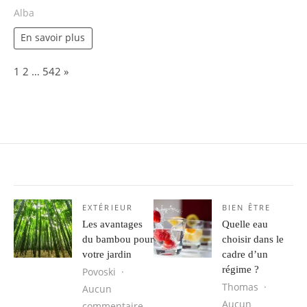
Alba
En savoir plus
Page:
Next
1
2
…
542
»
EXTÉRIEUR
BIEN ÊTRE
Les avantages
Quelle eau
du bambou pour
choisir dans le
votre jardin
cadre d’un
régime ?
Povoski
Thomas
Aucun
Aucun
sur Les avantages du bambou pour 
commentaire