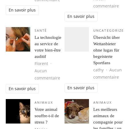
sur Q
commentaire
En savoir plus
En savoir plus
SANTÉ
UNCATEGORIZED
La technologie
Übersicht über
au service de
Wettanbieter
votre bien-être
ohne lugas für
auditif
begeisterte
Sportfans
Florent
cathy
Aucun
Aucun
sur Ü
commentaire
sur La technologie au service de vot
commentaire
En savoir plus
En savoir plus
ANIMAUX
ANIMAUX
Votre animal
Les meilleurs
souffre-t-il de
animaux de
stress ?
compagnie pour
les familles : un