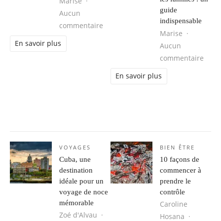
Marise
guide
Aucun
indispensable
sur Votre animal souffre-t-il de stre
commentaire
Marise
En savoir plus
Aucun
sur L
commentaire
En savoir plus
VOYAGES
BIEN ÊTRE
Cuba, une
10 façons de
destination
commencer à
idéale pour un
prendre le
voyage de noce
contrôle
mémorable
Caroline
Zoé d'Alvau
Hosana