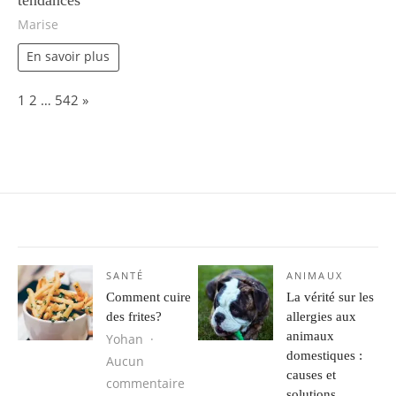
Marise
En savoir plus
Page:
Next
1
2
…
542
»
SANTÉ
ANIMAUX
Comment cuire
La vérité sur les
des frites?
allergies aux
animaux
Yohan
domestiques :
Aucun
causes et
sur Comment cuire des frites?
commentaire
solutions