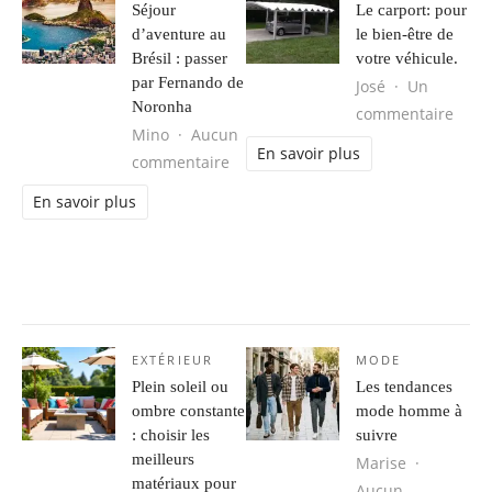
Séjour
Le carport: pour
d’aventure au
le bien-être de
Brésil : passer
votre véhicule.
par Fernando de
José
Un
Noronha
sur L
commentaire
Mino
Aucun
En savoir plus
sur Séjour d’aventure au Brésil : 
commentaire
En savoir plus
EXTÉRIEUR
MODE
Plein soleil ou
Les tendances
ombre constante
mode homme à
: choisir les
suivre
meilleurs
Marise
matériaux pour
Aucun