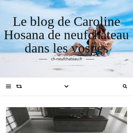
Le blog de Caroline
Hosana de neufchateau
dans les vosges
ch-neufchateau.fr