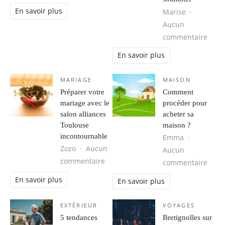
En savoir plus
Marise
Aucun
sur L
commentaire
En savoir plus
MARIAGE
MAISON
Préparer votre
Comment
mariage avec le
procéder pour
salon alliances
acheter sa
Toulouse
maison ?
incontournable
Emma
Zozo
Aucun
Aucun
sur Préparer votre mariage avec le 
commentaire
sur 
commentaire
En savoir plus
En savoir plus
EXTÉRIEUR
VOYAGES
5 tendances
Bretignolles sur