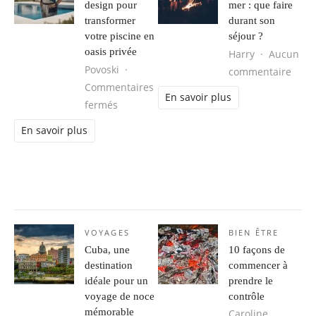
design pour
mer : que faire
transformer
durant son
votre piscine en
séjour ?
oasis privée
Harry
Aucun
Povoski
sur B
commentaire
Commentaires
En savoir plus
sur 5 tendances design pour transformer v
fermés
En savoir plus
VOYAGES
BIEN ÊTRE
Cuba, une
10 façons de
destination
commencer à
idéale pour un
prendre le
voyage de noce
contrôle
mémorable
Caroline