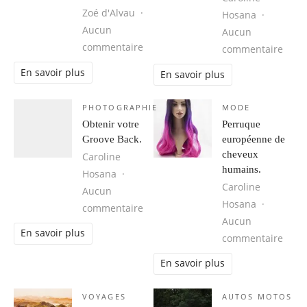
Zoé d'Alvau
Hosana
Aucun
Aucun
sur Cuba, une destination idéale 
commentaire
sur 1
commentaire
En savoir plus
En savoir plus
PHOTOGRAPHIE
MODE
Obtenir votre
Perruque
Groove Back.
européenne de
cheveux
Caroline
humains.
Hosana
Caroline
Aucun
Hosana
sur Obtenir votre Groove Back.
commentaire
Aucun
En savoir plus
sur 
commentaire
En savoir plus
VOYAGES
AUTOS MOTOS