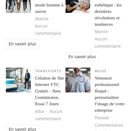
mode homme à
esthétique : les
suivre
dernières
révolutions et
Marise
tendances
Aucun
Marise
sur Les tendances mode homme à s
commentaire
Aucun
En savoir plus
sur M
commentaire
En savoir plus
TRANSPORTS
MODE
Création de Site
Vetement
Internet VTC
professionnel
Gratuit – Sans
floqué :
Commission,
personnaliser
Essai 7 Jours
l’image de votre
entreprise
Alba
Aucun
Povoski
sur Création de Site Internet VTC G
commentaire
Commentaires
En savoir plus