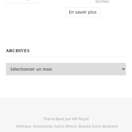
sur Vetemen
fermés
En savoir plus
ARCHIVES
Archives
Thème Bard par
WP Royal
.
Animaux
Assurances
Autos Motos
Beauté Soins
Business