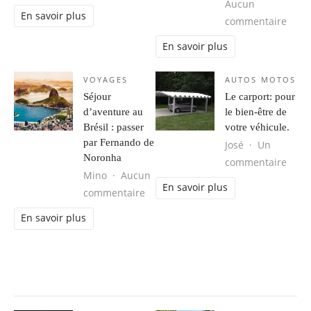
Aucun
En savoir plus
sur 
commentaire
En savoir plus
VOYAGES
AUTOS MOTOS
Séjour
Le carport: pour
d’aventure au
le bien-être de
Brésil : passer
votre véhicule.
par Fernando de
José
Un
Noronha
sur L
commentaire
Mino
Aucun
En savoir plus
sur Séjour d’aventure au Brésil : 
commentaire
En savoir plus