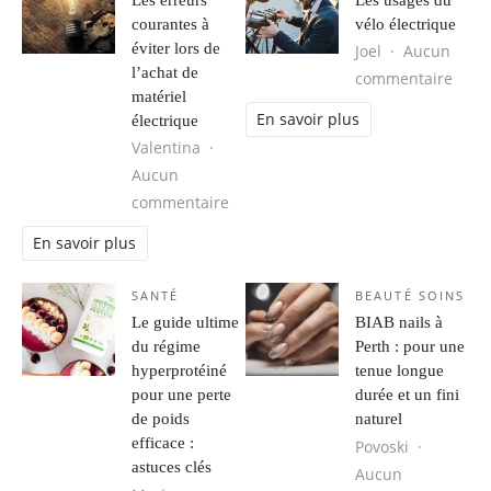
courantes à
vélo électrique
éviter lors de
Joel
Aucun
l’achat de
sur L
commentaire
matériel
En savoir plus
électrique
Valentina
Aucun
sur Les erreurs courantes à éviter l
commentaire
En savoir plus
SANTÉ
BEAUTÉ SOINS
Le guide ultime
BIAB nails à
du régime
Perth : pour une
hyperprotéiné
tenue longue
pour une perte
durée et un fini
de poids
naturel
efficace :
Povoski
astuces clés
Aucun