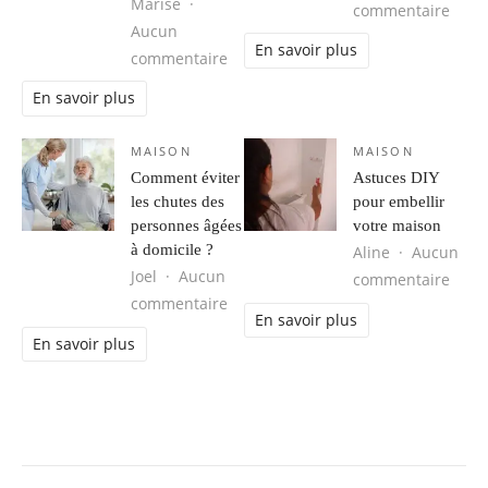
Marise
sur B
commentaire
Aucun
En savoir plus
sur Le guide ultime du régime hyper
commentaire
En savoir plus
MAISON
MAISON
Comment éviter
Astuces DIY
les chutes des
pour embellir
personnes âgées
votre maison
à domicile ?
Aline
Aucun
Joel
Aucun
sur A
commentaire
sur Comment éviter les chutes des 
commentaire
En savoir plus
En savoir plus