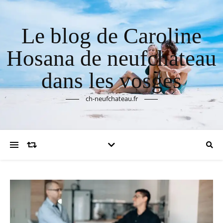
Le blog de Caroline
Hosana de neufchateau
dans les vosges
ch-neufchateau.fr