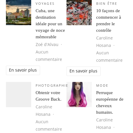
VOYAGES
BIEN ÊTRE
Cuba, une
10 façons de
destination
commencer à
idéale pour un
prendre le
voyage de noce
contrôle
mémorable
Caroline
Zoé d'Alvau
Hosana
Aucun
Aucun
sur Cuba, une destination idéale 
commentaire
sur 1
commentaire
En savoir plus
En savoir plus
PHOTOGRAPHIE
MODE
Obtenir votre
Perruque
Groove Back.
européenne de
cheveux
Caroline
humains.
Hosana
Caroline
Aucun
Hosana
sur Obtenir votre Groove Back.
commentaire