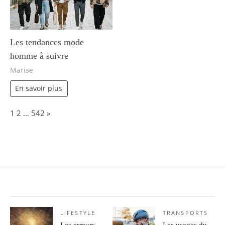
Les tendances mode
homme à suivre
Marise
En savoir plus
Page:
Next
1
2
…
542
»
LIFESTYLE
TRANSPORTS
Les erreurs
Les usages du