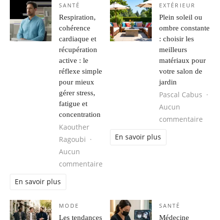
SANTÉ
EXTÉRIEUR
Respiration,
Plein soleil ou
cohérence
ombre constante
cardiaque et
: choisir les
récupération
meilleurs
active : le
matériaux pour
réflexe simple
votre salon de
pour mieux
jardin
gérer stress,
Pascal Cabus
fatigue et
Aucun
concentration
sur P
commentaire
Kaouther
En savoir plus
Ragoubi
Aucun
sur Respiration, cohérence cardiaque
commentaire
En savoir plus
MODE
SANTÉ
Les tendances
Médecine