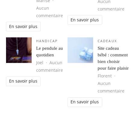
Marise
Aucun
Aucun
sur P
commentaire
sur Peinture écologique : pourquoi 
commentaire
En savoir plus
En savoir plus
HANDICAP
CADEAUX
Le pendule au
Site cadeau
quotidien
bébé : comment
bien choisir
Joel
Aucun
pour faire plaisir
sur Le pendule au quotidien
commentaire
Florent
En savoir plus
Aucun
sur S
commentaire
En savoir plus