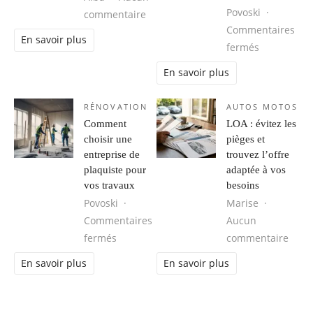
Povoski
sur Création de Site Internet VTC G
commentaire
Commentaires
En savoir plus
sur Vetemen
fermés
En savoir plus
RÉNOVATION
AUTOS MOTOS
Comment
LOA : évitez les
choisir une
pièges et
entreprise de
trouvez l’offre
plaquiste pour
adaptée à vos
vos travaux
besoins
Povoski
Marise
Commentaires
Aucun
sur Comment choisir une entreprise de pl
sur L
fermés
commentaire
En savoir plus
En savoir plus