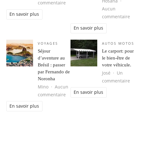
Hosana
sur Obtenir votre Groove Back.
commentaire
Aucun
En savoir plus
sur 
commentaire
En savoir plus
VOYAGES
AUTOS MOTOS
Séjour
Le carport: pour
d’aventure au
le bien-être de
Brésil : passer
votre véhicule.
par Fernando de
José
Un
Noronha
sur L
commentaire
Mino
Aucun
En savoir plus
sur Séjour d’aventure au Brésil : 
commentaire
En savoir plus