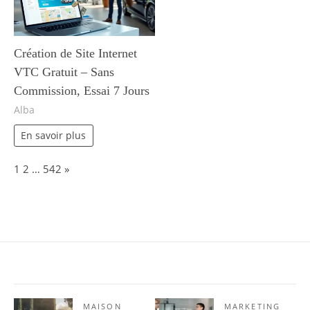
Création de Site Internet
VTC Gratuit – Sans
Commission, Essai 7 Jours
Alba
En savoir plus
Page:
Next
1
2
…
542
»
MAISON
MARKETING