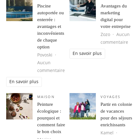
Piscine
Avantages du
autoportée ou
marketing
enterrée :
digital pour
avantages et
votre entreprise
inconvénients
Zozo
Aucun
de chaque
sur A
commentaire
option
En savoir plus
Povoski
Aucun
sur Piscine autoportée ou enterrée
commentaire
En savoir plus
MAISON
VOYAGES
Peinture
Partir en colonie
écologique :
de vacances
pourquoi et
pour des séjours
comment faire
enrichissants
le bon choix
Kamel