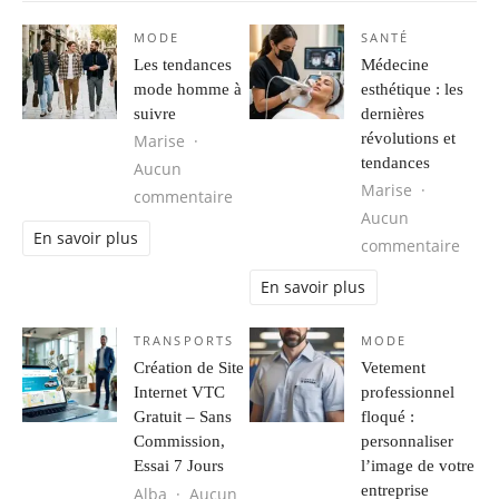
MODE
SANTÉ
Les tendances
Médecine
mode homme à
esthétique : les
suivre
dernières
révolutions et
Marise
tendances
Aucun
Marise
sur Les tendances mode homme à s
commentaire
Aucun
En savoir plus
sur M
commentaire
En savoir plus
TRANSPORTS
MODE
Création de Site
Vetement
Internet VTC
professionnel
Gratuit – Sans
floqué :
Commission,
personnaliser
Essai 7 Jours
l’image de votre
entreprise
Alba
Aucun