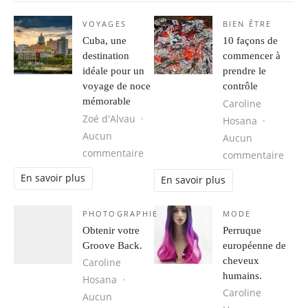
VOYAGES
BIEN ÊTRE
Cuba, une
10 façons de
destination
commencer à
idéale pour un
prendre le
voyage de noce
contrôle
mémorable
Caroline
Zoé d'Alvau
Hosana
Aucun
Aucun
sur Cuba, une destination idéale 
commentaire
sur 1
commentaire
En savoir plus
En savoir plus
PHOTOGRAPHIE
MODE
Obtenir votre
Perruque
Groove Back.
européenne de
cheveux
Caroline
humains.
Hosana
Caroline
Aucun