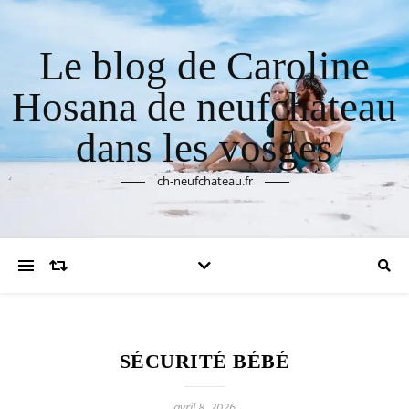
Le blog de Caroline
Hosana de neufchateau
dans les vosges
ch-neufchateau.fr
SÉCURITÉ BÉBÉ
avril 8, 2026