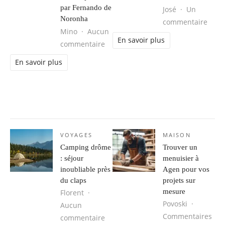
par Fernando de
José
Un
Noronha
sur L
commentaire
Mino
Aucun
En savoir plus
sur Séjour d’aventure au Brésil : 
commentaire
En savoir plus
VOYAGES
MAISON
Camping drôme
Trouver un
: séjour
menuisier à
inoubliable près
Agen pour vos
du claps
projets sur
mesure
Florent
Povoski
Aucun
Commentaires
sur Camping drôme : séjour inoubli
commentaire