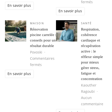
sur Trouver
fermés
En savoir plus
En savoir plus
MAISON
SANTÉ
Rénovation
Respiration,
piscine carrelée :
cohérence
conseils pour un
cardiaque et
résultat durable
récupération
active : le
Povoski
réflexe simple
Commentaires
pour mieux
sur Rénovation piscine carrelée : conseils
fermés
gérer stress,
fatigue et
En savoir plus
concentration
Kaouther
Ragoubi
Aucun
sur R
commentaire