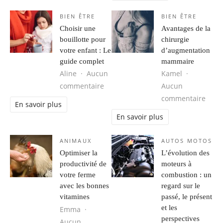
BIEN ÊTRE
BIEN ÊTRE
Choisir une
Avantages de la
bouillotte pour
chirurgie
votre enfant : Le
d’augmentation
guide complet
mammaire
Aline
Aucun
Kamel
sur Choisir une bouillotte pour votr
commentaire
Aucun
sur 
commentaire
En savoir plus
En savoir plus
ANIMAUX
AUTOS MOTOS
Optimiser la
L’évolution des
productivité de
moteurs à
votre ferme
combustion : un
avec les bonnes
regard sur le
vitamines
passé, le présent
et les
Emma
perspectives
Aucun