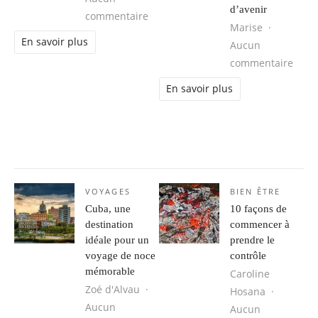
d’avenir
sur Optimiser la productivité de vo
commentaire
Marise
En savoir plus
Aucun
sur L
commentaire
En savoir plus
VOYAGES
BIEN ÊTRE
Cuba, une
10 façons de
destination
commencer à
idéale pour un
prendre le
voyage de noce
contrôle
mémorable
Caroline
Zoé d'Alvau
Hosana
Aucun
Aucun