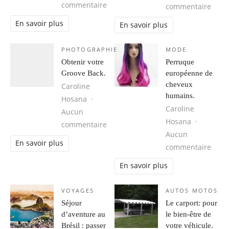
sur Cuba, une destination idéale 
commentaire
sur 1
commentaire
En savoir plus
En savoir plus
PHOTOGRAPHIE
MODE
Obtenir votre
Perruque
Groove Back.
européenne de
cheveux
Caroline
humains.
Hosana
Caroline
Aucun
Hosana
sur Obtenir votre Groove Back.
commentaire
Aucun
En savoir plus
sur 
commentaire
En savoir plus
VOYAGES
AUTOS MOTOS
Séjour
Le carport: pour
d’aventure au
le bien-être de
Brésil : passer
votre véhicule.