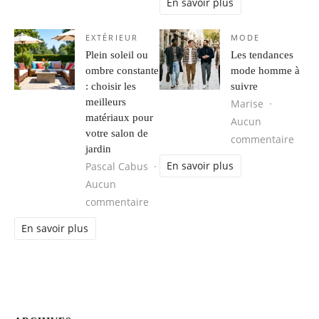
En savoir plus
EXTÉRIEUR
MODE
Plein soleil ou
Les tendances
ombre constante
mode homme à
: choisir les
suivre
meilleurs
Marise
matériaux pour
Aucun
votre salon de
sur 
commentaire
jardin
En savoir plus
Pascal Cabus
Aucun
sur Plein soleil ou ombre constante 
commentaire
En savoir plus