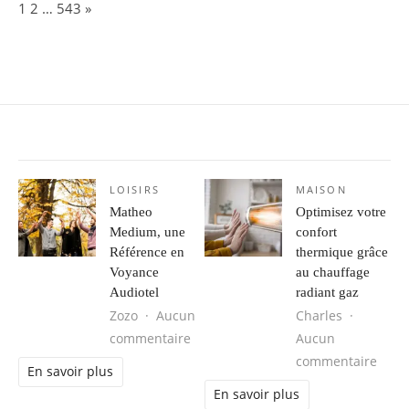
Page:
Next
1
2
…
543
»
LOISIRS
MAISON
Matheo
Optimisez votre
Medium, une
confort
Référence en
thermique grâce
Voyance
au chauffage
Audiotel
radiant gaz
Zozo
Aucun
Charles
sur Matheo Medium, une Référence
commentaire
Aucun
sur O
commentaire
En savoir plus
En savoir plus