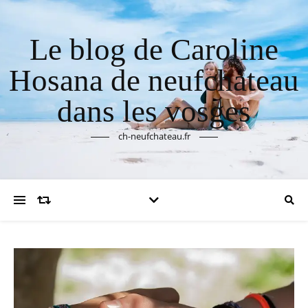
Le blog de Caroline
Hosana de neufchateau
dans les vosges
ch-neufchateau.fr