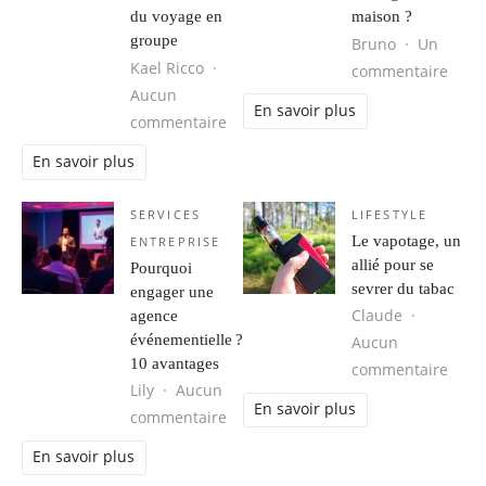
du voyage en
maison ?
groupe
Bruno
Un
Kael Ricco
sur C
commentaire
Aucun
En savoir plus
sur Découvrir le monde ensemble : 
commentaire
En savoir plus
SERVICES
LIFESTYLE
Le vapotage, un
ENTREPRISE
allié pour se
Pourquoi
sevrer du tabac
engager une
Claude
agence
événementielle ?
Aucun
10 avantages
sur L
commentaire
Lily
Aucun
En savoir plus
sur Pourquoi engager une agence é
commentaire
En savoir plus