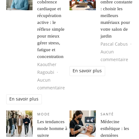
cohérence
ombre constante
cardiaque et
: choisir les
récupération
meilleurs
active : le
matériaux pour
réflexe simple
votre salon de
pour mieux
jardin
gérer stress,
Pascal Cabus
fatigue et
Aucun
concentration
sur P
commentaire
Kaouther
En savoir plus
Ragoubi
Aucun
sur Respiration, cohérence cardiaque
commentaire
En savoir plus
MODE
SANTÉ
Les tendances
Médecine
mode homme à
esthétique : les
suivre
dernières