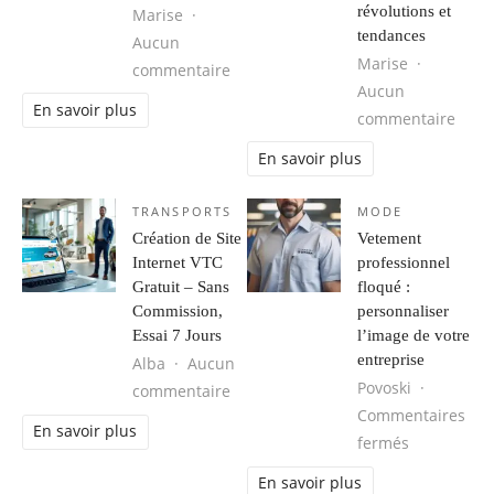
révolutions et
Marise
tendances
Aucun
Marise
sur Les tendances mode homme à s
commentaire
Aucun
En savoir plus
sur M
commentaire
En savoir plus
TRANSPORTS
MODE
Création de Site
Vetement
Internet VTC
professionnel
Gratuit – Sans
floqué :
Commission,
personnaliser
Essai 7 Jours
l’image de votre
entreprise
Alba
Aucun
Povoski
sur Création de Site Internet VTC G
commentaire
Commentaires
En savoir plus
sur Vetemen
fermés
En savoir plus