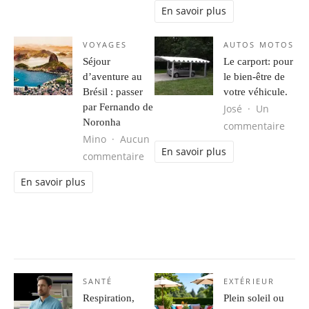
En savoir plus
VOYAGES
AUTOS MOTOS
Séjour
Le carport: pour
d’aventure au
le bien-être de
Brésil : passer
votre véhicule.
par Fernando de
José
Un
Noronha
sur L
commentaire
Mino
Aucun
En savoir plus
sur Séjour d’aventure au Brésil : 
commentaire
En savoir plus
SANTÉ
EXTÉRIEUR
Respiration,
Plein soleil ou