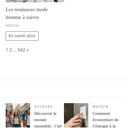
Les tendances mode
homme à suivre
Marise
En savoir plus
Page:
Next
1
2
…
542
»
VOYAGES
MAISON
Découvrir le
Comment
monde
économiser de
ensemble : l’art
l’énergie à la