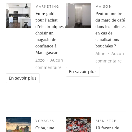
MARKETING
MAISON
Votre guide
Peut-on mettre
pour l’achat
du marc de café
d’électroniques :
dans les toilettes
choisir un
en cas de
magasin de
canalisations
confiance à
bouchées ?
Madagascar
Aline
Aucun
Zozo
Aucun
sur P
commentaire
sur Votre guide pour l’achat d’élec
commentaire
En savoir plus
En savoir plus
VOYAGES
BIEN ÊTRE
Cuba, une
10 façons de