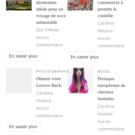
destination
commencer à
idéale pour un
prendre le
voyage de noce
contrôle
mémorable
Caroline
Zoé d'Alvau
Hosana
Aucun
Aucun
sur Cuba, une destination idéale 
commentaire
sur 1
commentaire
En savoir plus
En savoir plus
PHOTOGRAPHIE
MODE
Obtenir votre
Perruque
Groove Back.
européenne de
cheveux
Caroline
humains.
Hosana
Caroline
Aucun
Hosana
sur Obtenir votre Groove Back.
commentaire
Aucun
En savoir plus
sur 
commentaire