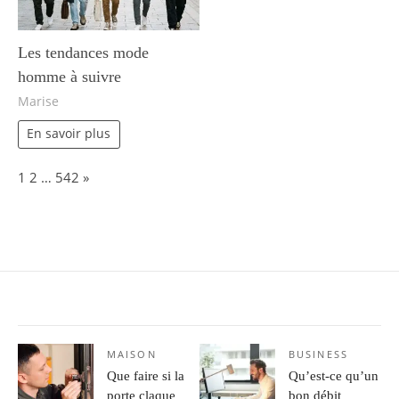
Les tendances mode
homme à suivre
Marise
En savoir plus
Page:
Next
1
2
…
542
»
MAISON
BUSINESS
Que faire si la
Qu’est-ce qu’un
porte claque
bon débit