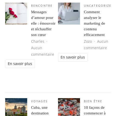
RENCONTRE
UNCATEGORIZED
Messages
Comment
d’amour pour
analyser le
elle : émouvoir
marketing de
et réchauffer
contenu
son cœur
efficacement
Charles
Zozo
Aucun
sur C
Aucun
commentaire
sur Messages d’amour pour elle : é
commentaire
En savoir plus
En savoir plus
VOYAGES
BIEN ÊTRE
Cuba, une
10 façons de
destination
commencer à