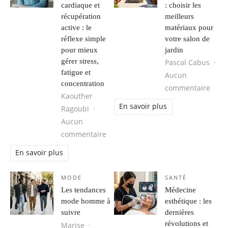
cardiaque et
: choisir les
récupération
meilleurs
active : le
matériaux pour
réflexe simple
votre salon de
pour mieux
jardin
gérer stress,
Pascal Cabus
fatigue et
Aucun
concentration
sur P
commentaire
Kaouther
En savoir plus
Ragoubi
Aucun
sur Respiration, cohérence cardiaque
commentaire
En savoir plus
MODE
SANTÉ
Les tendances
Médecine
mode homme à
esthétique : les
suivre
dernières
révolutions et
Marise