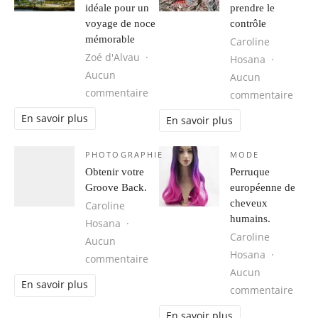
idéale pour un
prendre le
voyage de noce
contrôle
mémorable
Caroline
Zoé d'Alvau
Hosana
Aucun
Aucun
sur Cuba, une destination idéale 
commentaire
sur 1
commentaire
En savoir plus
En savoir plus
PHOTOGRAPHIE
MODE
Obtenir votre
Perruque
Groove Back.
européenne de
cheveux
Caroline
humains.
Hosana
Caroline
Aucun
Hosana
sur Obtenir votre Groove Back.
commentaire
Aucun
En savoir plus
sur 
commentaire
En savoir plus