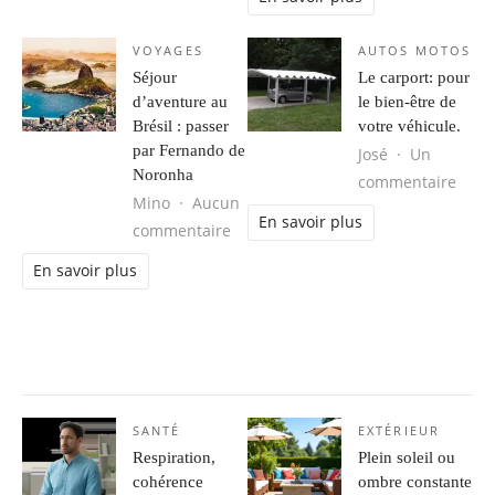
VOYAGES
AUTOS MOTOS
Séjour
Le carport: pour
d’aventure au
le bien-être de
Brésil : passer
votre véhicule.
par Fernando de
José
Un
Noronha
sur L
commentaire
Mino
Aucun
En savoir plus
sur Séjour d’aventure au Brésil : 
commentaire
En savoir plus
SANTÉ
EXTÉRIEUR
Respiration,
Plein soleil ou
cohérence
ombre constante