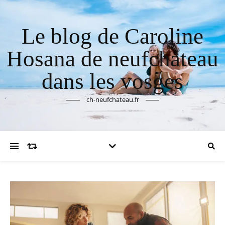
Le blog de Caroline
Hosana de neufchateau
dans les vosges
ch-neufchateau.fr