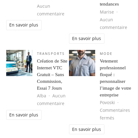
tendances
Aucun
Marise
sur Les tendances mode homme à s
commentaire
Aucun
En savoir plus
sur M
commentaire
En savoir plus
TRANSPORTS
MODE
Création de Site
Vetement
Internet VTC
professionnel
Gratuit – Sans
floqué :
Commission,
personnaliser
Essai 7 Jours
l’image de votre
entreprise
Alba
Aucun
Povoski
sur Création de Site Internet VTC G
commentaire
Commentaires
En savoir plus
sur Vetemen
fermés
En savoir plus