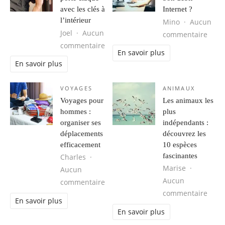
avec les clés à
Internet ?
l’intérieur
Mino
Aucun
Joel
Aucun
sur Q
commentaire
sur Que faire si la porte claque avec 
commentaire
En savoir plus
En savoir plus
VOYAGES
ANIMAUX
Voyages pour
Les animaux les
hommes :
plus
organiser ses
indépendants :
déplacements
découvrez les
efficacement
10 espèces
fascinantes
Charles
Marise
Aucun
Aucun
sur Voyages pour hommes : organis
commentaire
sur L
commentaire
En savoir plus
En savoir plus