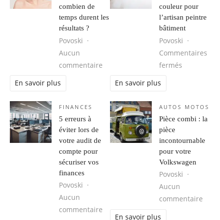
combien de
couleur pour
temps durent les
l’artisan peintre
résultats ?
bâtiment
Povoski
Povoski
Aucun
Commentaires
sur Fils tenseurs visage : combien d
sur Les der
commentaire
fermés
En savoir plus
En savoir plus
FINANCES
AUTOS MOTOS
5 erreurs à
Pièce combi : la
éviter lors de
pièce
votre audit de
incontournable
compte pour
pour votre
sécuriser vos
Volkswagen
finances
Povoski
Povoski
Aucun
Aucun
sur P
commentaire
sur 5 erreurs à éviter lors de votre
commentaire
En savoir plus