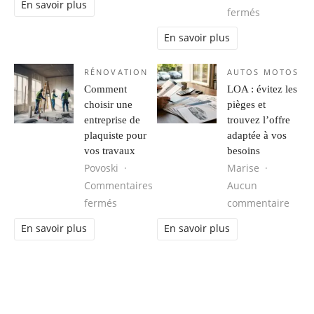
En savoir plus
sur Vetemen
fermés
En savoir plus
RÉNOVATION
AUTOS MOTOS
Comment
LOA : évitez les
choisir une
pièges et
entreprise de
trouvez l’offre
plaquiste pour
adaptée à vos
vos travaux
besoins
Povoski
Marise
Commentaires
Aucun
sur Comment choisir une entreprise de pl
sur L
fermés
commentaire
En savoir plus
En savoir plus