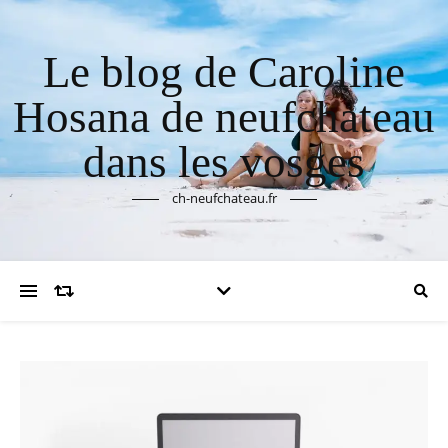
Le blog de Caroline
Hosana de neufchateau
dans les vosges
ch-neufchateau.fr