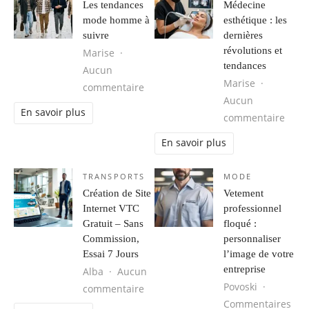
Les tendances
Médecine
mode homme à
esthétique : les
suivre
dernières
révolutions et
Marise
tendances
Aucun
Marise
sur Les tendances mode homme à s
commentaire
Aucun
En savoir plus
sur M
commentaire
En savoir plus
TRANSPORTS
MODE
Création de Site
Vetement
Internet VTC
professionnel
Gratuit – Sans
floqué :
Commission,
personnaliser
Essai 7 Jours
l’image de votre
entreprise
Alba
Aucun
Povoski
sur Création de Site Internet VTC G
commentaire
Commentaires