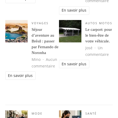
sur 
commentaire
En savoir plus
VOYAGES
AUTOS MOTOS
Séjour
Le carport: pour
d’aventure au
le bien-être de
Brésil : passer
votre véhicule.
par Fernando de
José
Un
Noronha
sur L
commentaire
Mino
Aucun
En savoir plus
sur Séjour d’aventure au Brésil : 
commentaire
En savoir plus
MODE
SANTÉ