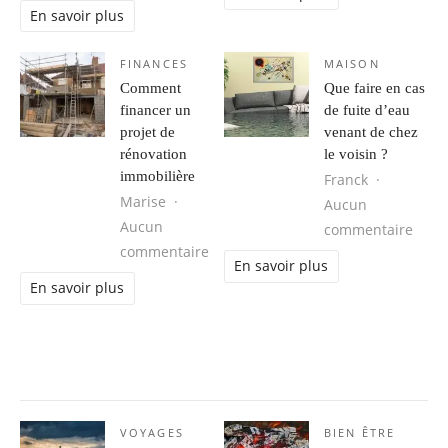
En savoir plus
FINANCES
MAISON
Comment
Que faire en cas
financer un
de fuite d’eau
projet de
venant de chez
rénovation
le voisin ?
immobilière
Franck
Marise
Aucun
Aucun
sur Q
commentaire
sur Comment financer un projet de
commentaire
En savoir plus
En savoir plus
VOYAGES
BIEN ÊTRE