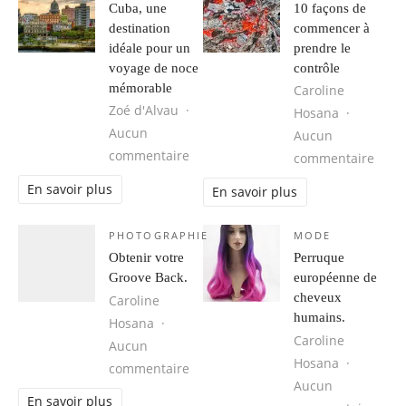
Cuba, une
10 façons de
destination
commencer à
idéale pour un
prendre le
voyage de noce
contrôle
mémorable
Caroline
Zoé d'Alvau
Hosana
Aucun
Aucun
sur Cuba, une destination idéale 
commentaire
sur 1
commentaire
En savoir plus
En savoir plus
PHOTOGRAPHIE
MODE
Obtenir votre
Perruque
Groove Back.
européenne de
cheveux
Caroline
humains.
Hosana
Caroline
Aucun
Hosana
sur Obtenir votre Groove Back.
commentaire
Aucun
En savoir plus