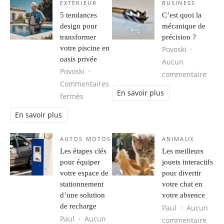
EXTÉRIEUR
BUSINESS
5 tendances
C’est quoi la
design pour
mécanique de
transformer
précision ?
votre piscine en
Povoski
oasis privée
Aucun
Povoski
sur C
commentaire
Commentaires
En savoir plus
sur 5 tendances design pour transformer v
fermés
En savoir plus
AUTOS MOTOS
ANIMAUX
Les étapes clés
Les meilleurs
pour équiper
jouets interactifs
votre espace de
pour divertir
stationnement
votre chat en
d’une solution
votre absence
de recharge
Paul
Aucun
Paul
Aucun
sur L
commentaire