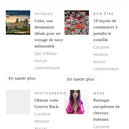
VOYAGES
BIEN ÊTRE
Cuba, une
10 façons de
destination
commencer à
idéale pour un
prendre le
voyage de noce
contrôle
mémorable
Caroline
Zoé d'Alvau
Hosana
Aucun
Aucun
sur Cuba, une destination idéale 
commentaire
sur 1
commentaire
En savoir plus
En savoir plus
PHOTOGRAPHIE
MODE
Obtenir votre
Perruque
Groove Back.
européenne de
cheveux
Caroline
humains.
Hosana
Caroline
Aucun