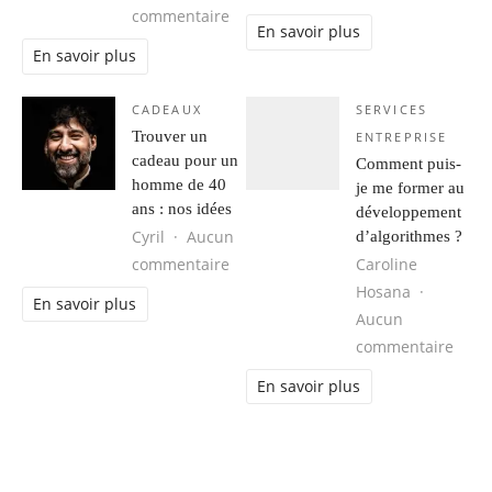
sur Les étapes clés pour équiper v
commentaire
En savoir plus
En savoir plus
CADEAUX
SERVICES
Trouver un
ENTREPRISE
cadeau pour un
Comment puis-
homme de 40
je me former au
ans : nos idées
développement
Cyril
Aucun
d’algorithmes ?
sur Trouver un cadeau pour un hom
commentaire
Caroline
Hosana
En savoir plus
Aucun
sur 
commentaire
En savoir plus