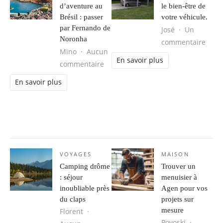
d’aventure au
le bien-être de
Brésil : passer
votre véhicule.
par Fernando de
José
Un
Noronha
sur L
commentaire
Mino
Aucun
En savoir plus
sur Séjour d’aventure au Brésil : 
commentaire
En savoir plus
VOYAGES
MAISON
Camping drôme
Trouver un
: séjour
menuisier à
inoubliable près
Agen pour vos
du claps
projets sur
mesure
Florent
Povoski