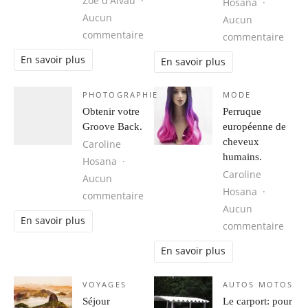
Zoé d'Alvau
Hosana
Aucun
Aucun
sur Cuba, une destination idéale 
commentaire
sur 1
commentaire
En savoir plus
En savoir plus
PHOTOGRAPHIE
MODE
Obtenir votre
Perruque
Groove Back.
européenne de
cheveux
Caroline
humains.
Hosana
Caroline
Aucun
Hosana
sur Obtenir votre Groove Back.
commentaire
Aucun
En savoir plus
sur 
commentaire
En savoir plus
VOYAGES
AUTOS MOTOS
Séjour
Le carport: pour