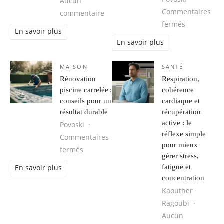
Aucun
Commentaires
sur Camping drôme : séjour inoubli
commentaire
sur Trouver
fermés
En savoir plus
En savoir plus
MAISON
SANTÉ
Rénovation
Respiration,
piscine carrelée :
cohérence
conseils pour un
cardiaque et
résultat durable
récupération
active : le
Povoski
réflexe simple
Commentaires
pour mieux
sur Rénovation piscine carrelée : conseils
fermés
gérer stress,
fatigue et
En savoir plus
concentration
Kaouther
Ragoubi
Aucun