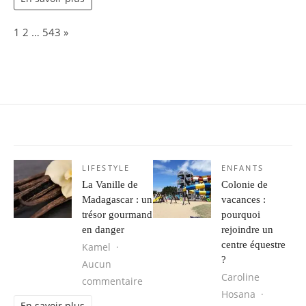
Page:
Next
1
2
…
543
»
LIFESTYLE
ENFANTS
La Vanille de
Colonie de
Madagascar : un
vacances :
trésor gourmand
pourquoi
en danger
rejoindre un
centre équestre
Kamel
?
Aucun
Caroline
sur La Vanille de Madagascar : un
commentaire
Hosana