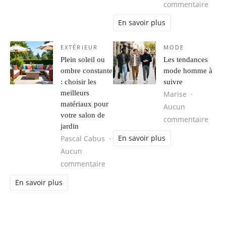
sur R
commentaire
En savoir plus
EXTÉRIEUR
MODE
Plein soleil ou
Les tendances
ombre constante
mode homme à
: choisir les
suivre
meilleurs
Marise
matériaux pour
Aucun
votre salon de
sur 
commentaire
jardin
En savoir plus
Pascal Cabus
Aucun
sur Plein soleil ou ombre constante 
commentaire
En savoir plus