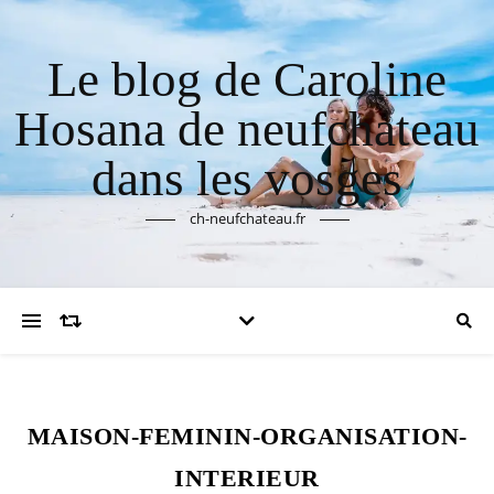
Le blog de Caroline
Hosana de neufchateau
dans les vosges
ch-neufchateau.fr
MAISON-FEMININ-ORGANISATION-
INTERIEUR