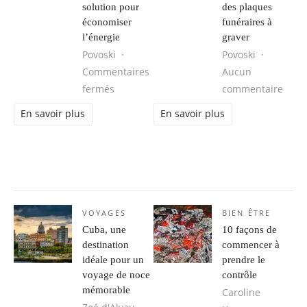
solution pour
des plaques
économiser
funéraires à
l’énergie
graver
Povoski
Povoski
Commentaires
Aucun
sur Peinture interieur isolante thermique
sur C
fermés
commentaire
En savoir plus
En savoir plus
VOYAGES
BIEN ÊTRE
Cuba, une
10 façons de
destination
commencer à
idéale pour un
prendre le
voyage de noce
contrôle
mémorable
Caroline