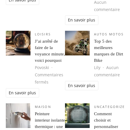
En savoir plus
Aucun
sur C
commentaire
En savoir plus
LOISIRS
AUTOS MOTOS
J’ai arrêté de
Top 5 des
faire de la
meilleures
voyance minute,
marques de Dirt
voici pourquoi
Bike
Povoski
Lily
Aucun
sur T
Commentaires
commentaire
sur J’ai arrêté de faire de la voyance minu
fermés
En savoir plus
En savoir plus
MAISON
UNCATEGORIZED
Peinture
Comment
interieur isolante
choisir et
thermique : une
personnaliser