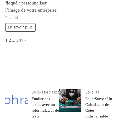
floqué : personnaliser
l’image de votre entreprise
Povoski
En savoir plus
Page:
Next
1
2
…
541
»
UNCATEGORIZED
LOISIRS
Étudier des
PokerStove : Un
textes avec un
Calculateur de
reformulateur de
Cotes
texte
Indispensable