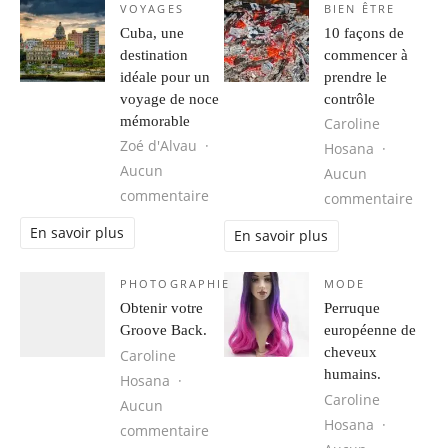
VOYAGES
BIEN ÊTRE
Cuba, une
10 façons de
destination
commencer à
idéale pour un
prendre le
voyage de noce
contrôle
mémorable
Caroline
Zoé d'Alvau
Hosana
Aucun
Aucun
sur Cuba, une destination idéale 
commentaire
sur 1
commentaire
En savoir plus
En savoir plus
PHOTOGRAPHIE
MODE
Obtenir votre
Perruque
Groove Back.
européenne de
cheveux
Caroline
humains.
Hosana
Caroline
Aucun
Hosana
sur Obtenir votre Groove Back.
commentaire