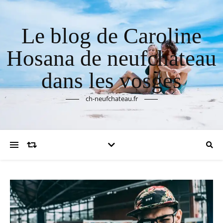
Le blog de Caroline
Hosana de neufchateau
dans les vosges
ch-neufchateau.fr