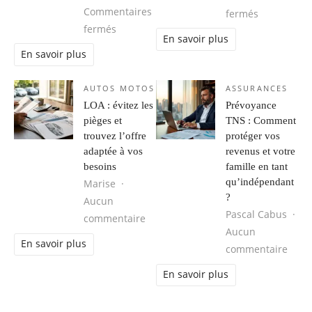
Commentaires
sur Comment
fermés
sur Vetement professionnel floqué : perso
fermés
En savoir plus
En savoir plus
AUTOS MOTOS
ASSURANCES
LOA : évitez les
Prévoyance
pièges et
TNS : Comment
trouvez l’offre
protéger vos
adaptée à vos
revenus et votre
besoins
famille en tant
qu’indépendant
Marise
?
Aucun
Pascal Cabus
sur LOA : évitez les pièges et trouve
commentaire
Aucun
En savoir plus
sur P
commentaire
En savoir plus