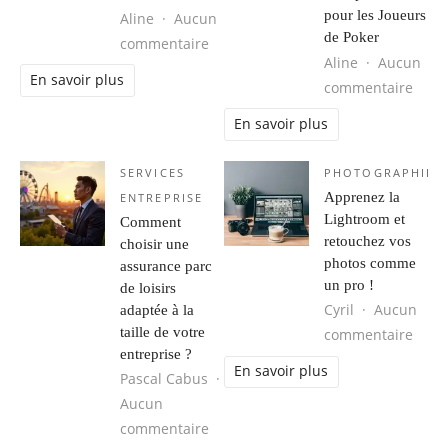
pour les Joueurs
Aline
Aucun
de Poker
sur Étudier des textes avec un refo
commentaire
Aline
Aucun
En savoir plus
sur P
commentaire
En savoir plus
SERVICES
PHOTOGRAPHIE
Apprenez la
ENTREPRISE
Lightroom et
Comment
retouchez vos
choisir une
photos comme
assurance parc
un pro !
de loisirs
Cyril
Aucun
adaptée à la
taille de votre
sur A
commentaire
entreprise ?
En savoir plus
Pascal Cabus
Aucun
sur Comment choisir une assurance p
commentaire