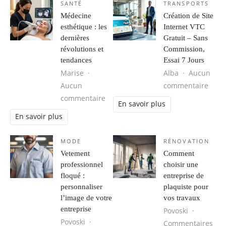
SANTÉ
TRANSPORTS
Médecine
Création de Site
esthétique : les
Internet VTC
dernières
Gratuit – Sans
révolutions et
Commission,
tendances
Essai 7 Jours
Marise
Alba
Aucun
sur C
Aucun
commentaire
sur Médecine esthétique : les derni
commentaire
En savoir plus
En savoir plus
MODE
RÉNOVATION
Vetement
Comment
professionnel
choisir une
floqué :
entreprise de
personnaliser
plaquiste pour
l’image de votre
vos travaux
entreprise
Povoski
Povoski
Commentaires