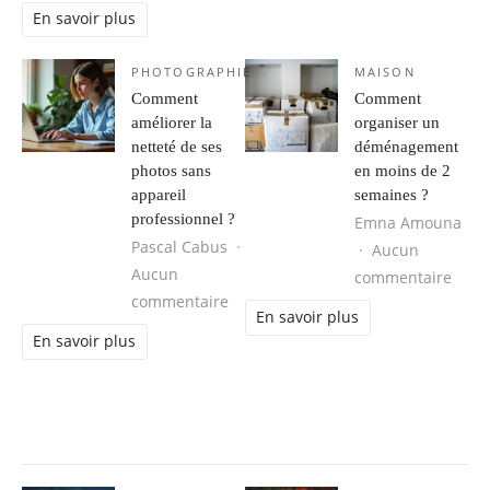
En savoir plus
PHOTOGRAPHIE
MAISON
Comment
Comment
améliorer la
organiser un
netteté de ses
déménagement
photos sans
en moins de 2
appareil
semaines ?
professionnel ?
Emna Amouna
Pascal Cabus
Aucun
Aucun
sur 
commentaire
sur Comment améliorer la netteté d
commentaire
En savoir plus
En savoir plus