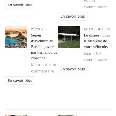
Aucun
En savoir plus
sur 
commentaire
En savoir plus
VOYAGES
AUTOS MOTOS
Séjour
Le carport: pour
d’aventure au
le bien-être de
Brésil : passer
votre véhicule.
par Fernando de
José
Un
Noronha
sur L
commentaire
Mino
Aucun
En savoir plus
sur Séjour d’aventure au Brésil : 
commentaire
En savoir plus