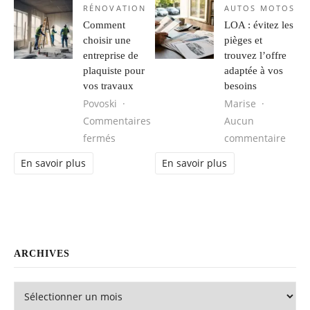
RÉNOVATION
AUTOS MOTOS
Comment
LOA : évitez les
choisir une
pièges et
entreprise de
trouvez l’offre
plaquiste pour
adaptée à vos
vos travaux
besoins
Povoski
Marise
Commentaires
Aucun
sur Comment choisir une entreprise de pl
sur L
fermés
commentaire
En savoir plus
En savoir plus
ARCHIVES
Archives