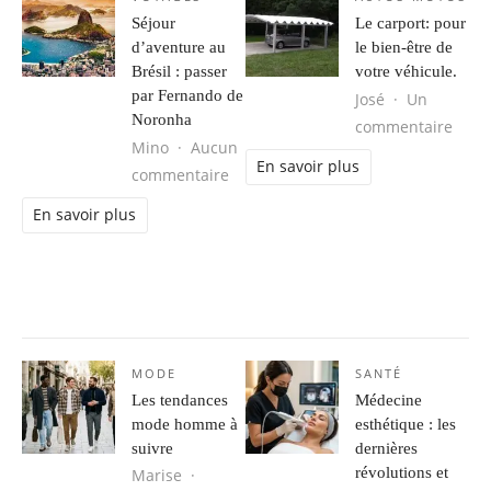
Séjour
Le carport: pour
d’aventure au
le bien-être de
Brésil : passer
votre véhicule.
par Fernando de
José
Un
Noronha
sur L
commentaire
Mino
Aucun
En savoir plus
sur Séjour d’aventure au Brésil : 
commentaire
En savoir plus
MODE
SANTÉ
Les tendances
Médecine
mode homme à
esthétique : les
suivre
dernières
révolutions et
Marise