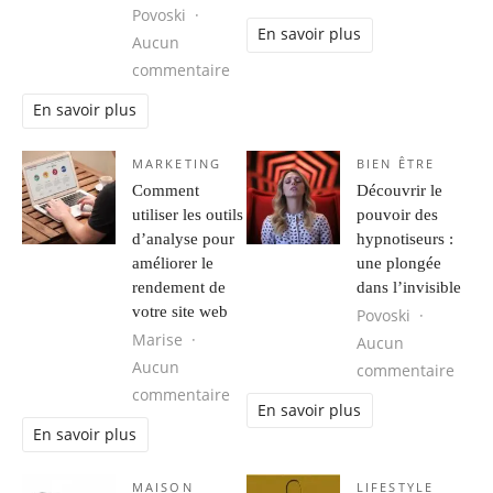
Povoski
En savoir plus
Aucun
sur Comment choisir et personnalis
commentaire
En savoir plus
MARKETING
BIEN ÊTRE
Comment
Découvrir le
utiliser les outils
pouvoir des
d’analyse pour
hypnotiseurs :
améliorer le
une plongée
rendement de
dans l’invisible
votre site web
Povoski
Marise
Aucun
Aucun
sur D
commentaire
sur Comment utiliser les outils d’a
commentaire
En savoir plus
En savoir plus
MAISON
LIFESTYLE