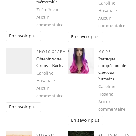
mémorable
Caroline
Zoé d'Alvau
Hosana
Aucun
Aucun
sur Cuba, une destination idéale 
commentaire
sur 1
commentaire
En savoir plus
En savoir plus
PHOTOGRAPHIE
MODE
Obtenir votre
Perruque
Groove Back.
européenne de
cheveux
Caroline
humains.
Hosana
Caroline
Aucun
Hosana
sur Obtenir votre Groove Back.
commentaire
Aucun
En savoir plus
sur 
commentaire
En savoir plus
VOYAGES
AUTOS MOTOS