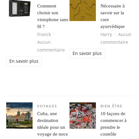
Comment
Nécessaire à
choisir son
savoir sur la
visiophone sans
cure
fil ?
ayurvédique
Franck
Harry
Aucun
sur N
Aucun
commentaire
sur Comment choisir son visiophone 
commentaire
En savoir plus
En savoir plus
VOYAGES
BIEN ÊTRE
Cuba, une
10 façons de
destination
commencer à
idéale pour un
prendre le
voyage de noce
contrôle