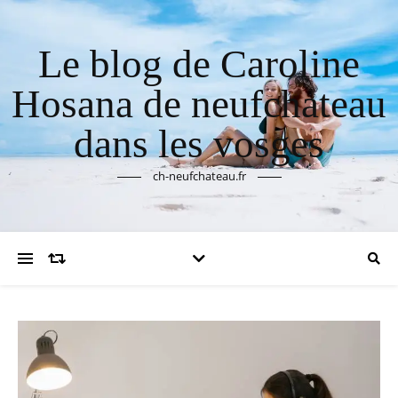
Le blog de Caroline
Hosana de neufchateau
dans les vosges
ch-neufchateau.fr