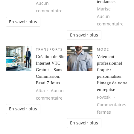
tendances
Aucun
Marise
sur Les tendances mode homme à s
commentaire
Aucun
En savoir plus
sur M
commentaire
En savoir plus
TRANSPORTS
MODE
Création de Site
Vetement
Internet VTC
professionnel
Gratuit – Sans
floqué :
Commission,
personnaliser
Essai 7 Jours
l’image de votre
entreprise
Alba
Aucun
Povoski
sur Création de Site Internet VTC G
commentaire
Commentaires
En savoir plus
sur Vetemen
fermés
En savoir plus