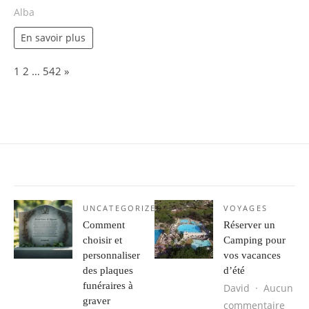
Alba
En savoir plus
Page:
Next
1
2
…
542
»
UNCATEGORIZED
VOYAGES
Comment
Réserver un
choisir et
Camping pour
personnaliser
vos vacances
des plaques
d’été
funéraires à
David
Aucun
graver
sur R
commentaire