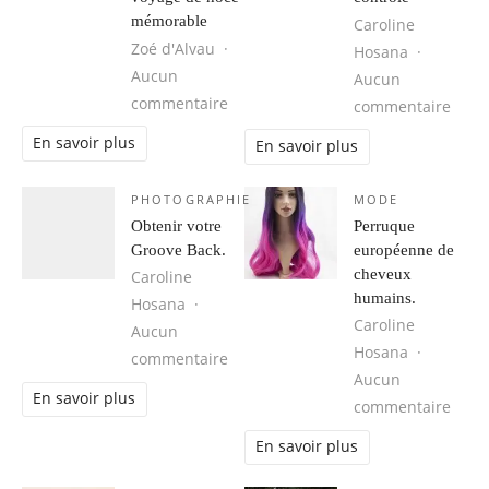
mémorable
Caroline
Zoé d'Alvau
Hosana
Aucun
Aucun
sur Cuba, une destination idéale 
commentaire
sur 1
commentaire
En savoir plus
En savoir plus
PHOTOGRAPHIE
MODE
Obtenir votre
Perruque
Groove Back.
européenne de
cheveux
Caroline
humains.
Hosana
Caroline
Aucun
Hosana
sur Obtenir votre Groove Back.
commentaire
Aucun
En savoir plus
sur 
commentaire
En savoir plus