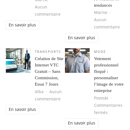
tendances
Aucun
Marise
sur Les tendances mode homme à s
commentaire
Aucun
En savoir plus
sur M
commentaire
En savoir plus
TRANSPORTS
MODE
Création de Site
Vetement
Internet VTC
professionnel
Gratuit – Sans
floqué :
Commission,
personnaliser
Essai 7 Jours
l’image de votre
entreprise
Alba
Aucun
Povoski
sur Création de Site Internet VTC G
commentaire
Commentaires
En savoir plus
sur Vetemen
fermés
En savoir plus