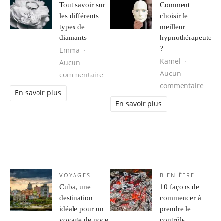
Tout savoir sur
Comment
les différents
choisir le
types de
meilleur
diamants
hypnothérapeute
?
Emma
Kamel
Aucun
Aucun
sur Tout savoir sur les différents 
commentaire
sur C
commentaire
En savoir plus
En savoir plus
VOYAGES
BIEN ÊTRE
Cuba, une
10 façons de
destination
commencer à
idéale pour un
prendre le
voyage de noce
contrôle