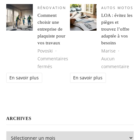
RÉNOVATION
AUTOS MOTOS
Comment
LOA : évitez les
choisir une
pièges et
entreprise de
trouvez l’offre
plaquiste pour
adaptée à vos
vos travaux
besoins
Povoski
Marise
Commentaires
Aucun
sur Comment choisir une entreprise de pl
sur L
fermés
commentaire
En savoir plus
En savoir plus
ARCHIVES
Archives