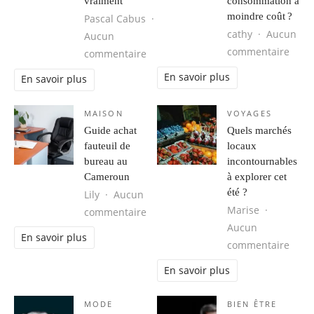
vraiment
consommation à
moindre coût ?
Pascal Cabus
cathy
Aucun
Aucun
sur E
commentaire
sur Comment trouver une idée de 
commentaire
En savoir plus
En savoir plus
MAISON
VOYAGES
Guide achat
Quels marchés
fauteuil de
locaux
bureau au
incontournables
Cameroun
à explorer cet
été ?
Lily
Aucun
Marise
sur Guide achat fauteuil de burea
commentaire
Aucun
En savoir plus
sur Q
commentaire
En savoir plus
MODE
BIEN ÊTRE