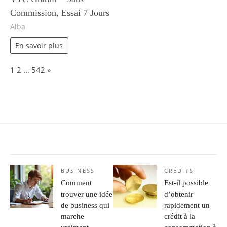
Commission, Essai 7 Jours
Alba
En savoir plus
Page:
Next
1
2
…
542
»
BUSINESS
CRÉDITS
Comment
Est-il possible
trouver une idée
d’obtenir
de business qui
rapidement un
marche
crédit à la