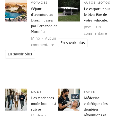
VOYAGES
AUTOS MOTOS
Séjour
Le carport: pour
d’aventure au
le bien-être de
Brésil : passer
votre véhicule.
par Fernando de
José
Un
Noronha
sur L
commentaire
Mino
Aucun
En savoir plus
sur Séjour d’aventure au Brésil : 
commentaire
En savoir plus
MODE
SANTÉ
Les tendances
Médecine
mode homme à
esthétique : les
suivre
dernières
révolutions et
Marise