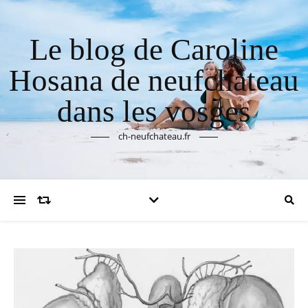
Le blog de Caroline
Hosana de neufchateau
dans les vosges
ch-neufchateau.fr