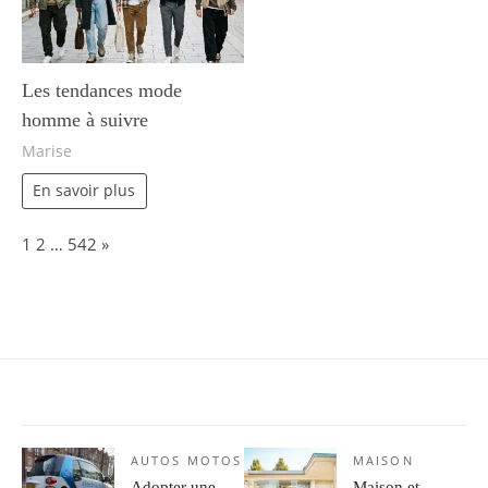
Les tendances mode
homme à suivre
Marise
En savoir plus
Page:
Next
1
2
…
542
»
AUTOS MOTOS
MAISON
Adopter une
Maison et