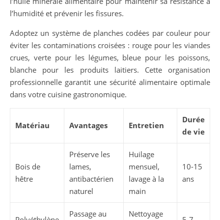
l’huile minérale alimentaire pour maintenir sa résistance à
l’humidité et prévenir les fissures.
Adoptez un système de planches codées par couleur pour
éviter les contaminations croisées : rouge pour les viandes
crues, verte pour les légumes, bleue pour les poissons,
blanche pour les produits laitiers. Cette organisation
professionnelle garantit une sécurité alimentaire optimale
dans votre cuisine gastronomique.
Durée
Matériau
Avantages
Entretien
de vie
Préserve les
Huilage
Bois de
lames,
mensuel,
10-15
hêtre
antibactérien
lavage à la
ans
naturel
main
Passage au
Nettoyage
Polyéthylène
5-7