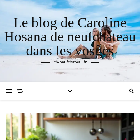
Le blog de Caroline
Hosana de neufchateau
dans les vosges
ch-neufchateau.fr