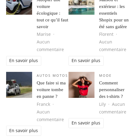
voiture
extérieur : les
écologique :
essentiels
tout ce qu’il faut
Shopix pour un
savoir
été sans galère
Marise
Florent
Aucun
Aucun
sur Adopter une voiture écologique :
sur M
commentaire
commentaire
En savoir plus
En savoir plus
AUTOS MOTOS
MODE
Que faire si ma
Comment
voiture tombe
personnaliser
en panne ?
des t-shirts​ ?
Franck
Lily
Aucun
sur C
Aucun
commentaire
sur Que faire si ma voiture tombe 
commentaire
En savoir plus
En savoir plus