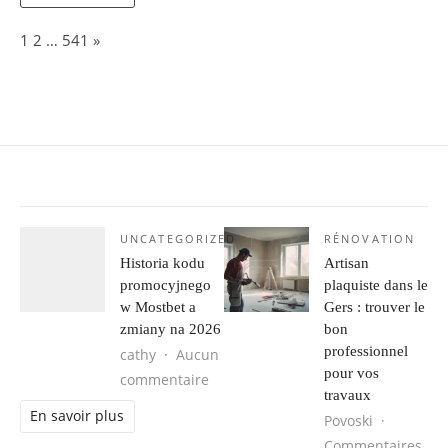
Page:
Next
1
2
…
541
»
UNCATEGORIZED
RÉNOVATION
Historia kodu
Artisan
promocyjnego
plaquiste dans le
w Mostbet a
Gers : trouver le
zmiany na 2026
bon
professionnel
cathy
Aucun
pour vos
sur Historia kodu promocyjnego w 
commentaire
travaux
En savoir plus
Povoski
Commentaires