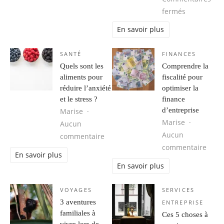
sur Artisan
fermés
En savoir plus
SANTÉ
FINANCES
Quels sont les
Comprendre la
aliments pour
fiscalité pour
réduire l’anxiété
optimiser la
et le stress ?
finance
d’entreprise
Marise
Marise
Aucun
Aucun
sur Quels sont les aliments pour rédu
commentaire
sur C
commentaire
En savoir plus
En savoir plus
VOYAGES
SERVICES
3 aventures
ENTREPRISE
familiales à
Ces 5 choses à