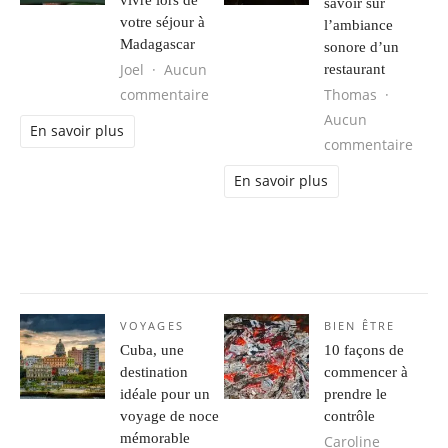
vivre lors de
savoir sur
votre séjour à
l’ambiance
Madagascar
sonore d’un
Joel
Aucun
restaurant
sur 3 aventures familiales à vivre 
commentaire
Thomas
Aucun
En savoir plus
sur C
commentaire
En savoir plus
VOYAGES
BIEN ÊTRE
Cuba, une
10 façons de
destination
commencer à
idéale pour un
prendre le
voyage de noce
contrôle
mémorable
Caroline