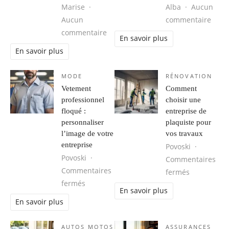
Marise
Alba
Aucun
sur C
Aucun
commentaire
sur Médecine esthétique : les derni
commentaire
En savoir plus
En savoir plus
MODE
RÉNOVATION
Vetement
Comment
professionnel
choisir une
floqué :
entreprise de
personnaliser
plaquiste pour
l’image de votre
vos travaux
entreprise
Povoski
Povoski
Commentaires
Commentaires
sur Comment
fermés
sur Vetement professionnel floqué : perso
fermés
En savoir plus
En savoir plus
AUTOS MOTOS
ASSURANCES