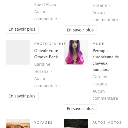
Zoé d'Alvau
Hosana
Aucun
Aucun
sur Cuba, une destination idéale 
commentaire
sur 1
commentaire
En savoir plus
En savoir plus
PHOTOGRAPHIE
MODE
Obtenir votre
Perruque
Groove Back.
européenne de
cheveux
Caroline
humains.
Hosana
Caroline
Aucun
Hosana
sur Obtenir votre Groove Back.
commentaire
Aucun
En savoir plus
sur 
commentaire
En savoir plus
VOYAGES
AUTOS MOTOS