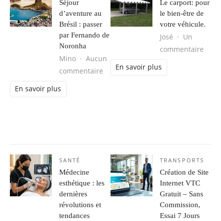
Séjour
Le carport: pour
d’aventure au
le bien-être de
Brésil : passer
votre véhicule.
par Fernando de
José
Un
Noronha
sur L
commentaire
Mino
Aucun
En savoir plus
sur Séjour d’aventure au Brésil : 
commentaire
En savoir plus
SANTÉ
TRANSPORTS
Médecine
Création de Site
esthétique : les
Internet VTC
dernières
Gratuit – Sans
révolutions et
Commission,
tendances
Essai 7 Jours