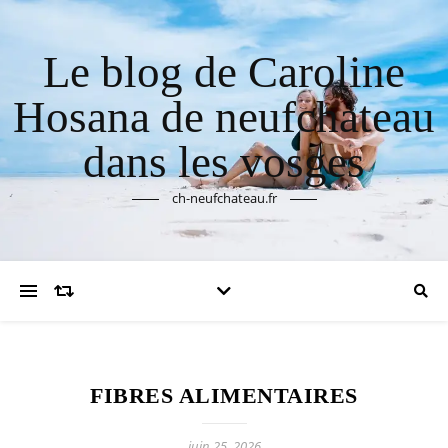
Le blog de Caroline
Hosana de neufchateau
dans les vosges
ch-neufchateau.fr
FIBRES ALIMENTAIRES
juin 25, 2026