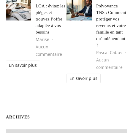
LOA : évitez les
Prévoyance
pièges et
TNS : Comment
trouvez l’offre
protéger vos
adaptée à vos
revenus et votre
besoins
famille en tant
qu’indépendant
Marise
?
Aucun
Pascal Cabus
sur LOA : évitez les pièges et trouve
commentaire
Aucun
En savoir plus
sur P
commentaire
En savoir plus
ARCHIVES
Archives