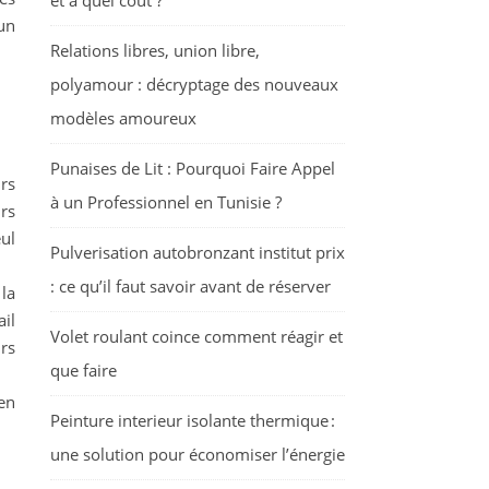
et à quel coût ?
 un
Relations libres, union libre,
polyamour : décryptage des nouveaux
modèles amoureux
Punaises de Lit : Pourquoi Faire Appel
rs
à un Professionnel en Tunisie ?
urs
ul
Pulverisation autobronzant institut prix
: ce qu’il faut savoir avant de réserver
 la
il
Volet roulant coince comment réagir et
rs
que faire
 en
Peinture interieur isolante thermique :
une solution pour économiser l’énergie