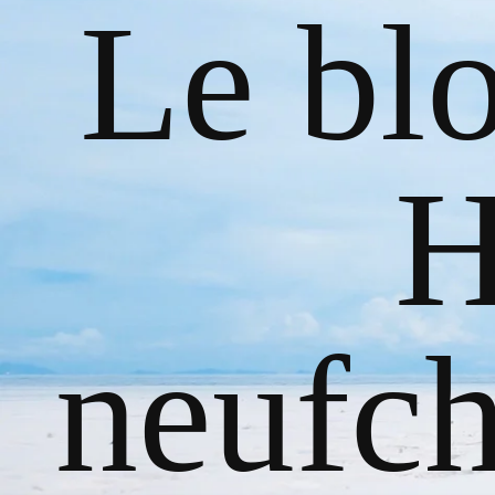
Le bl
H
neufch