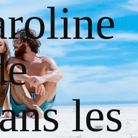
roline
de
ans les