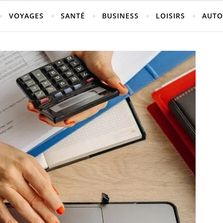
vosges
VOYAGES
SANTÉ
BUSINESS
LOISIRS
AUTO
ch-neufchateau.fr