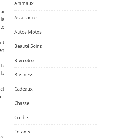
Animaux
ui
Assurances
 la
nte
Autos Motos
nt
Beauté Soins
 en
Bien être
 la
la
Business
 et
Cadeaux
ver
Chasse
Crédits
Enfants
re