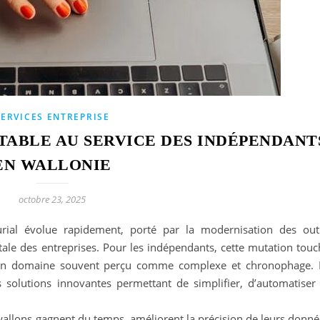
SERVICES ENTREPRISE
TABLE AU SERVICE DES INDÉPENDANT
EN WALLONIE
octobre 23, 2025
rial évolue rapidement, porté par la modernisation des outi
tale des entreprises. Pour les indépendants, cette mutation touc
 un domaine souvent perçu comme complexe et chronophage. 
s solutions innovantes permettant de simplifier, d’automatiser 
 wallons gagnent du temps, améliorent la précision de leurs donn