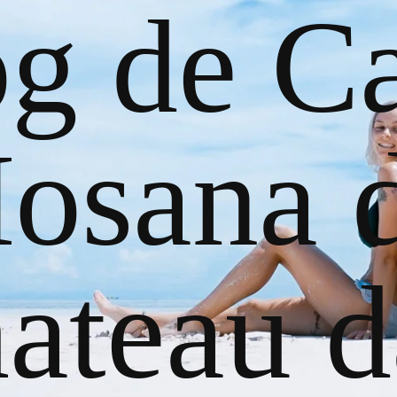
og de Ca
osana 
ateau d