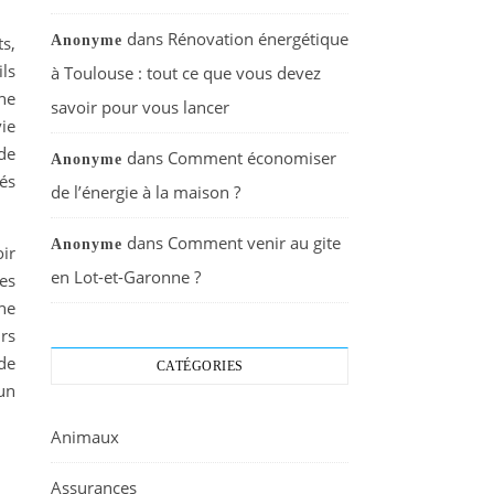
dans
Rénovation énergétique
Anonyme
ts,
ils
à Toulouse : tout ce que vous devez
ne
savoir pour vous lancer
ie
 de
dans
Comment économiser
Anonyme
sés
de l’énergie à la maison ?
dans
Comment venir au gite
Anonyme
ir
en Lot-et-Garonne ?
res
ne
rs
 de
CATÉGORIES
un
Animaux
Assurances