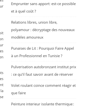
tes
Emprunter sans apport: est-ce possible
our
et à quel coût ?
Relations libres, union libre,
polyamour : décryptage des nouveaux
it
modèles amoureux
ion
sur
Punaises de Lit : Pourquoi Faire Appel
es
à un Professionnel en Tunisie ?
 en
Pulverisation autobronzant institut prix
nts
: ce qu’il faut savoir avant de réserver
es
nt
Volet roulant coince comment réagir et
la
que faire
 se
Peinture interieur isolante thermique :