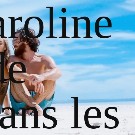
roline
de
ans les