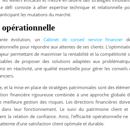
ier les leviers efficaces et mettre en œuvre des stratégies innovan
Le défi consiste à allier expertise technique et relationnelle p
 anticipant les mutations du marché.
é opérationnelle
ante évolution, un
Cabinet de conseil service financier
do
tionnelle pour répondre aux attentes de ses clients. L’optimisat
jeur permettant de maximiser la rentabilité et la compétitivité 
apables de proposer des solutions adaptées aux problématiqu
nsi en réactivité, une qualité essentielle pour gérer les conseils
anciers.
le, et la mise en place de stratégies patrimoniales sont des éléme
estion financière rigoureuse combinée à une approche globale d
 meilleure gestion des risques. Les directions financières doive
és dans leur fonctionnement. Le suivi du patrimoine client et 
nt la relation de confiance. Ainsi, l’efficacité opérationnelle ne
atteinte d’une satisfaction client optimale et durable.