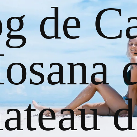
og de Ca
osana 
ateau d