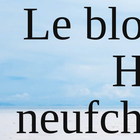
Le bl
H
neufch