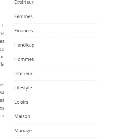
Extérieur
Femmes
nt.
Finances
ns
es
Handicap
ou
ux.
Hommes
de
Intérieur
es
Lifestyle
 sa
les
Loisirs
es
du
Maison
Mariage