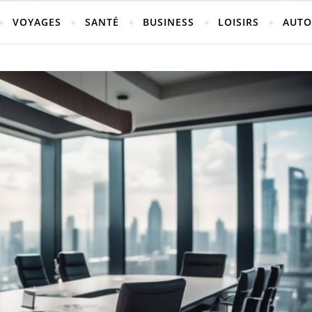
vosges
VOYAGES
SANTÉ
BUSINESS
LOISIRS
AUTO
ch-neufchateau.fr