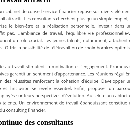
s un cabinet de conseil service financier repose sur divers élémen
l attractif. Les consultants cherchent plus qu’un simple emploi; 
se le bien-être et la réalisation personnelle. Investir dans u
it pas. L’ambiance de travail, l’équilibre vie professionnelle-v
jouent un rôle crucial. Les jeunes talents, notamment, attachent
s. Offrir la possibilité de télétravail ou de choix horaires optimi
vie au travail stimulent la motivation et l’engagement. Promouvo
usives garantit un sentiment d’appartenance. Les réunions réguliè
on des réussites renforcent la cohésion d’équipe. Développer u
té et l’inclusion se révèle essentiel. Enfin, proposer un parcou
mployés sur leurs perspectives d’évolution. Au sein d’un cabinet
les talents. Un environnement de travail épanouissant constitue 
u consulting financier.
ontinue des consultants