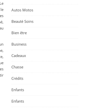
Le
le
Autos Motos
es
Beauté Soins
é,
au
Bien être
Business
un
ne,
Cadeaux
ce,
ue
Chasse
es
tir
Crédits
Enfants
Enfants