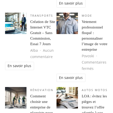
En savoir plus
TRANSPORTS
MODE
Création de Site
Vetement
Internet VTC
professionnel
Gratuit – Sans
floqué :
Commission,
personnaliser
Essai 7 Jours
l’image de votre
entreprise
Alba
Aucun
Povoski
sur Création de Site Internet VTC G
commentaire
Commentaires
En savoir plus
sur Vetemen
fermés
En savoir plus
RÉNOVATION
AUTOS MOTOS
Comment
LOA : évitez les
choisir une
pièges et
entreprise de
trouvez l’offre
plaquiste pour
adaptée à vos