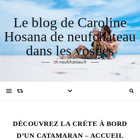
Le blog de Caroline
Hosana de neufchateau
dans les vosges
ch-neufchateau.fr
DÉCOUVREZ LA CRÈTE À BORD
D’UN CATAMARAN – ACCUEIL