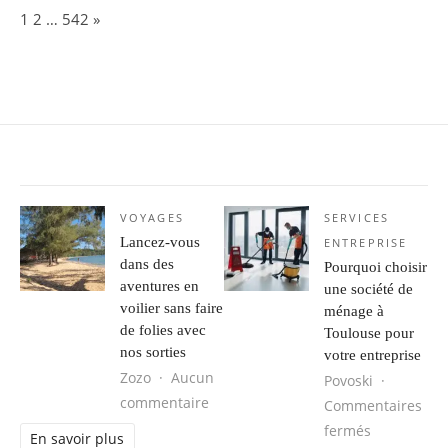
Page:
Next
1
2
…
542
»
VOYAGES
SERVICES
Lancez-vous
ENTREPRISE
dans des
Pourquoi choisir
aventures en
une société de
voilier sans faire
ménage à
de folies avec
Toulouse pour
nos sorties
votre entreprise
Zozo
Aucun
Povoski
sur Lancez-vous dans des aventures e
commentaire
Commentaires
sur Pourquo
fermés
En savoir plus