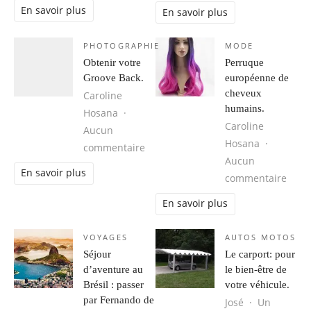
En savoir plus
En savoir plus
PHOTOGRAPHIE
MODE
Obtenir votre
Perruque
Groove Back.
européenne de
cheveux
Caroline
humains.
Hosana
Caroline
Aucun
Hosana
sur Obtenir votre Groove Back.
commentaire
Aucun
En savoir plus
sur 
commentaire
En savoir plus
VOYAGES
AUTOS MOTOS
Séjour
Le carport: pour
d’aventure au
le bien-être de
Brésil : passer
votre véhicule.
par Fernando de
José
Un