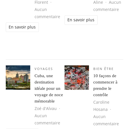
Florent
Aline
Aucun
sur C
Aucun
commentaire
sur Bourse du carbone : investir dan
commentaire
En savoir plus
En savoir plus
VOYAGES
BIEN ÊTRE
Cuba, une
10 façons de
destination
commencer à
idéale pour un
prendre le
voyage de noce
contrôle
mémorable
Caroline
Zoé d'Alvau
Hosana
Aucun
Aucun
sur Cuba, une destination idéale 
commentaire
sur 1
commentaire