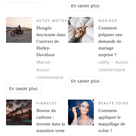
En savoir plus
AUTOS MOTOS
MARIAGE
Plongée
Comment
fascinante dans
préparer une
l’univers de
demande de
Harley-
mariage
Davidson
surprise ?
Marise
cathy
Aucun
sur 
Aucun
commentaire
sur Plongée fascinante dans l’univ
commentaire
En savoir plus
En savoir plus
FINANCES
BEAUTÉ SOINS
Bourse du
Comment
carbone :
appliquer le
investir dans la
maquillage de
transition verte
scène ?