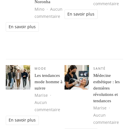
Noronha
sur L
commentaire
Mino
Aucun
En savoir plus
sur Séjour d’aventure au Brésil : 
commentaire
En savoir plus
MODE
SANTÉ
Les tendances
Médecine
mode homme à
esthétique : les
suivre
dernières
révolutions et
Marise
tendances
Aucun
Marise
sur Les tendances mode homme à s
commentaire
Aucun
En savoir plus
sur M
commentaire