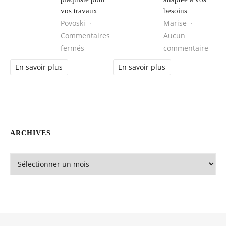
vos travaux
besoins
Povoski
Marise
Commentaires
Aucun
sur Comment choisir une entreprise de pl
sur L
fermés
commentaire
En savoir plus
En savoir plus
ARCHIVES
Archives