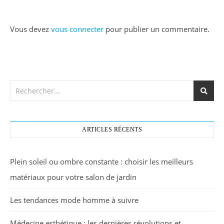
Vous devez
vous connecter
pour publier un commentaire.
ARTICLES RÉCENTS
Plein soleil ou ombre constante : choisir les meilleurs
matériaux pour votre salon de jardin
Les tendances mode homme à suivre
Médecine esthétique : les dernières révolutions et