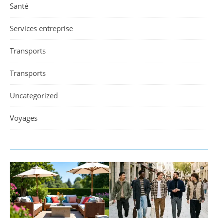
Santé
Services entreprise
Transports
Transports
Uncategorized
Voyages