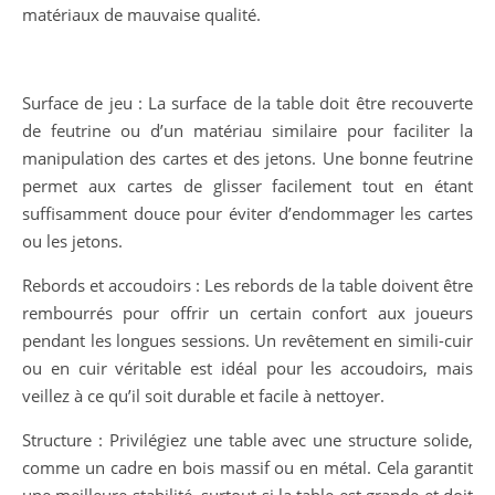
matériaux de mauvaise qualité.
Surface de jeu : La surface de la table doit être recouverte
de feutrine ou d’un matériau similaire pour faciliter la
manipulation des cartes et des jetons. Une bonne feutrine
permet aux cartes de glisser facilement tout en étant
suffisamment douce pour éviter d’endommager les cartes
ou les jetons.
Rebords et accoudoirs : Les rebords de la table doivent être
rembourrés pour offrir un certain confort aux joueurs
pendant les longues sessions. Un revêtement en simili-cuir
ou en cuir véritable est idéal pour les accoudoirs, mais
veillez à ce qu’il soit durable et facile à nettoyer.
Structure : Privilégiez une table avec une structure solide,
comme un cadre en bois massif ou en métal. Cela garantit