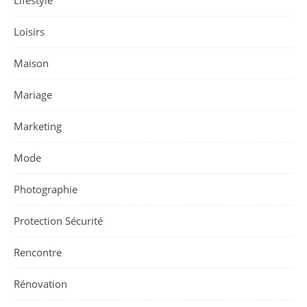
Lifestyle
Loisirs
Maison
Mariage
Marketing
Mode
Photographie
Protection Sécurité
Rencontre
Rénovation