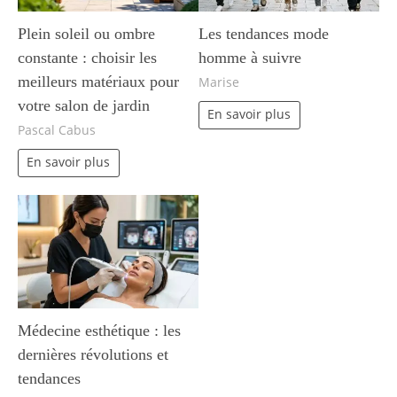
Plein soleil ou ombre
Les tendances mode
constante : choisir les
homme à suivre
meilleurs matériaux pour
Marise
votre salon de jardin
En savoir plus
Pascal Cabus
En savoir plus
Médecine esthétique : les
dernières révolutions et
tendances