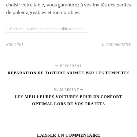
choisir votre table, vous garantirez à vos invités des parties
de poker agréables et mémorables.
Conseils pour bien choisir sa table de poker
Par Aline
0 commentaire
PRÉCÉDENT
RÉPARATION DE TOITURE ABÎMÉE PAR LES TEMPÊTES
PLUS RÉCENT
LES MEILLEURES VOITURES POUR UN CONFORT
OPTIMAL LORS DE VOS TRAJETS
LAISSER UN COMMENTAIRE