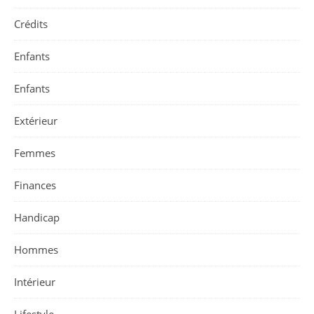
Crédits
Enfants
Enfants
Extérieur
Femmes
Finances
Handicap
Hommes
Intérieur